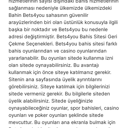
hizmetlerinin sayısı dışındaki bahis hizmetlerinin
sağlanması nedeniyle ülkemizde ülkemizdeki
Bahin Bets4you sahasının güvenilir
arayüzlerinden biri olan üstünlük konusuyla ilgili
başka bir noktadır ve Bets4you bu nedenle
adresi değiştirmiştir. Bets4you Bahis Sitesi Geri
Çekme Seçenekleri. Bets4you bahis sitesi farklı
bahis oyunlarından ve casino oyunlarından
yararlanabilir. Bu oyunları sitede kullanma izni
olan sitede oynayabilirsiniz. Bu avantajı
kullanmak için önce siteye katılmanız gerekir.
Sitenin ana sayfasında üyelik ayrıntılarını
görebilirsiniz. Siteye katılmak için bilgilerinizi
sitede vermeniz gerekir. Bu bilgilerle siteden
üyelik alabilirsiniz. Sitede üyeliğinizle
oynayabileceğiniz oyunlar, spor bahisleri, casino
oyunları ve poker oyunları şeklinde sitede
mevcuttur. Bu oyunları ana ekranla bulmak için