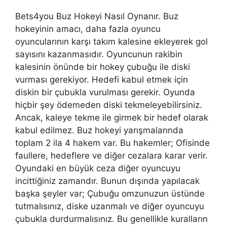
Bets4you Buz Hokeyi Nasıl Oynanır. Buz
hokeyinin amacı, daha fazla oyuncu
oyuncularının karşı takım kalesine ekleyerek gol
sayısını kazanmasıdır. Oyuncunun rakibin
kalesinin önünde bir hokey çubuğu ile diski
vurması gerekiyor. Hedefi kabul etmek için
diskin bir çubukla vurulması gerekir. Oyunda
hiçbir şey ödemeden diski tekmeleyebilirsiniz.
Ancak, kaleye tekme ile girmek bir hedef olarak
kabul edilmez. Buz hokeyi yarışmalarında
toplam 2 ila 4 hakem var. Bu hakemler; Ofisinde
faullere, hedeflere ve diğer cezalara karar verir.
Oyundaki en büyük ceza diğer oyuncuyu
incittiğiniz zamandır. Bunun dışında yapılacak
başka şeyler var; Çubuğu omzunuzun üstünde
tutmalısınız, diske uzanmalı ve diğer oyuncuyu
çubukla durdurmalısınız. Bu genellikle kuralların