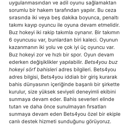
uygulanmasından ve adil oyunu sağlamaktan
sorumlu bir hakem tarafından yapılır. Bu ceza
sırasında iki veya beş dakika boyunca, penaltı
takımı kayıp oyuncu ile oyuna devam etmelidir.
Buz hokeyi iki rakip takımla oynanır. Bir takımın
6 oyuncusu var, bunlardan biri kaleci. Oyunun
kazanmanın iki yolu ve çok iyi üç oyuncu var.
Buz hokeyi zor ve hızlı bir spor. Oyun devam
ederken değişiklikler yapılabilir.
Bets4you buz
hokeyi sörf bahisleri
adres bilgileri. Bets4you
adres bilgisi, Bets4you iddialı bir giriş kurarak
bahis dünyasının içeriğinde başarılı bir şirkette
kurulur, size yüksek seviyeli deneyimli ekibini
sunmaya devam eder. Bahis severleri elinde
tutan ve daha önce sunulmayan fırsatları
sunmaya devam eden Bets4you özel bir ekiple
canlı destek hizmeti sunduğunu görüyoruz.