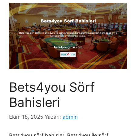
Bets4you Sörf
Bahisleri
Ekim 18, 2025
Yazarı:
admin
Bets4you sörf bahisleri Bets4you ile sörf