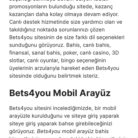
promosyonların bulunduğu sitede, kazanç
kazançları daha kolay olmaya devam ediyor.
Canlı destek hizmetinde size yardımcı olan ve
takıldığınız noktada sorunlarınızı çözen
Bets4you sitesinin de size farklı dil seçenekleri
sunduğunu görüyoruz. Bahis, canlı bahis,
finansal, sanal bahis, poker, canlı casino, 3D
slotlar, canlı oyunlar, bingo seçeneğinin
üyelerinin arzularıyla hareket eden Bets4you
sitesinde olduğunu belirtmek isteriz.
Bets4you Mobil Arayüz
Bets4you sitesini incelediğimizde, bir mobil
arayüzle kurulduğunu ve siteye giriş yaparak
siteye giriş yaparak bahse girebileceğinizi
görüyoruz.
Bets4you mobil arayüz
bahis