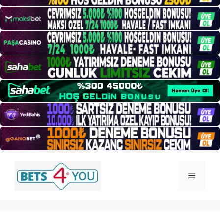
İçeriğe
atla
Menü