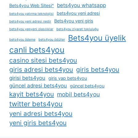
bets4you whatsapp
Bets4you Web Sitesi^
bets4you yeni adresi
bets4you yatırma teknolojisi
Bets4you yeni giriş
bets4you yeni adresi nedir
bets4you yepyeni olasılıklar
bets4you ziyaret topluluğu
Bets4you üyelik
bets4you ödeme
bets4you ödüller
canli bets4you
casino sitesi bets4you
giris adresi bets4you
giris bets4you
girisi bets4you
giris yap bets4you
güncel adresi bets4you
güncel bets4you
kayit bets4you
mobil bets4you
twitter bets4you
yeni adresi bets4you
yeni giris bets4you