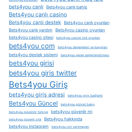
bets4you canlı
Bets4you canlı bahis
Bets4you canlı casino
Bets4you canlı destek
Bets4you canlı oyunları
Bets4you canlı yardım
Bets4you casino oyunları
bets4you casino sitesi
bets4you casino slot oyunları
bets4you com
bets4you denemeleri ve kayıpları
bets4you destek sistemi
bets4you genel değerlendirmesi
bets4you girisi
bets4you giris twitter
Bets4you Giriş
bets4you giriş adresi
bets4you giriş bağlantı
Bets4you Güncel
bets4you güncel bakış
bets4you güvenlir mi
bets4you güvenilir türkiye
Bets4you hakkında
bets4you güvenli site
bets4you instagram
bets4you i̇zin verilmeyen