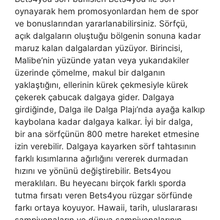
oynayarak hem promosyonlardan hem de spor
ve bonuslarından yararlanabilirsiniz. Sörfçü,
açık dalgaların oluştuğu bölgenin sonuna kadar
maruz kalan dalgalardan yüzüyor. Birincisi,
Malibe’nin yüzünde yatan veya yukarıdakiler
üzerinde çömelme, makul bir dalganın
yaklaştığını, ellerinin kürek çekmesiyle kürek
çekerek çabucak dalgaya gider. Dalgaya
girdiğinde, Dalga ile Dalga Plajı’nda ayağa kalkıp
kaybolana kadar dalgaya kalkar. İyi bir dalga,
bir ana sörfçünün 800 metre hareket etmesine
izin verebilir. Dalgaya kayarken sörf tahtasının
farklı kısımlarına ağırlığını vererek durmadan
hızını ve yönünü değiştirebilir. Bets4you
meraklıları. Bu heyecanı birçok farklı sporda
tutma fırsatı veren Bets4you rüzgar sörfünde
farkı ortaya koyuyor. Hawaii, tarih, uluslararası