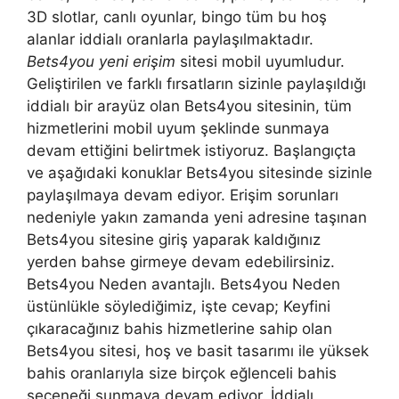
3D slotlar, canlı oyunlar, bingo tüm bu hoş
alanlar iddialı oranlarla paylaşılmaktadır.
Bets4you yeni erişim
sitesi mobil uyumludur.
Geliştirilen ve farklı fırsatların sizinle paylaşıldığı
iddialı bir arayüz olan Bets4you sitesinin, tüm
hizmetlerini mobil uyum şeklinde sunmaya
devam ettiğini belirtmek istiyoruz. Başlangıçta
ve aşağıdaki konuklar Bets4you sitesinde sizinle
paylaşılmaya devam ediyor. Erişim sorunları
nedeniyle yakın zamanda yeni adresine taşınan
Bets4you sitesine giriş yaparak kaldığınız
yerden bahse girmeye devam edebilirsiniz.
Bets4you Neden avantajlı. Bets4you Neden
üstünlükle söylediğimiz, işte cevap; Keyfini
çıkaracağınız bahis hizmetlerine sahip olan
Bets4you sitesi, hoş ve basit tasarımı ile yüksek
bahis oranlarıyla size birçok eğlenceli bahis
seçeneği sunmaya devam ediyor. İddialı