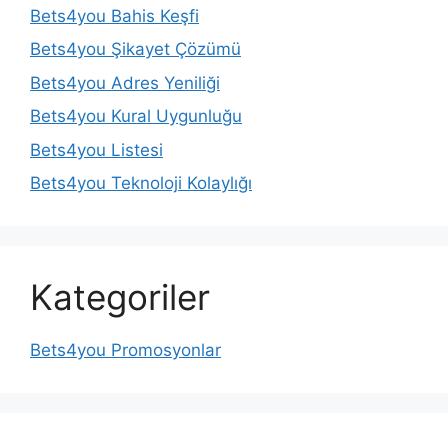
Bets4you Bahis Keşfi
Bets4you Şikayet Çözümü
Bets4you Adres Yeniliği
Bets4you Kural Uygunluğu
Bets4you Listesi
Bets4you Teknoloji Kolaylığı
Kategoriler
Bets4you Promosyonlar