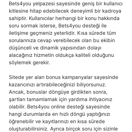
Bets4you yelpazesi sayesinde geniş bir kullanıcı
kitlesine hitap edebilecek deneyimli bir kadroya
sahiptir. Kullanıcılar herhangi bir konu hakkında
soru sormak isterse, Bets4you desteği ile
iletişime geçmeniz yeterlidir. Kısa sürede tüm
sorularınıza cevap verebilecek olan bu ekibin
düşünceli ve dinamik yapısından dolayı
alacağınız hizmetin oldukça kaliteli olduğunu
söylemek gerekir.
Sitede yer alan bonus kampanyalar sayesinde
kazancınızı artırabileceğinizi biliyorsunuz.
Ancak, bonuslar döngüye girdikten sonra,
şartları tamamlamak için yardıma ihtiyacınız
olabilir. Bets4you online desteği sayesinde
hangi durumlarda en hızlı döngü yaptığınızı
öğrenebilir ve kayıtlarınızı en kısa sürede
oluşturabilirsiniz. Ayrıca birçok soru için sizinle