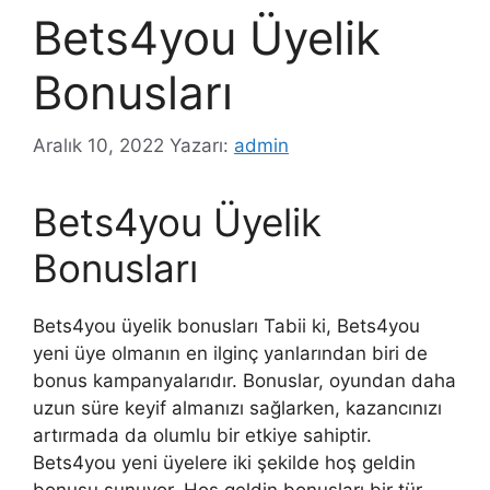
Bets4you Üyelik
Bonusları
Aralık 10, 2022
Yazarı:
admin
Bets4you Üyelik
Bonusları
Bets4you üyelik bonusları Tabii ki, Bets4you
yeni üye olmanın en ilginç yanlarından biri de
bonus kampanyalarıdır. Bonuslar, oyundan daha
uzun süre keyif almanızı sağlarken, kazancınızı
artırmada da olumlu bir etkiye sahiptir.
Bets4you yeni üyelere iki şekilde hoş geldin