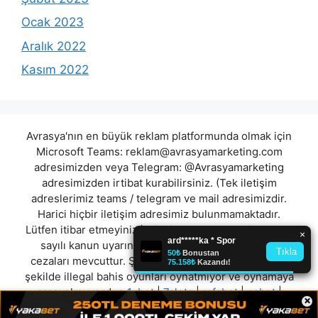
Ocak 2023
Aralık 2022
Kasım 2022
Avrasya'nın en büyük reklam platformunda olmak için
Microsoft Teams:
reklam@avrasyamarketing.com
adresimizden veya Telegram: @Avrasyamarketing
adresimizden irtibat kurabilirsiniz. (Tek iletişim
adreslerimiz teams / telegram ve mail adresimizdir.
Harici hiçbir iletişim adresimiz bulunmamaktadır.
Lütfen itibar etmeyiniz.) Türkiye yasalarına göre 7258
sayılı kanun uyarınca yasa dışı bahis oynamanın
cezaları mevcuttur. Şu an bulunduğunuz site hiç bir
şekilde illegal bahis oyunları oynatmıyor ve oynamaya
aracı olmuyordur.
1xbet
|
7slots
|
rafabet
|
esbet
|
×
jackbom
|
betvast
|
betnerede
|
enjoybet