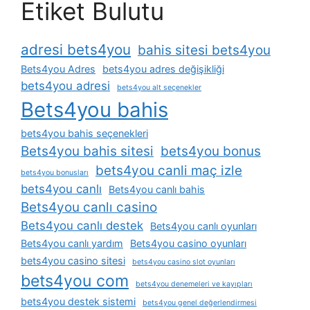
Etiket Bulutu
adresi bets4you
bahis sitesi bets4you
Bets4you Adres
bets4you adres değişikliği
bets4you adresi
bets4you alt seçenekler
Bets4you bahis
bets4you bahis seçenekleri
Bets4you bahis sitesi
bets4you bonus
bets4you canli maç izle
bets4you bonusları
bets4you canlı
Bets4you canlı bahis
Bets4you canlı casino
Bets4you canlı destek
Bets4you canlı oyunları
Bets4you canlı yardım
Bets4you casino oyunları
bets4you casino sitesi
bets4you casino slot oyunları
bets4you com
bets4you denemeleri ve kayıpları
bets4you destek sistemi
bets4you genel değerlendirmesi