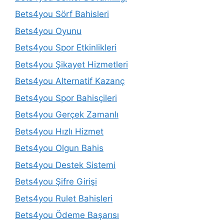
Bets4you Sörf Bahisleri
Bets4you Oyunu
Bets4you Spor Etkinlikleri
Bets4you Şikayet Hizmetleri
Bets4you Alternatif Kazanç
Bets4you Spor Bahisçileri
Bets4you Gerçek Zamanlı
Bets4you Hızlı Hizmet
Bets4you Olgun Bahis
Bets4you Destek Sistemi
Bets4you Şifre Girişi
Bets4you Rulet Bahisleri
Bets4you Ödeme Başarısı