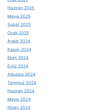
Haziran 2025
Mayıs 2025
Şubat 2025
Ocak 2025
Aralık 2024
Kasım 2024
Ekim 2024
Eylül 2024
Ağustos 2024
Temmuz 2024
Haziran 2024
Mayıs 2024
Nisan 2024