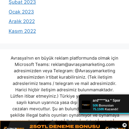
Şubat 2023
Ocak 2023
Aralık 2022
Kasım 2022
Avrasya'nın en büyük reklam platformunda olmak için
Microsoft Teams:
reklam@avrasyamarketing.com
adresimizden veya Telegram: @Avrasyamarketing
adresimizden irtibat kurabilirsiniz. (Tek iletişim
adreslerimiz teams / telegram ve mail adresimizdir.
Harici hiçbir iletişim adresimiz bulunmamaktadır.
Lütfen itibar etmeyiniz.) Türkiye yasalarına göre 7258
sayılı kanun uyarınca yasa dışı bahis oynamanın
cezaları mevcuttur. Şu an bulunduğunuz site hiç bir
şekilde illegal bahis oyunları oynatmıyor ve oynamaya
aracı olmuyordur.
1xbet
|
7slots
|
rafabet
|
esbet
|
×
jackbom
|
betvast
|
betnerede
|
enjoybet