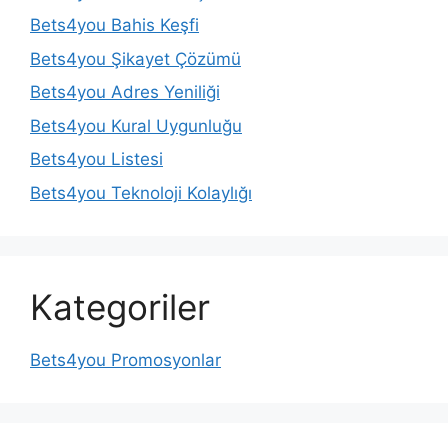
Bets4you Bahis Keşfi
Bets4you Şikayet Çözümü
Bets4you Adres Yeniliği
Bets4you Kural Uygunluğu
Bets4you Listesi
Bets4you Teknoloji Kolaylığı
Kategoriler
Bets4you Promosyonlar