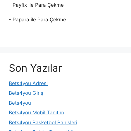
- Payfix ile Para Çekme
- Papara ile Para Çekme
Son Yazılar
Bets4you Adresi
Bets4you Giriş
Bets4you
Bets4you Mobil Tanıtım
Bets4you Basketbol Bahisleri