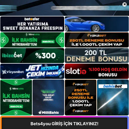
×
Bets4you GİRİŞ İÇİN TIKLAYINIZ!