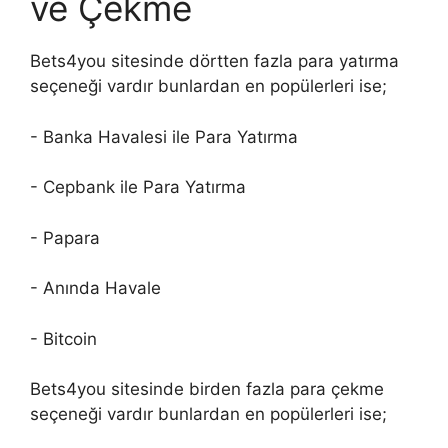
ve Çekme
Bets4you sitesinde dörtten fazla para yatırma
seçeneği vardır bunlardan en popülerleri ise;
- Banka Havalesi ile Para Yatırma
- Cepbank ile Para Yatırma
- Papara
- Anında Havale
- Bitcoin
Bets4you sitesinde birden fazla para çekme
seçeneği vardır bunlardan en popülerleri ise;