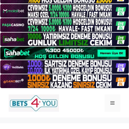
İçeriğe
atla
Menü