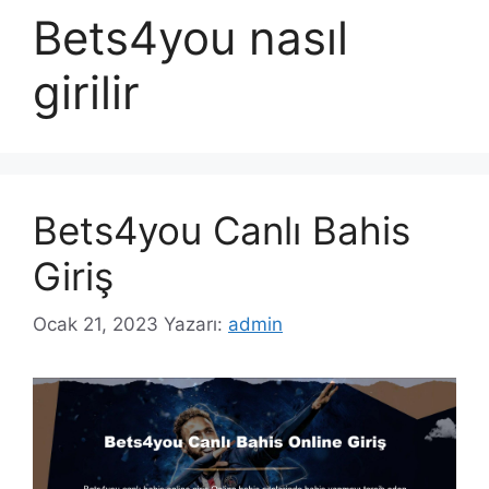
Bets4you nasıl
girilir
Bets4you Canlı Bahis
Giriş
Ocak 21, 2023
Yazarı:
admin