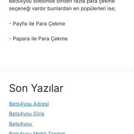
Bets4you sitesinde birden fazla para çekme
seçeneği vardır bunlardan en popülerleri ise;
- Payfix ile Para Çekme
- Papara ile Para Çekme
Son Yazılar
Bets4you Adresi
Bets4you Giriş
Bets4you
Bets4you Mobil Tanıtım