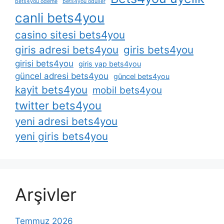
bets4you ödeme
bets4you ödüller
canli bets4you
casino sitesi bets4you
giris adresi bets4you
giris bets4you
girisi bets4you
giris yap bets4you
güncel adresi bets4you
güncel bets4you
kayit bets4you
mobil bets4you
twitter bets4you
yeni adresi bets4you
yeni giris bets4you
Arşivler
Temmuz 2026