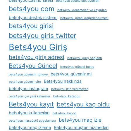
bets4you casino sitesi
bets4you casino slot oyunları
bets4you com
bets4you denemeleri ve kayıpları
bets4you destek sistemi
bets4you genel değerlendirmesi
bets4you girisi
bets4you giris twitter
Bets4you Giriş
bets4you giriş adresi
bets4you giriş bağlantı
Bets4you Güncel
bets4you güncel bakış
bets4you güvenlir mi
bets4you güvenilir türkiye
Bets4you hakkında
bets4you güvenli site
bets4you instagram
bets4you i̇zin verilmeyen
bets4you i̇çin yeni kelimeler
bets4you kategori
Bets4you kayıt
bets4you kaç oldu
bets4you kullanıcıları
bets4you kupon
bets4you maç izle
bets4you masaüstü uygulaması
bets4you maç izleme
Bets4you müşteri hizmetleri