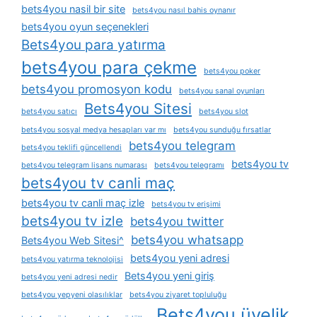
bets4you nasil bir site
bets4you nasıl bahis oynanır
bets4you oyun seçenekleri
Bets4you para yatırma
bets4you para çekme
bets4you poker
bets4you promosyon kodu
bets4you sanal oyunları
Bets4you Sitesi
bets4you satıcı
bets4you slot
bets4you sosyal medya hesapları var mı
bets4you sunduğu fırsatlar
bets4you telegram
bets4you teklifi güncellendi
bets4you tv
bets4you telegram lisans numarası
bets4you telegramı
bets4you tv canli maç
bets4you tv canli maç izle
bets4you tv erişimi
bets4you tv izle
bets4you twitter
bets4you whatsapp
Bets4you Web Sitesi^
bets4you yeni adresi
bets4you yatırma teknolojisi
Bets4you yeni giriş
bets4you yeni adresi nedir
bets4you yepyeni olasılıklar
bets4you ziyaret topluluğu
Bets4you üyelik