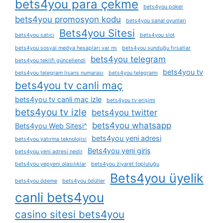
bets4you para çekme
bets4you poker
bets4you promosyon kodu
bets4you sanal oyunları
Bets4you Sitesi
bets4you satıcı
bets4you slot
bets4you sosyal medya hesapları var mı
bets4you sunduğu fırsatlar
bets4you telegram
bets4you teklifi güncellendi
bets4you tv
bets4you telegram lisans numarası
bets4you telegramı
bets4you tv canli maç
bets4you tv canli maç izle
bets4you tv erişimi
bets4you tv izle
bets4you twitter
bets4you whatsapp
Bets4you Web Sitesi^
bets4you yeni adresi
bets4you yatırma teknolojisi
Bets4you yeni giriş
bets4you yeni adresi nedir
bets4you yepyeni olasılıklar
bets4you ziyaret topluluğu
Bets4you üyelik
bets4you ödeme
bets4you ödüller
canli bets4you
casino sitesi bets4you