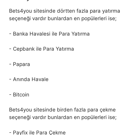
Bets4you sitesinde dörtten fazla para yatırma
seçeneği vardır bunlardan en popülerleri ise;
- Banka Havalesi ile Para Yatırma
- Cepbank ile Para Yatırma
- Papara
- Anında Havale
- Bitcoin
Bets4you sitesinde birden fazla para çekme
seçeneği vardır bunlardan en popülerleri ise;
- Payfix ile Para Çekme