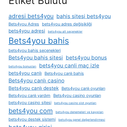
Etiket Bulutu
adresi bets4you
bahis sitesi bets4you
Bets4you Adres
bets4you adres değişikliği
bets4you adresi
bets4you alt seçenekler
Bets4you bahis
bets4you bahis seçenekleri
Bets4you bahis sitesi
bets4you bonus
bets4you canli maç izle
bets4you bonusları
bets4you canlı
Bets4you canlı bahis
Bets4you canlı casino
Bets4you canlı destek
Bets4you canlı oyunları
Bets4you canlı yardım
Bets4you casino oyunları
bets4you casino sitesi
bets4you casino slot oyunları
bets4you com
bets4you denemeleri ve kayıpları
bets4you destek sistemi
bets4you genel değerlendirmesi