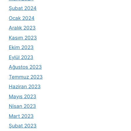
Şubat 2024
Ocak 2024
Aralık 2023
Kasım 2023
Ekim 2023
Eylül 2023
Ağustos 2023
Temmuz 2023
Haziran 2023
Mayıs 2023
Nisan 2023
Mart 2023
Şubat 2023