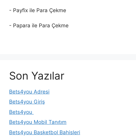
- Payfix ile Para Çekme
- Papara ile Para Çekme
Son Yazılar
Bets4you Adresi
Bets4you Giriş
Bets4you
Bets4you Mobil Tanıtım
Bets4you Basketbol Bahisleri