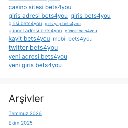
casino sitesi bets4you
giris adresi bets4you
giris bets4you
girisi bets4you
giris yap bets4you
güncel adresi bets4you
güncel bets4you
kayit bets4you
mobil bets4you
twitter bets4you
yeni adresi bets4you
yeni giris bets4you
Arşivler
Temmuz 2026
Ekim 2025