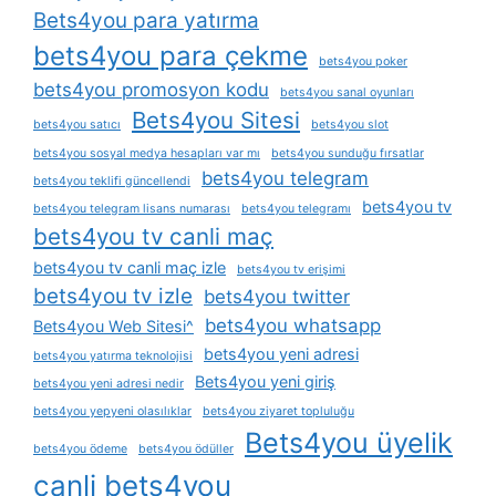
Bets4you para yatırma
bets4you para çekme
bets4you poker
bets4you promosyon kodu
bets4you sanal oyunları
Bets4you Sitesi
bets4you satıcı
bets4you slot
bets4you sosyal medya hesapları var mı
bets4you sunduğu fırsatlar
bets4you telegram
bets4you teklifi güncellendi
bets4you tv
bets4you telegram lisans numarası
bets4you telegramı
bets4you tv canli maç
bets4you tv canli maç izle
bets4you tv erişimi
bets4you tv izle
bets4you twitter
bets4you whatsapp
Bets4you Web Sitesi^
bets4you yeni adresi
bets4you yatırma teknolojisi
Bets4you yeni giriş
bets4you yeni adresi nedir
bets4you yepyeni olasılıklar
bets4you ziyaret topluluğu
Bets4you üyelik
bets4you ödeme
bets4you ödüller
canli bets4you