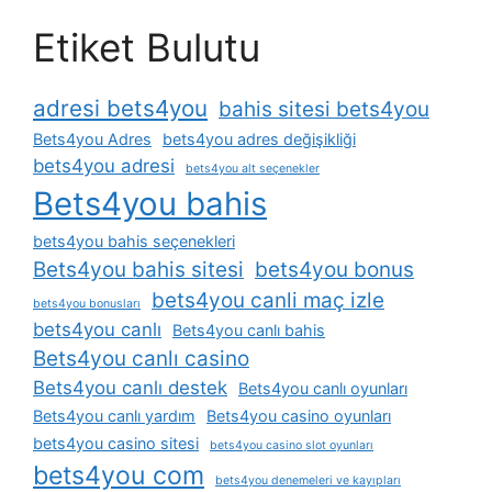
Etiket Bulutu
adresi bets4you
bahis sitesi bets4you
Bets4you Adres
bets4you adres değişikliği
bets4you adresi
bets4you alt seçenekler
Bets4you bahis
bets4you bahis seçenekleri
Bets4you bahis sitesi
bets4you bonus
bets4you canli maç izle
bets4you bonusları
bets4you canlı
Bets4you canlı bahis
Bets4you canlı casino
Bets4you canlı destek
Bets4you canlı oyunları
Bets4you canlı yardım
Bets4you casino oyunları
bets4you casino sitesi
bets4you casino slot oyunları
bets4you com
bets4you denemeleri ve kayıpları