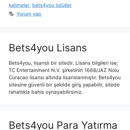
kelimeler
,
bets4you ödüller
Yorum yap
Bets4you Lisans
Bets4you, lisanslı bir sitedir. Lisans bilgileri ise;
TC Entertainment N.V. şirketinin 1668/JAZ Nolu
Curacao lisansı altında lisanslanmıştır. Bets4you
sitesine güvenli bir şekilde giriş yapabilir, sitede
rahatlıkla bahis oynayabilirsiniz.
Bets4you Para Yatırma