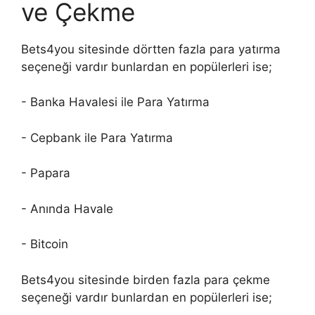
ve Çekme
Bets4you sitesinde dörtten fazla para yatırma
seçeneği vardır bunlardan en popülerleri ise;
- Banka Havalesi ile Para Yatırma
- Cepbank ile Para Yatırma
- Papara
- Anında Havale
- Bitcoin
Bets4you sitesinde birden fazla para çekme
seçeneği vardır bunlardan en popülerleri ise;