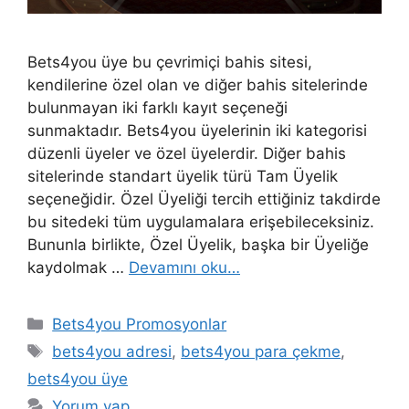
Bets4you üye bu çevrimiçi bahis sitesi,
kendilerine özel olan ve diğer bahis sitelerinde
bulunmayan iki farklı kayıt seçeneği
sunmaktadır. Bets4you üyelerinin iki kategorisi
düzenli üyeler ve özel üyelerdir. Diğer bahis
sitelerinde standart üyelik türü Tam Üyelik
seçeneğidir. Özel Üyeliği tercih ettiğiniz takdirde
bu sitedeki tüm uygulamalara erişebileceksiniz.
Bununla birlikte, Özel Üyelik, başka bir Üyeliğe
kaydolmak …
Devamını oku…
Kategoriler
Bets4you Promosyonlar
Etiketler
bets4you adresi
,
bets4you para çekme
,
bets4you üye
Yorum yap