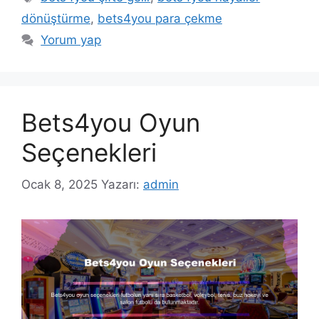
dönüştürme
,
bets4you para çekme
Yorum yap
Bets4you Oyun
Seçenekleri
Ocak 8, 2025
Yazarı:
admin