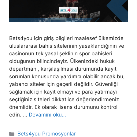
Bets4you için giriş bilgileri maalesef ülkemizde
uluslararası bahis sitelerinin yasaklandığının ve
casinonun tek yasal şeklinin spor bahisleri
olduğunun bilincindeyiz. Ülkenizdeki hukuk
departmanı, karşılaşılması durumunda kayıt
sorunları konusunda yardımcı olabilir ancak bu,
yabancı siteler için geçerli değildir. Güvenliği
sağlamak için kayıt olmayı ve para yatırmayı
seçtiğiniz siteleri dikkatlice değerlendirmeniz
önemlidir. Ek olarak lisans durumunu kontrol
edin. …
Devamını oku…
Kategoriler
Bets4you Promosyonlar