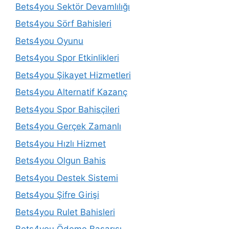
Bets4you Sektör Devamlılığı
Bets4you Sörf Bahisleri
Bets4you Oyunu
Bets4you Spor Etkinlikleri
Bets4you Şikayet Hizmetleri
Bets4you Alternatif Kazanç
Bets4you Spor Bahisçileri
Bets4you Gerçek Zamanlı
Bets4you Hızlı Hizmet
Bets4you Olgun Bahis
Bets4you Destek Sistemi
Bets4you Şifre Girişi
Bets4you Rulet Bahisleri