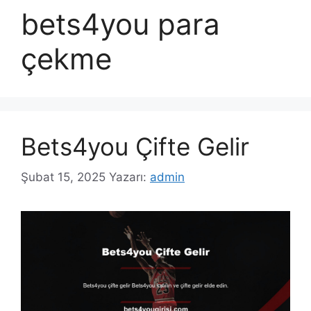
bets4you para
çekme
Bets4you Çifte Gelir
Şubat 15, 2025
Yazarı:
admin