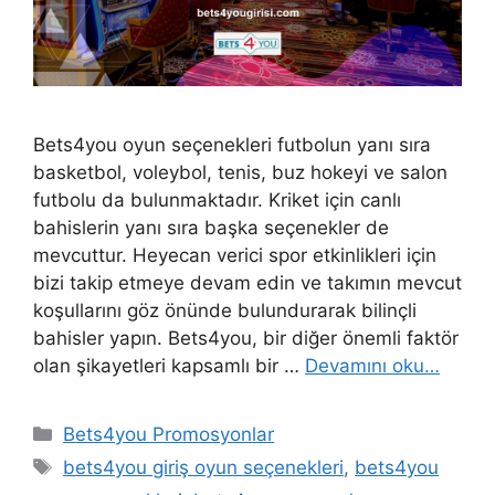
Bets4you oyun seçenekleri futbolun yanı sıra
basketbol, ​​voleybol, tenis, buz hokeyi ve salon
futbolu da bulunmaktadır. Kriket için canlı
bahislerin yanı sıra başka seçenekler de
mevcuttur. Heyecan verici spor etkinlikleri için
bizi takip etmeye devam edin ve takımın mevcut
koşullarını göz önünde bulundurarak bilinçli
bahisler yapın. Bets4you, bir diğer önemli faktör
olan şikayetleri kapsamlı bir …
Devamını oku…
Kategoriler
Bets4you Promosyonlar
Etiketler
bets4you giriş oyun seçenekleri
,
bets4you