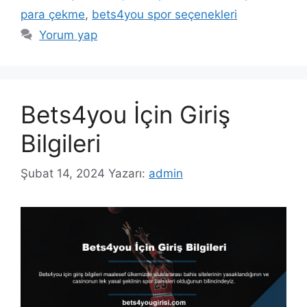
para çekme
,
bets4you spor seçenekleri
Yorum yap
Bets4you İçin Giriş
Bilgileri
Şubat 14, 2024
Yazarı:
admin