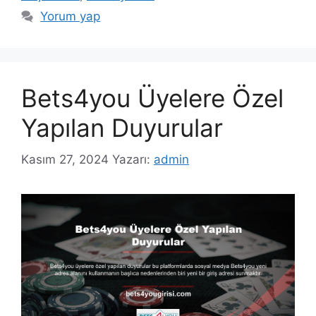
Yorum yap
Bets4you Üyelere Özel
Yapılan Duyurular
Kasım 27, 2024
Yazarı:
admin