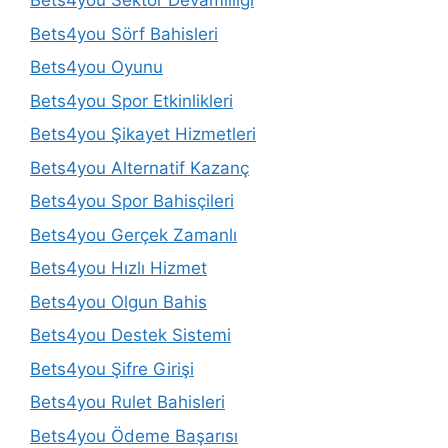
Bets4you Sektör Devamlılığı
Bets4you Sörf Bahisleri
Bets4you Oyunu
Bets4you Spor Etkinlikleri
Bets4you Şikayet Hizmetleri
Bets4you Alternatif Kazanç
Bets4you Spor Bahisçileri
Bets4you Gerçek Zamanlı
Bets4you Hızlı Hizmet
Bets4you Olgun Bahis
Bets4you Destek Sistemi
Bets4you Şifre Girişi
Bets4you Rulet Bahisleri
Bets4you Ödeme Başarısı