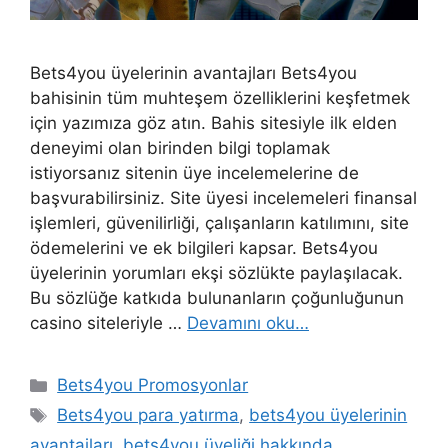
Bets4you üyelerinin avantajları Bets4you
bahisinin tüm muhteşem özelliklerini keşfetmek
için yazımıza göz atın. Bahis sitesiyle ilk elden
deneyimi olan birinden bilgi toplamak
istiyorsanız sitenin üye incelemelerine de
başvurabilirsiniz. Site üyesi incelemeleri finansal
işlemleri, güvenilirliği, çalışanların katılımını, site
ödemelerini ve ek bilgileri kapsar. Bets4you
üyelerinin yorumları ekşi sözlükte paylaşılacak.
Bu sözlüğe katkıda bulunanların çoğunluğunun
casino siteleriyle …
Devamını oku…
Kategoriler
Bets4you Promosyonlar
Etiketler
Bets4you para yatırma
,
bets4you üyelerinin
avantajları
,
bets4you üyeliği hakkında