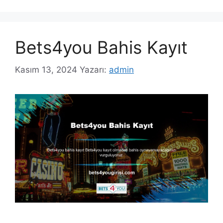
Bets4you Bahis Kayıt
Kasım 13, 2024
Yazarı:
admin