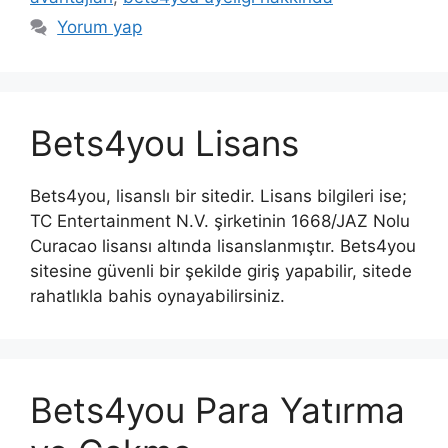
Yorum yap
Bets4you Lisans
Bets4you, lisanslı bir sitedir. Lisans bilgileri ise;
TC Entertainment N.V. şirketinin 1668/JAZ Nolu
Curacao lisansı altında lisanslanmıştır. Bets4you
sitesine güvenli bir şekilde giriş yapabilir, sitede
rahatlıkla bahis oynayabilirsiniz.
Bets4you Para Yatırma