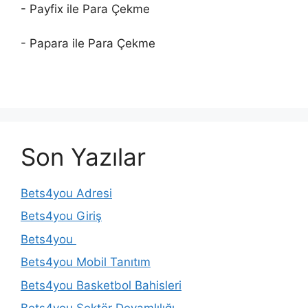
- Payfix ile Para Çekme
- Papara ile Para Çekme
Son Yazılar
Bets4you Adresi
Bets4you Giriş
Bets4you
Bets4you Mobil Tanıtım
Bets4you Basketbol Bahisleri