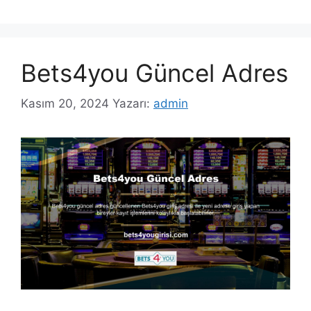
Bets4you Güncel Adres
Kasım 20, 2024
Yazarı:
admin