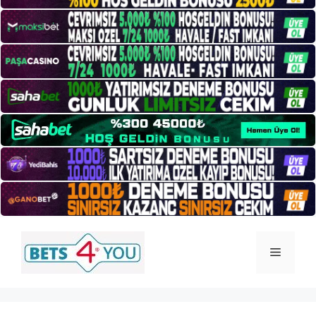
İçeriğe
atla
Menü