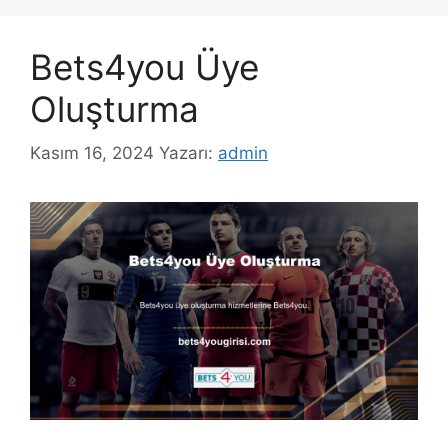
Bets4you Üye
Oluşturma
Kasım 16, 2024
Yazarı:
admin