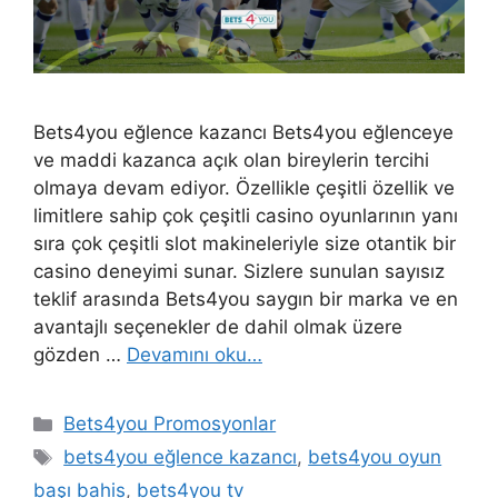
Bets4you eğlence kazancı Bets4you eğlenceye
ve maddi kazanca açık olan bireylerin tercihi
olmaya devam ediyor. Özellikle çeşitli özellik ve
limitlere sahip çok çeşitli casino oyunlarının yanı
sıra çok çeşitli slot makineleriyle size otantik bir
casino deneyimi sunar. Sizlere sunulan sayısız
teklif arasında Bets4you saygın bir marka ve en
avantajlı seçenekler de dahil olmak üzere
gözden …
Devamını oku…
Kategoriler
Bets4you Promosyonlar
Etiketler
bets4you eğlence kazancı
,
bets4you oyun
başı bahis
,
bets4you tv