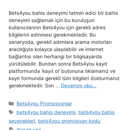
Bets4you bahis deneyimi tatmin edici bir bahis
deneyimi sağlamak için bu kuruluşun
kullanıcılarının Bets4you için gerekli adres
bilgilerini edinmesi gerekmektedir. Bu
senaryoda, gerekli adımlara arama motorları
aracılığıyla kolayca ulaşılabilir ve internet
bağlantısı olan herhangi bir bilgisayarda
yürütülebilir. Bundan sonra Bets4you kayıt
platformunda ‘kayıt ol’ butonuna tıklamanız ve
kayıt formunda gerekli tüm bilgileri doldurmanız
gerekmektedir. Son …
Devamını oku…
Kategoriler
Bets4you Promosyonlar
Etiketler
bets4you bahis deneyimi
,
bets4you bahis
seçenekleri
,
bets4you promosyon kodu
Yorum yap