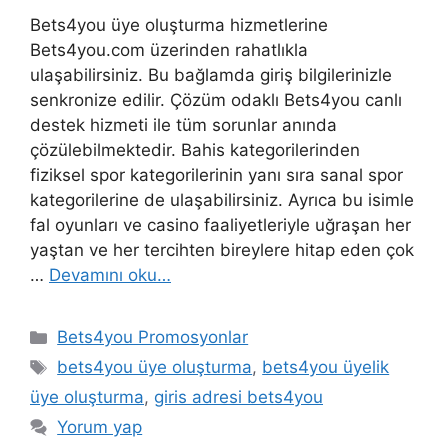
Bets4you üye oluşturma hizmetlerine
Bets4you.com üzerinden rahatlıkla
ulaşabilirsiniz. Bu bağlamda giriş bilgilerinizle
senkronize edilir. Çözüm odaklı Bets4you canlı
destek hizmeti ile tüm sorunlar anında
çözülebilmektedir. Bahis kategorilerinden
fiziksel spor kategorilerinin yanı sıra sanal spor
kategorilerine de ulaşabilirsiniz. Ayrıca bu isimle
fal oyunları ve casino faaliyetleriyle uğraşan her
yaştan ve her tercihten bireylere hitap eden çok
…
Devamını oku…
Kategoriler
Bets4you Promosyonlar
Etiketler
bets4you üye oluşturma
,
bets4you üyelik
üye oluşturma
,
giris adresi bets4you
Yorum yap