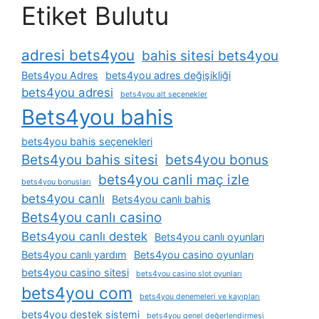
Etiket Bulutu
adresi bets4you
bahis sitesi bets4you
Bets4you Adres
bets4you adres değişikliği
bets4you adresi
bets4you alt seçenekler
Bets4you bahis
bets4you bahis seçenekleri
Bets4you bahis sitesi
bets4you bonus
bets4you canli maç izle
bets4you bonusları
bets4you canlı
Bets4you canlı bahis
Bets4you canlı casino
Bets4you canlı destek
Bets4you canlı oyunları
Bets4you canlı yardım
Bets4you casino oyunları
bets4you casino sitesi
bets4you casino slot oyunları
bets4you com
bets4you denemeleri ve kayıpları
bets4you destek sistemi
bets4you genel değerlendirmesi