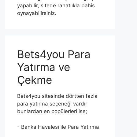
yapabilir, sitede rahatlıkla bahis
oynayabilirsiniz.
Bets4you Para
Yatırma ve
Çekme
Bets4you sitesinde dörtten fazla
para yatırma seçeneği vardır
bunlardan en popülerleri ise;
- Banka Havalesi ile Para Yatırma