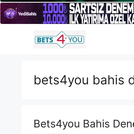
İçeriğe
atla
bets4you bahis 
Bets4you Bahis Den