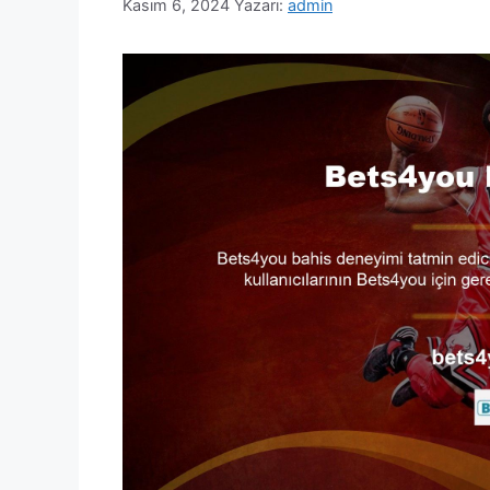
Kasım 6, 2024
Yazarı:
admin