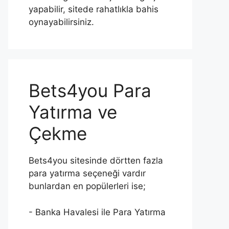
yapabilir, sitede rahatlıkla bahis
oynayabilirsiniz.
Bets4you Para
Yatırma ve
Çekme
Bets4you sitesinde dörtten fazla
para yatırma seçeneği vardır
bunlardan en popülerleri ise;
- Banka Havalesi ile Para Yatırma