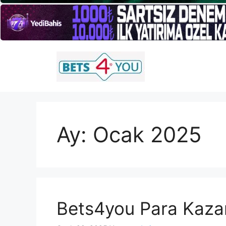
İçeriğe
atla
Ay:
Ocak 2025
Bets4you Para Kaza