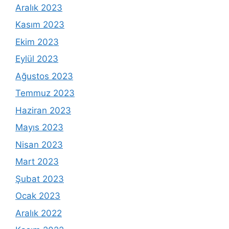
Aralık 2023
Kasım 2023
Ekim 2023
Eylül 2023
Ağustos 2023
Temmuz 2023
Haziran 2023
Mayıs 2023
Nisan 2023
Mart 2023
Şubat 2023
Ocak 2023
Aralık 2022