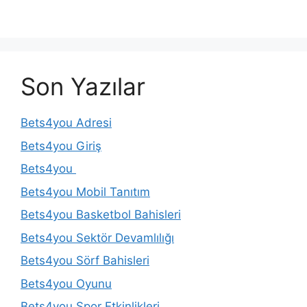
Son Yazılar
Bets4you Adresi
Bets4you Giriş
Bets4you
Bets4you Mobil Tanıtım
Bets4you Basketbol Bahisleri
Bets4you Sektör Devamlılığı
Bets4you Sörf Bahisleri
Bets4you Oyunu
Bets4you Spor Etkinlikleri