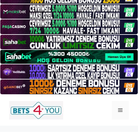
İçeriğe
atla
Menü