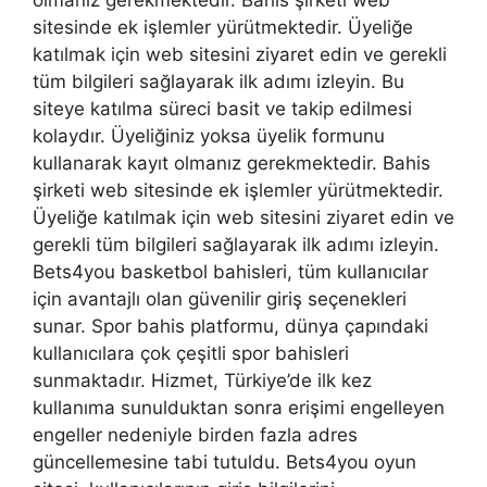
olmanız gerekmektedir. Bahis şirketi web
sitesinde ek işlemler yürütmektedir. Üyeliğe
katılmak için web sitesini ziyaret edin ve gerekli
tüm bilgileri sağlayarak ilk adımı izleyin. Bu
siteye katılma süreci basit ve takip edilmesi
kolaydır. Üyeliğiniz yoksa üyelik formunu
kullanarak kayıt olmanız gerekmektedir. Bahis
şirketi web sitesinde ek işlemler yürütmektedir.
Üyeliğe katılmak için web sitesini ziyaret edin ve
gerekli tüm bilgileri sağlayarak ilk adımı izleyin.
Bets4you basketbol bahisleri, tüm kullanıcılar
için avantajlı olan güvenilir giriş seçenekleri
sunar. Spor bahis platformu, dünya çapındaki
kullanıcılara çok çeşitli spor bahisleri
sunmaktadır. Hizmet, Türkiye’de ilk kez
kullanıma sunulduktan sonra erişimi engelleyen
engeller nedeniyle birden fazla adres
güncellemesine tabi tutuldu. Bets4you oyun