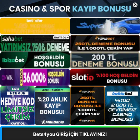
×
Bets4you GİRİŞ İÇİN TIKLAYINIZ!