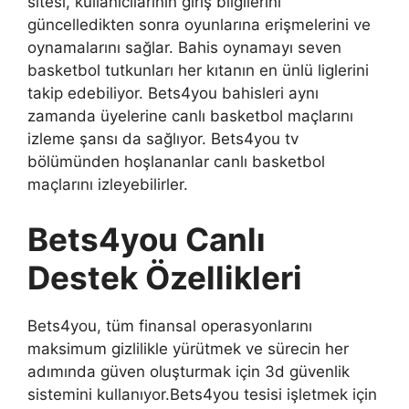
sitesi, kullanıcılarının giriş bilgilerini
güncelledikten sonra oyunlarına erişmelerini ve
oynamalarını sağlar. Bahis oynamayı seven
basketbol tutkunları her kıtanın en ünlü liglerini
takip edebiliyor. Bets4you bahisleri aynı
zamanda üyelerine canlı basketbol maçlarını
izleme şansı da sağlıyor. Bets4you tv
bölümünden hoşlananlar canlı basketbol
maçlarını izleyebilirler.
Bets4you Canlı
Destek Özellikleri
Bets4you, tüm finansal operasyonlarını
maksimum gizlilikle yürütmek ve sürecin her
adımında güven oluşturmak için 3d güvenlik
sistemini kullanıyor.Bets4you tesisi işletmek için