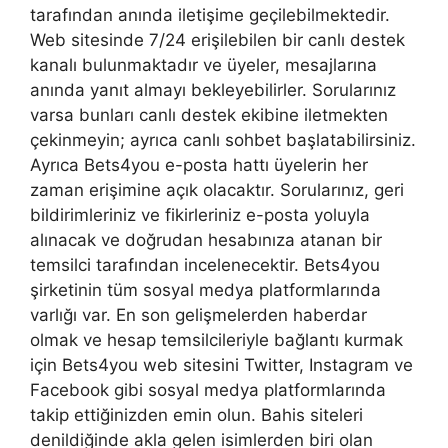
tarafından anında iletişime geçilebilmektedir.
Web sitesinde 7/24 erişilebilen bir canlı destek
kanalı bulunmaktadır ve üyeler, mesajlarına
anında yanıt almayı bekleyebilirler. Sorularınız
varsa bunları canlı destek ekibine iletmekten
çekinmeyin; ayrıca canlı sohbet başlatabilirsiniz.
Ayrıca Bets4you e-posta hattı üyelerin her
zaman erişimine açık olacaktır. Sorularınız, geri
bildirimleriniz ve fikirleriniz e-posta yoluyla
alınacak ve doğrudan hesabınıza atanan bir
temsilci tarafından incelenecektir. Bets4you
şirketinin tüm sosyal medya platformlarında
varlığı var. En son gelişmelerden haberdar
olmak ve hesap temsilcileriyle bağlantı kurmak
için Bets4you web sitesini Twitter, Instagram ve
Facebook gibi sosyal medya platformlarında
takip ettiğinizden emin olun. Bahis siteleri
denildiğinde akla gelen isimlerden biri olan