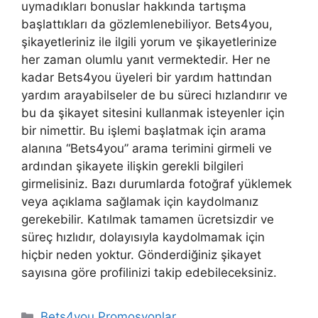
uymadıkları bonuslar hakkında tartışma
başlattıkları da gözlemlenebiliyor. Bets4you,
şikayetleriniz ile ilgili yorum ve şikayetlerinize
her zaman olumlu yanıt vermektedir. Her ne
kadar Bets4you üyeleri bir yardım hattından
yardım arayabilseler de bu süreci hızlandırır ve
bu da şikayet sitesini kullanmak isteyenler için
bir nimettir. Bu işlemi başlatmak için arama
alanına “Bets4you” arama terimini girmeli ve
ardından şikayete ilişkin gerekli bilgileri
girmelisiniz. Bazı durumlarda fotoğraf yüklemek
veya açıklama sağlamak için kaydolmanız
gerekebilir. Katılmak tamamen ücretsizdir ve
süreç hızlıdır, dolayısıyla kaydolmamak için
hiçbir neden yoktur. Gönderdiğiniz şikayet
sayısına göre profilinizi takip edebileceksiniz.
Kategoriler
Bets4you Promosyonlar