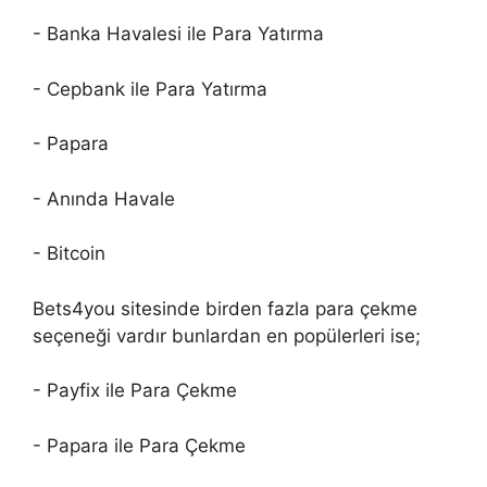
- Banka Havalesi ile Para Yatırma
- Cepbank ile Para Yatırma
- Papara
- Anında Havale
- Bitcoin
Bets4you sitesinde birden fazla para çekme
seçeneği vardır bunlardan en popülerleri ise;
- Payfix ile Para Çekme
- Papara ile Para Çekme