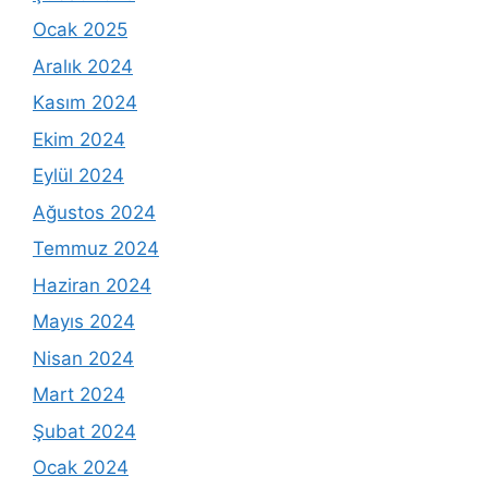
Ocak 2025
Aralık 2024
Kasım 2024
Ekim 2024
Eylül 2024
Ağustos 2024
Temmuz 2024
Haziran 2024
Mayıs 2024
Nisan 2024
Mart 2024
Şubat 2024
Ocak 2024