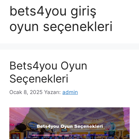
bets4you giriş
oyun seçenekleri
Bets4you Oyun
Seçenekleri
Ocak 8, 2025
Yazarı:
admin