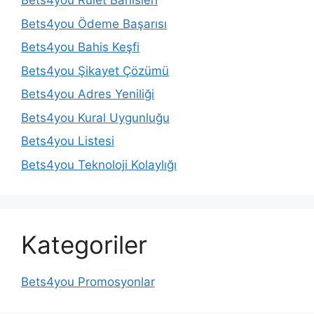
Bets4you Rulet Bahisleri
Bets4you Ödeme Başarısı
Bets4you Bahis Keşfi
Bets4you Şikayet Çözümü
Bets4you Adres Yeniliği
Bets4you Kural Uygunluğu
Bets4you Listesi
Bets4you Teknoloji Kolaylığı
Kategoriler
Bets4you Promosyonlar