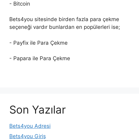
- Bitcoin
Bets4you sitesinde birden fazla para çekme
seçeneği vardır bunlardan en popülerleri ise;
- Payfix ile Para Çekme
- Papara ile Para Çekme
Son Yazılar
Bets4you Adresi
Bets4you Giriş