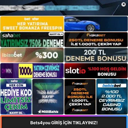
×
Bets4you GİRİŞ İÇİN TIKLAYINIZ!