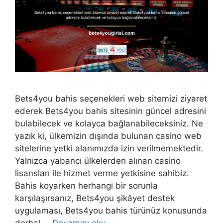
Bets4you bahis seçenekleri web sitemizi ziyaret
ederek Bets4you bahis sitesinin güncel adresini
bulabilecek ve kolayca bağlanabileceksiniz. Ne
yazık ki, ülkemizin dışında bulunan casino web
sitelerine yetki alanımızda izin verilmemektedir.
Yalnızca yabancı ülkelerden alınan casino
lisansları ile hizmet verme yetkisine sahibiz.
Bahis koyarken herhangi bir sorunla
karşılaşırsanız, Bets4you şikâyet destek
uygulaması, Bets4you bahis türünüz konusunda