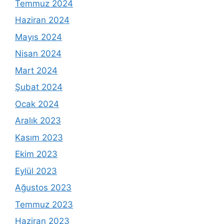
Temmuz 2024
Haziran 2024
Mayıs 2024
Nisan 2024
Mart 2024
Şubat 2024
Ocak 2024
Aralık 2023
Kasım 2023
Ekim 2023
Eylül 2023
Ağustos 2023
Temmuz 2023
Haziran 2023