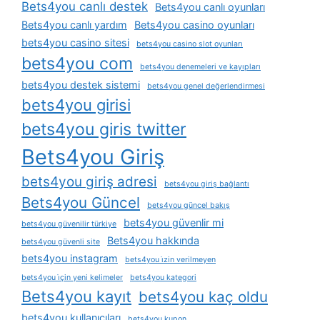
Bets4you canlı destek
Bets4you canlı oyunları
Bets4you canlı yardım
Bets4you casino oyunları
bets4you casino sitesi
bets4you casino slot oyunları
bets4you com
bets4you denemeleri ve kayıpları
bets4you destek sistemi
bets4you genel değerlendirmesi
bets4you girisi
bets4you giris twitter
Bets4you Giriş
bets4you giriş adresi
bets4you giriş bağlantı
Bets4you Güncel
bets4you güncel bakış
bets4you güvenlir mi
bets4you güvenilir türkiye
Bets4you hakkında
bets4you güvenli site
bets4you instagram
bets4you i̇zin verilmeyen
bets4you i̇çin yeni kelimeler
bets4you kategori
Bets4you kayıt
bets4you kaç oldu
bets4you kullanıcıları
bets4you kupon