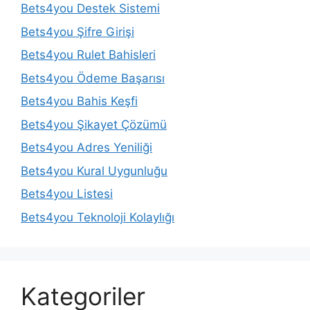
Bets4you Destek Sistemi
Bets4you Şifre Girişi
Bets4you Rulet Bahisleri
Bets4you Ödeme Başarısı
Bets4you Bahis Keşfi
Bets4you Şikayet Çözümü
Bets4you Adres Yeniliği
Bets4you Kural Uygunluğu
Bets4you Listesi
Bets4you Teknoloji Kolaylığı
Kategoriler