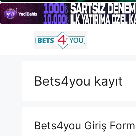
İçeriğe
atla
Bets4you kayıt
Bets4you Giriş Form