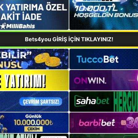
Bets4you GİRİŞ İÇİN TIKLAYINIZ!