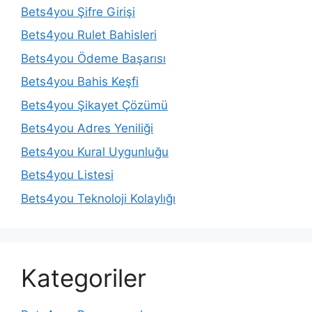
Bets4you Şifre Girişi
Bets4you Rulet Bahisleri
Bets4you Ödeme Başarısı
Bets4you Bahis Keşfi
Bets4you Şikayet Çözümü
Bets4you Adres Yeniliği
Bets4you Kural Uygunluğu
Bets4you Listesi
Bets4you Teknoloji Kolaylığı
Kategoriler