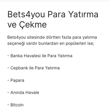
Bets4you Para Yatırma
ve Çekme
Bets4you sitesinde dörtten fazla para yatırma
seçeneği vardır bunlardan en popülerleri ise;
- Banka Havalesi ile Para Yatırma
- Cepbank ile Para Yatırma
- Papara
- Anında Havale
- Bitcoin