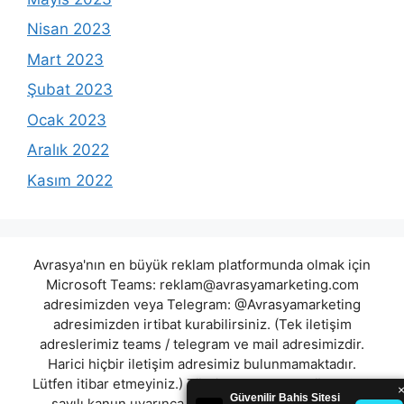
Nisan 2023
Mart 2023
Şubat 2023
Ocak 2023
Aralık 2022
Kasım 2022
Avrasya'nın en büyük reklam platformunda olmak için
Microsoft Teams:
reklam@avrasyamarketing.com
adresimizden veya Telegram: @Avrasyamarketing
adresimizden irtibat kurabilirsiniz. (Tek iletişim
adreslerimiz teams / telegram ve mail adresimizdir.
Harici hiçbir iletişim adresimiz bulunmamaktadır.
Lütfen itibar etmeyiniz.) Türkiye yasalarına göre 7258
sayılı kanun uyarınca yasa dışı bahis oynamanın