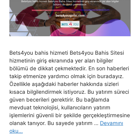
Bets4you bahis hizmeti Bets4you Bahis Sitesi
hizmetinin giriş ekranında yer alan bilgiler
bölümü de dikkat çekmektedir. En son haberleri
takip etmenize yardımcı olmak için buradayız.
Özellikle aşağıdaki haberler hakkında sizleri
kısaca bilgilendirmek istiyoruz. Bu yatırım süreci
güven becerileri gerektirir. Bu bağlamda
mevduat teknolojisi, kullanıcıların yatırım
işlemlerini güvenli bir şekilde gerçekleştirmesine
olanak tanıyor. Bu sayede yatırım …
Devamını
oku…