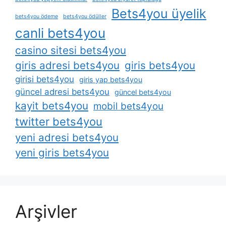
Bets4you üyelik
bets4you ödeme
bets4you ödüller
canli bets4you
casino sitesi bets4you
giris adresi bets4you
giris bets4you
girisi bets4you
giris yap bets4you
güncel adresi bets4you
güncel bets4you
kayit bets4you
mobil bets4you
twitter bets4you
yeni adresi bets4you
yeni giris bets4you
Arşivler