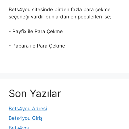
Bets4you sitesinde birden fazla para çekme
seçeneği vardır bunlardan en popülerleri ise;
- Payfix ile Para Çekme
- Papara ile Para Çekme
Son Yazılar
Bets4you Adresi
Bets4you Giriş
Bets4you