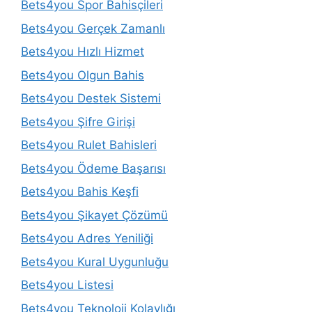
Bets4you Spor Bahisçileri
Bets4you Gerçek Zamanlı
Bets4you Hızlı Hizmet
Bets4you Olgun Bahis
Bets4you Destek Sistemi
Bets4you Şifre Girişi
Bets4you Rulet Bahisleri
Bets4you Ödeme Başarısı
Bets4you Bahis Keşfi
Bets4you Şikayet Çözümü
Bets4you Adres Yeniliği
Bets4you Kural Uygunluğu
Bets4you Listesi
Bets4you Teknoloji Kolaylığı