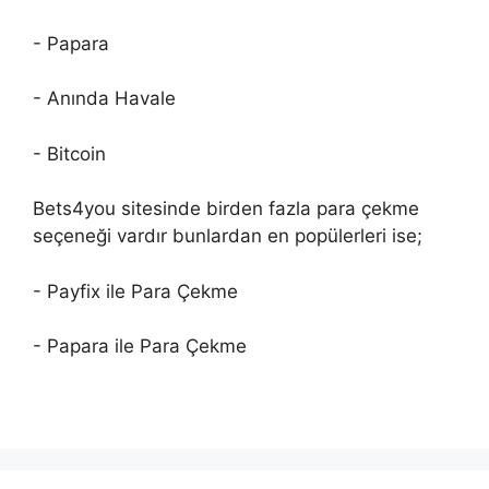
- Papara
- Anında Havale
- Bitcoin
Bets4you sitesinde birden fazla para çekme
seçeneği vardır bunlardan en popülerleri ise;
- Payfix ile Para Çekme
- Papara ile Para Çekme