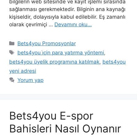
bilgilerin web sitesinde ve kayıt işlemi sırasında
sağlanması gerekmektedir. Bilginin ana kaynağı
kişiseldir, dolayısıyla kabul edilebilir. Eş zamanlı
olarak çevrimiçi …
Devamını oku…
Kategoriler
Bets4you Promosyonlar
Etiketler
bets4you i̇çin para yatırma yöntemi
,
bets4you üyelik programına katılmak
,
bets4you
yeni adresi
Yorum yap
Bets4you E-spor
Bahisleri Nasıl Oynanır