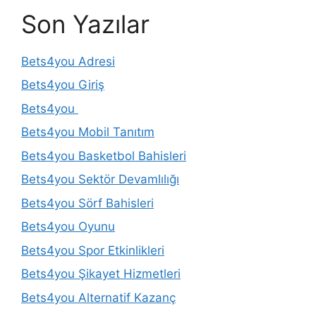
Son Yazılar
Bets4you Adresi
Bets4you Giriş
Bets4you
Bets4you Mobil Tanıtım
Bets4you Basketbol Bahisleri
Bets4you Sektör Devamlılığı
Bets4you Sörf Bahisleri
Bets4you Oyunu
Bets4you Spor Etkinlikleri
Bets4you Şikayet Hizmetleri
Bets4you Alternatif Kazanç