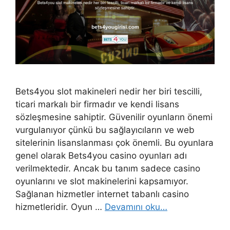
Bets4you slot makineleri nedir her biri tescilli,
ticari markalı bir firmadır ve kendi lisans
sözleşmesine sahiptir. Güvenilir oyunların önemi
vurgulanıyor çünkü bu sağlayıcıların ve web
sitelerinin lisanslanması çok önemli. Bu oyunlara
genel olarak Bets4you casino oyunları adı
verilmektedir. Ancak bu tanım sadece casino
oyunlarını ve slot makinelerini kapsamıyor.
Sağlanan hizmetler internet tabanlı casino
hizmetleridir. Oyun …
Devamını oku…