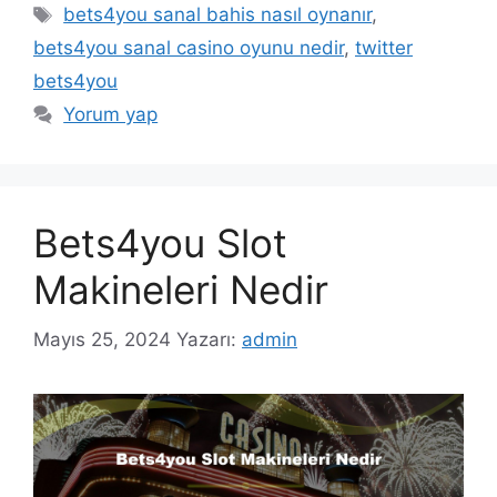
Etiketler
bets4you sanal bahis nasıl oynanır
,
bets4you sanal casino oyunu nedir
,
twitter
bets4you
Yorum yap
Bets4you Slot
Makineleri Nedir
Mayıs 25, 2024
Yazarı:
admin