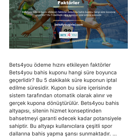
Bets4you ödeme hızını etkileyen faktörler
Bets4you bahis kuponu hangi süre boyunca
geçerlidir? Bu 5 dakikalık süre kuponun iptal
edilme süresidir. Kupon bu süre içerisinde
sistem tarafından otomatik olarak alınır ve
gerçek kupona dönüştürülür. Bets4you bahis
altyapısı, sitenin hizmet konseptinden
bahsetmeyi garanti edecek kadar potansiyele
sahiptir. Bu altyapı kullanıcılara çeşitli spor
dallarına bahis yapma şansı sunmaktadır. …