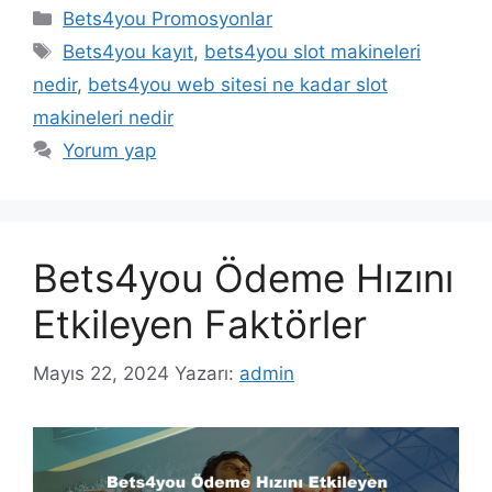
Kategoriler
Bets4you Promosyonlar
Etiketler
Bets4you kayıt
,
bets4you slot makineleri
nedir
,
bets4you web sitesi ne kadar slot
makineleri nedir
Yorum yap
Bets4you Ödeme Hızını
Etkileyen Faktörler
Mayıs 22, 2024
Yazarı:
admin