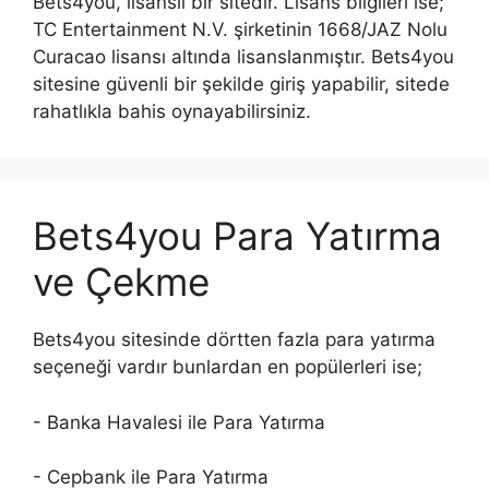
Bets4you, lisanslı bir sitedir. Lisans bilgileri ise;
TC Entertainment N.V. şirketinin 1668/JAZ Nolu
Curacao lisansı altında lisanslanmıştır. Bets4you
sitesine güvenli bir şekilde giriş yapabilir, sitede
rahatlıkla bahis oynayabilirsiniz.
Bets4you Para Yatırma
ve Çekme
Bets4you sitesinde dörtten fazla para yatırma
seçeneği vardır bunlardan en popülerleri ise;
- Banka Havalesi ile Para Yatırma
- Cepbank ile Para Yatırma