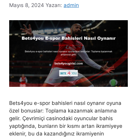
Mayıs 8, 2024
Yazarı:
admin
Bets4you e-spor bahisleri nasıl oynanır oyuna
özel bonuslar: Toplama kazanmak anlamına
gelir. Çevrimiçi casinodaki oyuncular bahis
yaptığında, bunların bir kısmı artan ikramiyeye
eklenir, bu da kazandığınız ikramiyenin