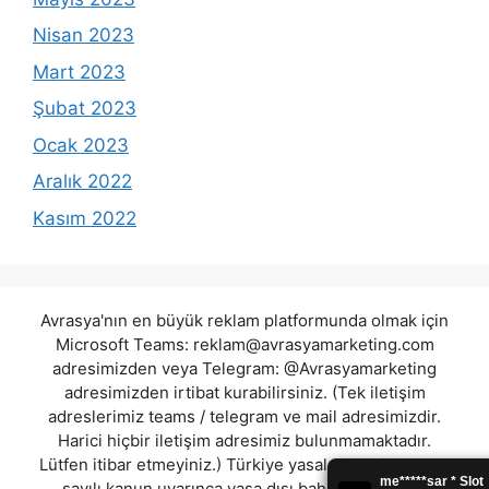
Nisan 2023
Mart 2023
Şubat 2023
Ocak 2023
Aralık 2022
Kasım 2022
Avrasya'nın en büyük reklam platformunda olmak için
Microsoft Teams:
reklam@avrasyamarketing.com
adresimizden veya Telegram: @Avrasyamarketing
adresimizden irtibat kurabilirsiniz. (Tek iletişim
adreslerimiz teams / telegram ve mail adresimizdir.
Harici hiçbir iletişim adresimiz bulunmamaktadır.
Lütfen itibar etmeyiniz.) Türkiye yasalarına göre 7258
sayılı kanun uyarınca yasa dışı bahis oynamanın