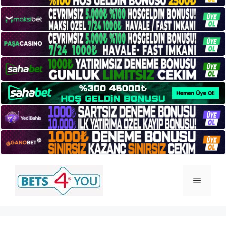
İçeriğe
atla
Menü