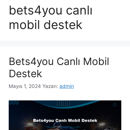
bets4you canlı
mobil destek
Bets4you Canlı Mobil
Destek
Mayıs 1, 2024
Yazarı:
admin