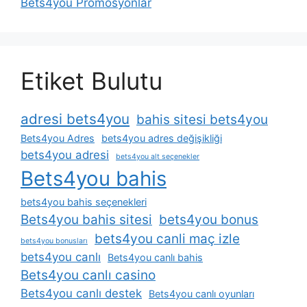
Bets4you Promosyonlar
Etiket Bulutu
adresi bets4you
bahis sitesi bets4you
Bets4you Adres
bets4you adres değişikliği
bets4you adresi
bets4you alt seçenekler
Bets4you bahis
bets4you bahis seçenekleri
Bets4you bahis sitesi
bets4you bonus
bets4you canli maç izle
bets4you bonusları
bets4you canlı
Bets4you canlı bahis
Bets4you canlı casino
Bets4you canlı destek
Bets4you canlı oyunları