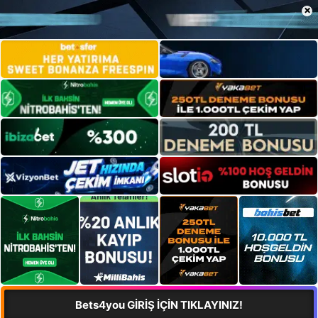
×
Bets4you GİRİŞ İÇİN TIKLAYINIZ!