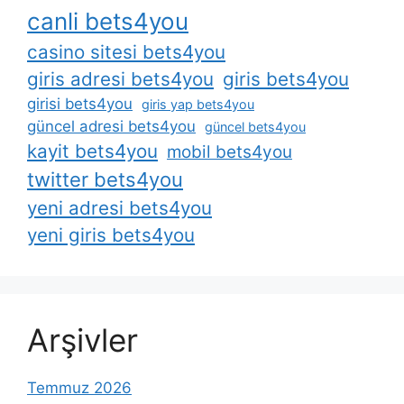
canli bets4you
casino sitesi bets4you
giris adresi bets4you
giris bets4you
girisi bets4you
giris yap bets4you
güncel adresi bets4you
güncel bets4you
kayit bets4you
mobil bets4you
twitter bets4you
yeni adresi bets4you
yeni giris bets4you
Arşivler
Temmuz 2026