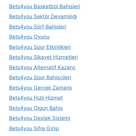
Bets4you Basketbol Bahisleri
Bets4you Sektör Devamlılığı
Bets4you Sörf Bahisleri
Bets4you Oyunu
Bets4you Spor Etkinlikleri
Bets4you Şikayet Hizmetleri
Bets4you Alternatif Kazanç
Bets4you Spor Bahisçileri
Bets4you Gerçek Zamanlı
Bets4you Hızlı Hizmet
Bets4you Olgun Bahis
Bets4you Destek Sistemi
Bets4you Şifre Girişi