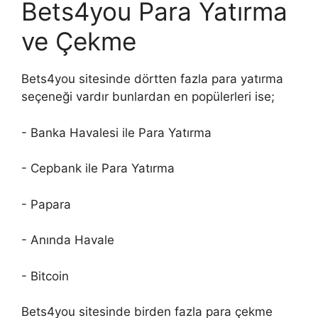
Bets4you Para Yatırma
ve Çekme
Bets4you sitesinde dörtten fazla para yatırma
seçeneği vardır bunlardan en popülerleri ise;
- Banka Havalesi ile Para Yatırma
- Cepbank ile Para Yatırma
- Papara
- Anında Havale
- Bitcoin
Bets4you sitesinde birden fazla para çekme