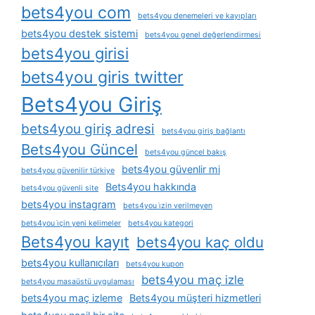
bets4you com
bets4you denemeleri ve kayıpları
bets4you destek sistemi
bets4you genel değerlendirmesi
bets4you girisi
bets4you giris twitter
Bets4you Giriş
bets4you giriş adresi
bets4you giriş bağlantı
Bets4you Güncel
bets4you güncel bakış
bets4you güvenlir mi
bets4you güvenilir türkiye
Bets4you hakkında
bets4you güvenli site
bets4you instagram
bets4you i̇zin verilmeyen
bets4you i̇çin yeni kelimeler
bets4you kategori
Bets4you kayıt
bets4you kaç oldu
bets4you kullanıcıları
bets4you kupon
bets4you maç izle
bets4you masaüstü uygulaması
bets4you maç izleme
Bets4you müşteri hizmetleri