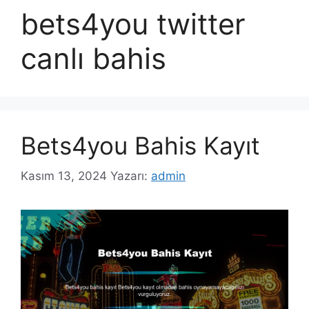
bets4you twitter
canlı bahis
Bets4you Bahis Kayıt
Kasım 13, 2024
Yazarı:
admin