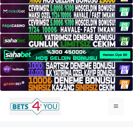
İçeriğe
atla
Menü