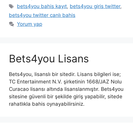
Etiketler
bets4you bahis kayıt
,
bets4you giris twitter
,
bets4you twitter canlı bahis
Yorum yap
Bets4you Lisans
Bets4you, lisanslı bir sitedir. Lisans bilgileri ise;
TC Entertainment N.V. şirketinin 1668/JAZ Nolu
Curacao lisansı altında lisanslanmıştır. Bets4you
sitesine güvenli bir şekilde giriş yapabilir, sitede
rahatlıkla bahis oynayabilirsiniz.