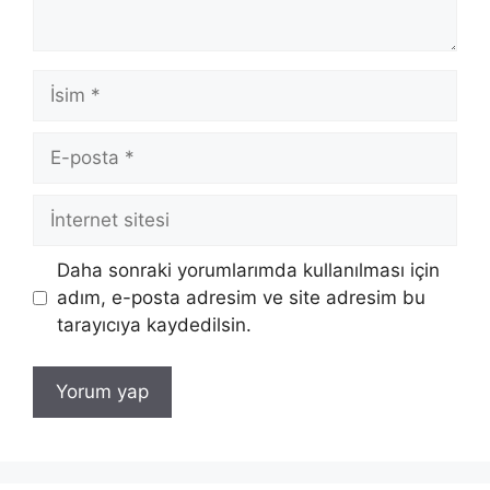
İsim
E-
posta
İnternet
sitesi
Daha sonraki yorumlarımda kullanılması için
adım, e-posta adresim ve site adresim bu
tarayıcıya kaydedilsin.