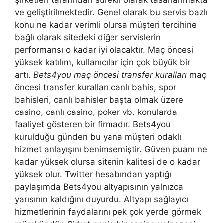
ve geliştirilmektedir. Genel olarak bu servis bazlı
konu ne kadar verimli olursa müşteri tercihine
bağlı olarak sitedeki diğer servislerin
performansı o kadar iyi olacaktır. Maç öncesi
yüksek katılım, kullanıcılar için çok büyük bir
artı.
Bets4you maç öncesi transfer kuralları
maç
öncesi transfer kuralları canlı bahis, spor
bahisleri, canlı bahisler başta olmak üzere
casino, canlı casino, poker vb. konularda
faaliyet gösteren bir firmadır. Bets4you
kurulduğu günden bu yana müşteri odaklı
hizmet anlayışını benimsemiştir. Güven puanı ne
kadar yüksek olursa sitenin kalitesi de o kadar
yüksek olur. Twitter hesabından yaptığı
paylaşımda Bets4you altyapısının yalnızca
yarısının kaldığını duyurdu. Altyapı sağlayıcı
hizmetlerinin faydalarını pek çok yerde görmek