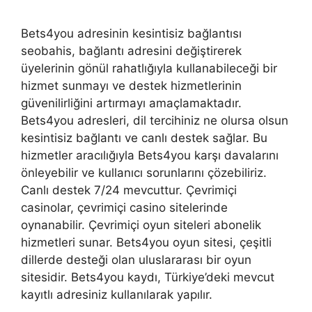
Bets4you adresinin kesintisiz bağlantısı
seobahis, bağlantı adresini değiştirerek
üyelerinin gönül rahatlığıyla kullanabileceği bir
hizmet sunmayı ve destek hizmetlerinin
güvenilirliğini artırmayı amaçlamaktadır.
Bets4you adresleri, dil tercihiniz ne olursa olsun
kesintisiz bağlantı ve canlı destek sağlar. Bu
hizmetler aracılığıyla Bets4you karşı davalarını
önleyebilir ve kullanıcı sorunlarını çözebiliriz.
Canlı destek 7/24 mevcuttur. Çevrimiçi
casinolar, çevrimiçi casino sitelerinde
oynanabilir. Çevrimiçi oyun siteleri abonelik
hizmetleri sunar. Bets4you oyun sitesi, çeşitli
dillerde desteği olan uluslararası bir oyun
sitesidir. Bets4you kaydı, Türkiye’deki mevcut
kayıtlı adresiniz kullanılarak yapılır.