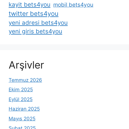
kayit bets4you
mobil bets4you
twitter bets4you
yeni adresi bets4you
yeni giris bets4you
Arşivler
Temmuz 2026
Ekim 2025
Eylül 2025
Haziran 2025
Mayıs 2025
Şubat 2025