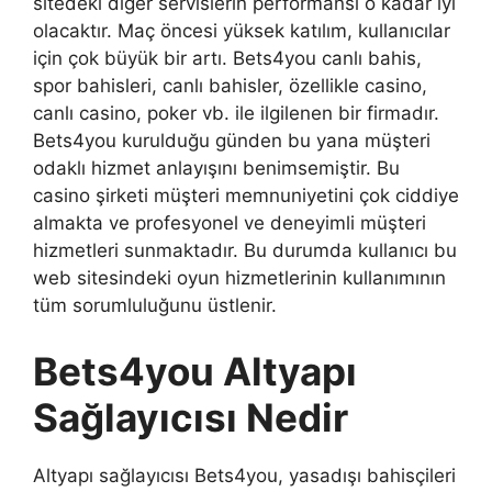
sitedeki diğer servislerin performansı o kadar iyi
olacaktır. Maç öncesi yüksek katılım, kullanıcılar
için çok büyük bir artı. Bets4you canlı bahis,
spor bahisleri, canlı bahisler, özellikle casino,
canlı casino, poker vb. ile ilgilenen bir firmadır.
Bets4you kurulduğu günden bu yana müşteri
odaklı hizmet anlayışını benimsemiştir. Bu
casino şirketi müşteri memnuniyetini çok ciddiye
almakta ve profesyonel ve deneyimli müşteri
hizmetleri sunmaktadır. Bu durumda kullanıcı bu
web sitesindeki oyun hizmetlerinin kullanımının
tüm sorumluluğunu üstlenir.
Bets4you Altyapı
Sağlayıcısı Nedir
Altyapı sağlayıcısı Bets4you, yasadışı bahisçileri