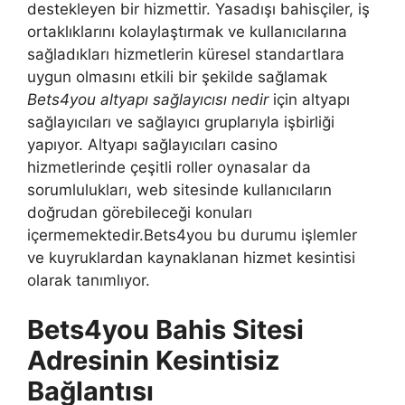
destekleyen bir hizmettir. Yasadışı bahisçiler, iş
ortaklıklarını kolaylaştırmak ve kullanıcılarına
sağladıkları hizmetlerin küresel standartlara
uygun olmasını etkili bir şekilde sağlamak
Bets4you altyapı sağlayıcısı nedir
için altyapı
sağlayıcıları ve sağlayıcı gruplarıyla işbirliği
yapıyor. Altyapı sağlayıcıları casino
hizmetlerinde çeşitli roller oynasalar da
sorumlulukları, web sitesinde kullanıcıların
doğrudan görebileceği konuları
içermemektedir.Bets4you bu durumu işlemler
ve kuyruklardan kaynaklanan hizmet kesintisi
olarak tanımlıyor.
Bets4you Bahis Sitesi
Adresinin Kesintisiz
Bağlantısı