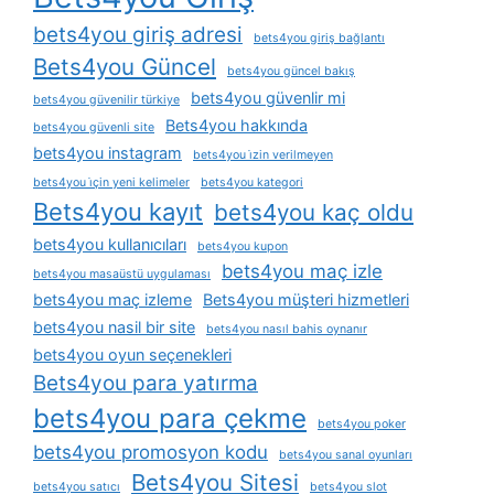
bets4you giriş adresi
bets4you giriş bağlantı
Bets4you Güncel
bets4you güncel bakış
bets4you güvenlir mi
bets4you güvenilir türkiye
Bets4you hakkında
bets4you güvenli site
bets4you instagram
bets4you i̇zin verilmeyen
bets4you i̇çin yeni kelimeler
bets4you kategori
Bets4you kayıt
bets4you kaç oldu
bets4you kullanıcıları
bets4you kupon
bets4you maç izle
bets4you masaüstü uygulaması
bets4you maç izleme
Bets4you müşteri hizmetleri
bets4you nasil bir site
bets4you nasıl bahis oynanır
bets4you oyun seçenekleri
Bets4you para yatırma
bets4you para çekme
bets4you poker
bets4you promosyon kodu
bets4you sanal oyunları
Bets4you Sitesi
bets4you satıcı
bets4you slot