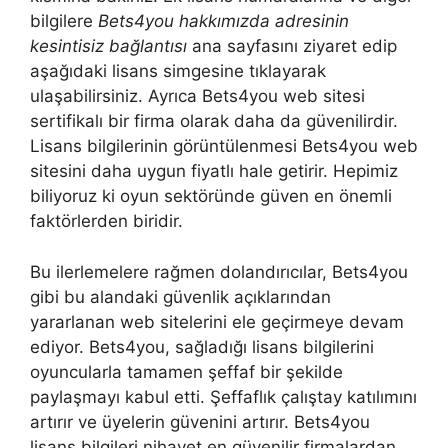
bilgilere
Bets4you hakkımızda adresinin
kesintisiz bağlantısı
ana sayfasını ziyaret edip
aşağıdaki lisans simgesine tıklayarak
ulaşabilirsiniz. Ayrıca Bets4you web sitesi
sertifikalı bir firma olarak daha da güvenilirdir.
Lisans bilgilerinin görüntülenmesi Bets4you web
sitesini daha uygun fiyatlı hale getirir. Hepimiz
biliyoruz ki oyun sektöründe güven en önemli
faktörlerden biridir.
Bu ilerlemelere rağmen dolandırıcılar, Bets4you
gibi bu alandaki güvenlik açıklarından
yararlanan web sitelerini ele geçirmeye devam
ediyor. Bets4you, sağladığı lisans bilgilerini
oyuncularla tamamen şeffaf bir şekilde
paylaşmayı kabul etti. Şeffaflık çalıştay katılımını
artırır ve üyelerin güvenini artırır. Bets4you
lisans bilgileri nihayet en güvenilir firmalardan