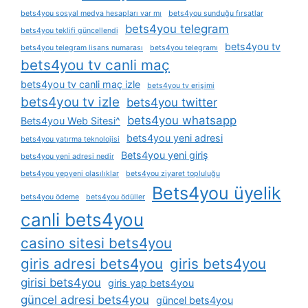
bets4you sosyal medya hesapları var mı
bets4you sunduğu fırsatlar
bets4you telegram
bets4you teklifi güncellendi
bets4you tv
bets4you telegram lisans numarası
bets4you telegramı
bets4you tv canli maç
bets4you tv canli maç izle
bets4you tv erişimi
bets4you tv izle
bets4you twitter
bets4you whatsapp
Bets4you Web Sitesi^
bets4you yeni adresi
bets4you yatırma teknolojisi
Bets4you yeni giriş
bets4you yeni adresi nedir
bets4you yepyeni olasılıklar
bets4you ziyaret topluluğu
Bets4you üyelik
bets4you ödeme
bets4you ödüller
canli bets4you
casino sitesi bets4you
giris adresi bets4you
giris bets4you
girisi bets4you
giris yap bets4you
güncel adresi bets4you
güncel bets4you