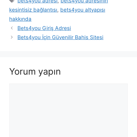
bets4you adresi
,
bets4you adresinin
kesintisiz bağlantısı
,
bets4you altyapısı
hakkında
Bets4you Giriş Adresi
Bets4you İçin Güvenilir Bahis Sitesi
Yorum yapın
Yorum