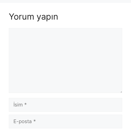
Yorum yapın
Yorum
İsim
E-
posta