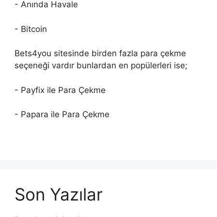
- Anında Havale
- Bitcoin
Bets4you sitesinde birden fazla para çekme
seçeneği vardır bunlardan en popülerleri ise;
- Payfix ile Para Çekme
- Papara ile Para Çekme
Son Yazılar