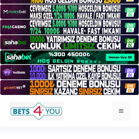
İçeriğe
atla
Menü