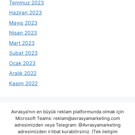
Temmuz 2023
Haziran 2023
Mayıs 2023
Nisan 2023
Mart 2023
Şubat 2023
Ocak 2023
Aralık 2022
Kasım 2022
Avrasya'nın en büyük reklam platformunda olmak için
Microsoft Teams:
reklam@avrasyamarketing.com
adresimizden veya Telegram: @Avrasyamarketing
adresimizden irtibat kurabilirsiniz. (Tek iletişim