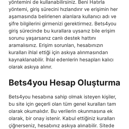
yöntemini de kullanabilirsiniz. Beni Hatırla
yöntemi, giriş sürecini hızlandırır ve erişimin her
aşamasında belirlenen alanlara kullanıcı adı ve
şifre bilgilerini girmenizi gerektirmez. Bets4you
giriş sürecinde bu kurallara uysanız bile erişim
sorunu yaşarsanız canlı destek hattını
aramalısınız. Erişim sorunları, hesabınızın
kuralları ihlal ettiği için askıya alınmasından
kaynaklanabilir. İhlal edenlerin hesapları kalıcı
olarak askıya alınır.
Bets4you Hesap Oluşturma
Bets4you hesabına sahip olmak isteyen kişiler,
bu site için geçerli olan tüm genel kuralları tam
olarak okumalıdır. Bu verilerin okunmasına ek
olarak, bir onay istenir. Kabul ettiğiniz kuralları
çiğnerseniz, hesabınız askıya alınabilir. Sitede