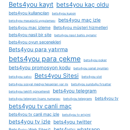
Bets4you kayıt
bets4you kaç oldu
bets4you kullanıcıları
bets4you kupon
bets4you maç izle
bets4you masaüstü uygulaması
bets4you maç izleme
Bets4you müşteri hizmetleri
bets4you nasil bir site
bets4you nasıl bahis oynanır
bets4you oyun seçenekleri
Bets4you para yatırma
bets4you para çekme
bets4you poker
bets4you promosyon kodu
bets4you sanal oyunları
Bets4you Sitesi
bets4you satıcı
bets4you slot
bets4you sosyal medya hesapları var mı
bets4you sunduğu fırsatlar
bets4you telegram
bets4you teklifi güncellendi
bets4you tv
bets4you telegram lisans numarası
bets4you telegramı
bets4you tv canli maç
bets4you tv canli maç izle
bets4you tv erişimi
bets4you tv izle
bets4you twitter
bets4you whatsapp
Bets4you Web Sitesi^