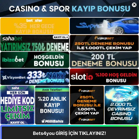
×
Bets4you GİRİŞ İÇİN TIKLAYINIZ!