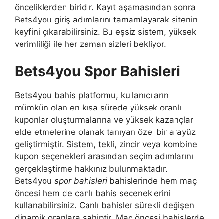
önceliklerden biridir. Kayıt aşamasından sonra
Bets4you giriş adımlarını tamamlayarak sitenin
keyfini çıkarabilirsiniz. Bu eşsiz sistem, yüksek
verimliliği ile her zaman sizleri bekliyor.
Bets4you Spor Bahisleri
Bets4you bahis platformu, kullanıcıların
mümkün olan en kısa sürede yüksek oranlı
kuponlar oluşturmalarına ve yüksek kazançlar
elde etmelerine olanak tanıyan özel bir arayüz
geliştirmiştir. Sistem, tekli, zincir veya kombine
kupon seçenekleri arasından seçim adımlarını
gerçekleştirme hakkınız bulunmaktadır.
Bets4you
spor bahisleri
bahislerinde hem maç
öncesi hem de canlı bahis seçeneklerini
kullanabilirsiniz. Canlı bahisler sürekli değişen
dinamik oranlara sahiptir. Maç öncesi bahislerde