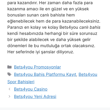
para kazandırır. Her zaman daha fazla para
kazanma amacı ile en güzel ve en yüksek
bonusları sunan canlı bahiste hem
eğlenebilecek hem de para kazanabileceksiniz.
Paranızı en kolay ve kolay Bets4you
canlı bahis
kendi hesabınızda herhangi bir süre sorunsuz
bir şekilde alabilecek ve daha yüksek gelir
dönemleri ile bu mutluluğa ortak olacaksınız.
Her seferinde iyi şanslar diliyoruz.
Kategoriler
Bets4you Promosyonlar
Etiketler
Bets4you Bahis Platformu Kayıt
,
Bets4you
Spor Bahisleri
Bets4you Casino
Bets4you Yeni Adresi