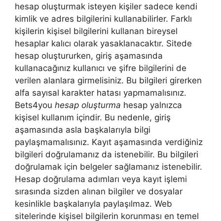
hesap oluşturmak isteyen kişiler sadece kendi
kimlik ve adres bilgilerini kullanabilirler. Farklı
kişilerin kişisel bilgilerini kullanan bireysel
hesaplar kalıcı olarak yasaklanacaktır. Sitede
hesap oluştururken, giriş aşamasında
kullanacağınız kullanıcı ve şifre bilgilerini de
verilen alanlara girmelisiniz. Bu bilgileri girerken
alfa sayısal karakter hatası yapmamalısınız.
Bets4you
hesap oluşturma
hesap yalnızca
kişisel kullanım içindir. Bu nedenle, giriş
aşamasında asla başkalarıyla bilgi
paylaşmamalısınız. Kayıt aşamasında verdiğiniz
bilgileri doğrulamanız da istenebilir. Bu bilgileri
doğrulamak için belgeler sağlamanız istenebilir.
Hesap doğrulama adımları veya kayıt işlemi
sırasında sizden alınan bilgiler ve dosyalar
kesinlikle başkalarıyla paylaşılmaz. Web
sitelerinde kişisel bilgilerin korunması en temel