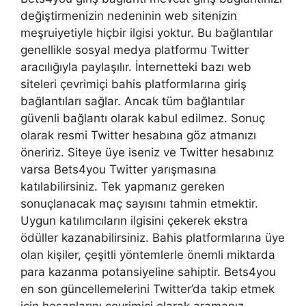
değiştirmenizin nedeninin web sitenizin
meşruiyetiyle hiçbir ilgisi yoktur. Bu bağlantılar
genellikle sosyal medya platformu Twitter
aracılığıyla paylaşılır. İnternetteki bazı web
siteleri çevrimiçi bahis platformlarına giriş
bağlantıları sağlar. Ancak tüm bağlantılar
güvenli bağlantı olarak kabul edilmez. Sonuç
olarak resmi Twitter hesabına göz atmanızı
öneririz. Siteye üye iseniz ve Twitter hesabınız
varsa Bets4you Twitter yarışmasına
katılabilirsiniz. Tek yapmanız gereken
sonuçlanacak maç sayısını tahmin etmektir.
Uygun katılımcıların ilgisini çekerek ekstra
ödüller kazanabilirsiniz. Bahis platformlarına üye
olan kişiler, çeşitli yöntemlerle önemli miktarda
para kazanma potansiyeline sahiptir. Bets4you
en son güncellemelerini Twitter’da takip etmek