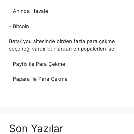
- Anında Havale
- Bitcoin
Bets4you sitesinde birden fazla para çekme
seçeneği vardır bunlardan en popülerleri ise;
- Payfix ile Para Çekme
- Papara ile Para Çekme
Son Yazılar