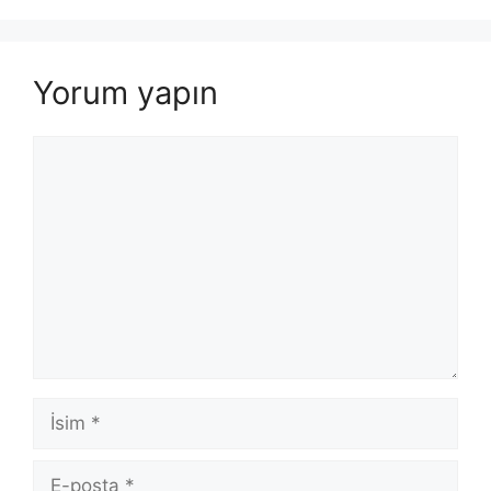
Yorum yapın
Yorum
İsim
E-