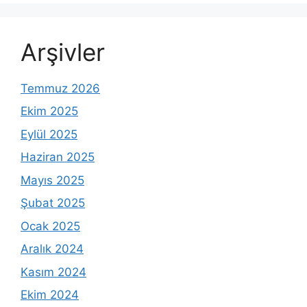
Arşivler
Temmuz 2026
Ekim 2025
Eylül 2025
Haziran 2025
Mayıs 2025
Şubat 2025
Ocak 2025
Aralık 2024
Kasım 2024
Ekim 2024