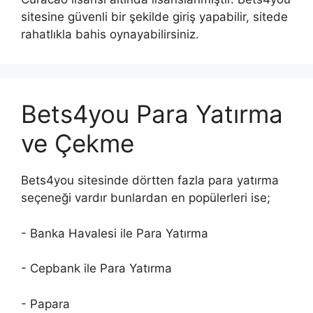
sitesine güvenli bir şekilde giriş yapabilir, sitede
rahatlıkla bahis oynayabilirsiniz.
Bets4you Para Yatırma
ve Çekme
Bets4you sitesinde dörtten fazla para yatırma
seçeneği vardır bunlardan en popülerleri ise;
- Banka Havalesi ile Para Yatırma
- Cepbank ile Para Yatırma
- Papara