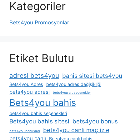
Kategoriler
Bets4you Promosyonlar
Etiket Bulutu
adresi bets4you
bahis sitesi bets4you
Bets4you Adres
bets4you adres değişikliği
bets4you adresi
bets4you alt seçenekler
Bets4you bahis
bets4you bahis seçenekleri
Bets4you bahis sitesi
bets4you bonus
bets4you canli maç izle
bets4you bonusları
bets4you canlı
Bets4you canlı bahis