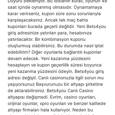
Duyuru bekleniyor. Bu iddianın kuralı, oyunun 48
saat içinde oynanmış olmasıdır. Oynamamaya
karar verirseniz, kupon süre sonu sorunlarıyla
karşılaşacaksınız. Ancak tek maç bahis
kuponları burada geçerli değildir. Yeni Bets4you
giriş adresinize yatırılan para, hesabınıza
yatırılacaktır. Bir kombinasyon kuponu
oluşturmuş olabilirsiniz. Bu durumda nasıl iptal
edebilirim? Diğer oyunlarla bağlantılı kuponlar
devam edecek. Yeni kazanma yüzdesini
hesaplayın ve kupon geçerlilik süresi boyunca
yeni kazanma yüzdesini ödeyin. Bets4you giriş
adresi değişti. Canlı casinonuzla ilgili sorun mu
yaşıyorsunuz Başvurunuzu bir altyapı şirketine
de aktarabilirsiniz. Bets4you Canlı Casino
altyapısı değişmedi. Evrim, casino oyunları,
orijinal oyunlar, xpro oyunları ve benzer kalitede
altyapı firmaları hala kullanıyor. Neden bu