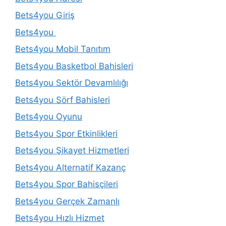
Bets4you Giriş
Bets4you
Bets4you Mobil Tanıtım
Bets4you Basketbol Bahisleri
Bets4you Sektör Devamlılığı
Bets4you Sörf Bahisleri
Bets4you Oyunu
Bets4you Spor Etkinlikleri
Bets4you Şikayet Hizmetleri
Bets4you Alternatif Kazanç
Bets4you Spor Bahisçileri
Bets4you Gerçek Zamanlı
Bets4you Hızlı Hizmet