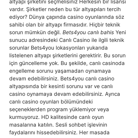
altyapı şirketini seçmelisiniz Herkesin bir lisansı
vardır. Şirketler neden bu tür altyapıları tercih
ediyor? Dünya çapında casino oyunlarında söz
sahibi olan bir altyapı firmasıdır. Hiçbir teknik
sorun mümkün değil.
Bets4you canlı bahis
Yeni
sunucu adresindeki Canlı Casino ile ilgili teknik
sorunlar Bets4you lokasyonları yukarıda
listelenen altyapı şirketlerini gerektirir. Bu sorun
için güncelleme yok. Bu şekilde, canlı casinoda
engelleme sorunu yaşamadan oynamaya
devam edebilirsiniz. Bets4you canlı casino
altyapısında bir kesinti sorunu var ve canlı
casino oynamaya devam edebilirsiniz. Ayrıca
canlı casino oyunları bölümündeki
seçeneklerden program yüklemiyor veya
kurmuyoruz. HD kalitesinde canlı oyun
masalarına katılın. Sesli sohbet işlevinin
faydalarını hissedebilirsiniz. Her masada