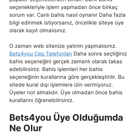
seçenekleriyle işlem yapmadan önce birkaç
sorum var. Canlı bahis nasıl oynanır Daha fazla
bilgi edinmek istiyorsanız, öncelikle siteye üye
olarak kayıt olmalısınız.
O zaman web sitenize yatırım yapmalısınız.
Bets4you Cep Telefonları
Daha sonra seçtiğiniz
bahis seçeneğini gerçek zamanlı olarak takas
edebilirsiniz. Bahis işlemleri her bahis
seçeneğinin kurallarına göre gerçekleştirilir. Bu
sitede kural dışı işlemlere izin vermiyoruz.
Üyeler not almalıdır. Üye olmadan önce bahis
kurallarını öğrenebilirsiniz.
Bets4you Üye Olduğumda
Ne Olur