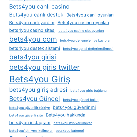
Bets4you canlı casino
Bets4you canlı destek
Bets4you canlı oyunları
Bets4you canlı yardım
Bets4you casino oyunları
bets4you casino sitesi
bets4you casino slot oyunları
bets4you com
bets4you denemeleri ve kayıpları
bets4you destek sistemi
bets4you genel değerlendirmesi
bets4you girisi
bets4you giris twitter
Bets4you Giriş
bets4you giriş adresi
bets4you giriş bağlantı
Bets4you Güncel
bets4you güncel bakış
bets4you güvenlir mi
bets4you güvenilir türkiye
Bets4you hakkında
bets4you güvenli site
bets4you instagram
bets4you i̇zin verilmeyen
bets4you i̇çin yeni kelimeler
bets4you kategori