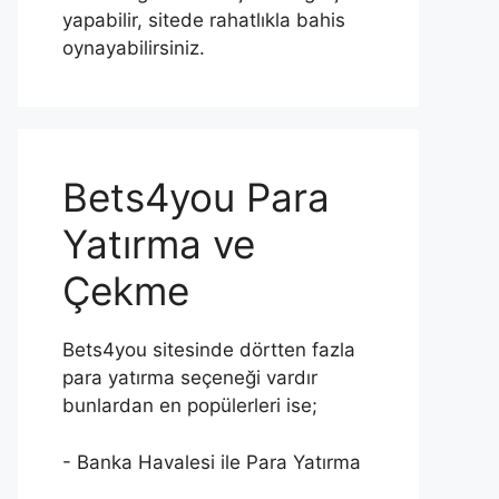
yapabilir, sitede rahatlıkla bahis
oynayabilirsiniz.
Bets4you Para
Yatırma ve
Çekme
Bets4you sitesinde dörtten fazla
para yatırma seçeneği vardır
bunlardan en popülerleri ise;
- Banka Havalesi ile Para Yatırma