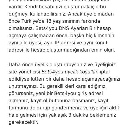
vardır. Kendi hesabınızı oluşturmak için bu
düğmeyi kullanabilirsiniz. Ancak üye olmadan
önce Türkiye’de 18 yaş sınırının farkında
olmalısınız. Bets4you DNS Ayarları Bir hesap
açmaya çalışmadan önce, başka hiç kimsenin
aynı aile üyesi, aynı IP adresi ve aynı konut
adresi ile hesap oluşturmadığından emin olun.
Daha önce üyelik oluşturduysanız ve üyeliğiniz
site yöneticisi
Bets4you üyelik koşulları
iptal
edildiyse lütfen bir daha hesap açamayacağınızı
unutmayınız. Bu gereklilikleri karşıladığınızı
görürseniz, yeni bir Bets4you giriş adresi
açmanız, kayıt ol butonuna basmanız, kayıt
formunu doldurup göndermeniz ve üyeliğin aktif
hale gelmesi için yaklaşık 3 dakika beklemeniz
gerekecektir.