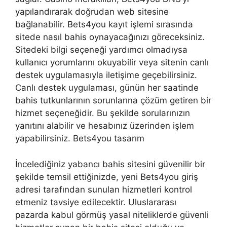
yapılandırarak doğrudan web sitesine
bağlanabilir. Bets4you kayıt işlemi sırasında
sitede nasıl bahis oynayacağınızı göreceksiniz.
Sitedeki bilgi seçeneği yardımcı olmadıysa
kullanıcı yorumlarını okuyabilir veya sitenin canlı
destek uygulamasıyla iletişime geçebilirsiniz.
Canlı destek uygulaması, günün her saatinde
bahis tutkunlarının sorunlarına çözüm getiren bir
hizmet seçeneğidir. Bu şekilde sorularınızın
yanıtını alabilir ve hesabınız üzerinden işlem
yapabilirsiniz. Bets4you tasarım
İncelediğiniz yabancı bahis sitesini güvenilir bir
şekilde temsil ettiğinizde, yeni Bets4you giriş
adresi tarafından sunulan hizmetleri kontrol
etmeniz tavsiye edilecektir. Uluslararası
pazarda kabul görmüş yasal niteliklerde güvenli