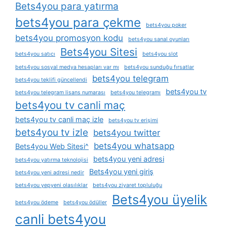
Bets4you para yatırma
bets4you para çekme
bets4you poker
bets4you promosyon kodu
bets4you sanal oyunları
Bets4you Sitesi
bets4you satıcı
bets4you slot
bets4you sosyal medya hesapları var mı
bets4you sunduğu fırsatlar
bets4you telegram
bets4you teklifi güncellendi
bets4you tv
bets4you telegram lisans numarası
bets4you telegramı
bets4you tv canli maç
bets4you tv canli maç izle
bets4you tv erişimi
bets4you tv izle
bets4you twitter
bets4you whatsapp
Bets4you Web Sitesi^
bets4you yeni adresi
bets4you yatırma teknolojisi
Bets4you yeni giriş
bets4you yeni adresi nedir
bets4you yepyeni olasılıklar
bets4you ziyaret topluluğu
Bets4you üyelik
bets4you ödeme
bets4you ödüller
canli bets4you