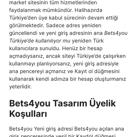
market sitesinin tüm hizmetlerinden
faydalanmak mümkündür. Halihazırda
Türkiye’den üye kabul sürecinin devam ettiği
görülmektedir. Sadece adres yeniden
güncellendi ve yeni giriş adresinin ana
Bets4you
Türkiye’de kullanılıyor mu
yeniden Türk
kullanıcılara sunuldu. Henüz bir hesap
açmadıysanız, ancak siteyi Türkiye’de çalışırken
kullanmayı planlıyorsanız, yeni giriş adresiyle
ana pencereyi açmanız ve Kayıt ol düğmesini
kullanarak kendi adınıza bir hesap oluşturmanız
yeterlidir.
Bets4you Tasarım Üyelik
Koşulları
Bets4you Yeni giriş adresi Bets4you açılan ana
giriş penceresinde yeşil bir Kaydol düğmesi