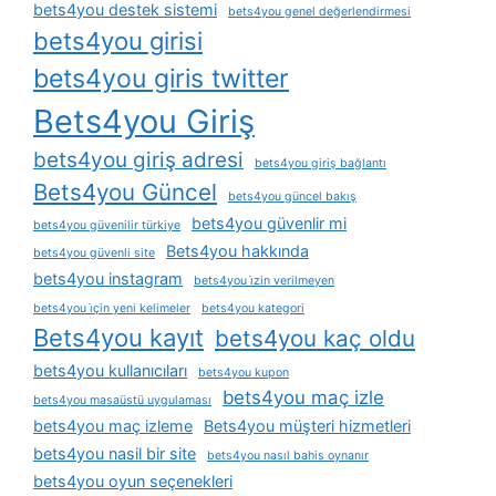
bets4you destek sistemi
bets4you genel değerlendirmesi
bets4you girisi
bets4you giris twitter
Bets4you Giriş
bets4you giriş adresi
bets4you giriş bağlantı
Bets4you Güncel
bets4you güncel bakış
bets4you güvenlir mi
bets4you güvenilir türkiye
Bets4you hakkında
bets4you güvenli site
bets4you instagram
bets4you i̇zin verilmeyen
bets4you i̇çin yeni kelimeler
bets4you kategori
Bets4you kayıt
bets4you kaç oldu
bets4you kullanıcıları
bets4you kupon
bets4you maç izle
bets4you masaüstü uygulaması
bets4you maç izleme
Bets4you müşteri hizmetleri
bets4you nasil bir site
bets4you nasıl bahis oynanır
bets4you oyun seçenekleri