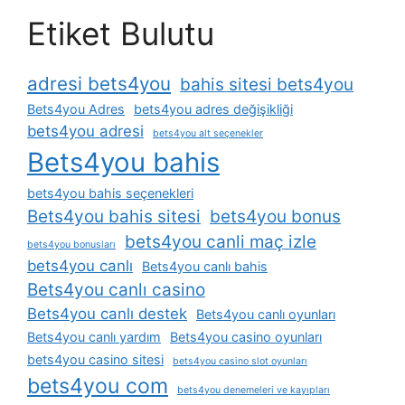
Etiket Bulutu
adresi bets4you
bahis sitesi bets4you
Bets4you Adres
bets4you adres değişikliği
bets4you adresi
bets4you alt seçenekler
Bets4you bahis
bets4you bahis seçenekleri
Bets4you bahis sitesi
bets4you bonus
bets4you canli maç izle
bets4you bonusları
bets4you canlı
Bets4you canlı bahis
Bets4you canlı casino
Bets4you canlı destek
Bets4you canlı oyunları
Bets4you canlı yardım
Bets4you casino oyunları
bets4you casino sitesi
bets4you casino slot oyunları
bets4you com
bets4you denemeleri ve kayıpları