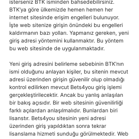
isterseniz BTK isminden bahsedebilirsiniz.
BTK’ya göre ülkemizde hemen hemen her
internet sitesinde erişim engelleri bulunuyor.
İşte web sitenize girişin önündeki bu engelleri
kaldırmanın bazı yolları. Yapmanız gereken, yeni
giriş adresi yöntemini kullanmaktır. Bu yöntem
bu web sitesinde de uygulanmaktadır.
Yeni giriş adresini belirleme sebebinin BTK’nın
ismi olduğunu anlayan kişiler, bu sitenin mevcut
adresi üzerinden girişin güvenilir olup olmadığı
kontrol edilirken mevcut Bets4you giriş işlemi
gerçekleştirilecektir. Ancak bu yanlış anlaşılan
bir bakış açısıdır. Bir web sitesinin güvenilirliği
farklı açılardan anlaşılmalıdır. Bunlardan biri
lisanstır. Bets4you sitesinin yeni adresi
üzerinden giriş yapıldıktan sonra tekrar
lisanslama hizmeti sunduğu görülmektedir. Web