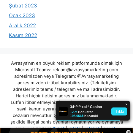
Şubat 2023
Ocak 2023
Aralık 2022
Kasım 2022
Avrasya'nın en büyük reklam platformunda olmak için
Microsoft Teams:
reklam@avrasyamarketing.com
adresimizden veya Telegram: @Avrasyamarketing
adresimizden irtibat kurabilirsiniz. (Tek iletişim
adreslerimiz teams / telegram ve mail adresimizdir.
Harici hiçbir iletişim adresimiz bulunmamaktadır.
Lütfen itibar etmeyiniz.) Türkiye yasalarına göre 7258
sayılı kanun uyarınca yasa dışı bahis oynamanın
cezaları mevcuttur. Şu an bulunduğunuz site hiç bir
şekilde illegal bahis oyunları oynatmıyor ve oynamaya
aracı olmuyordur.
1xbet
|
7slots
|
rafabet
|
esbet
|
×