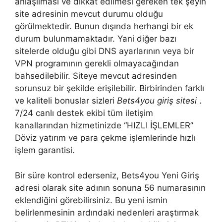
anlaşılması ve dikkat edilmesi gereken tek şeyin
site adresinin mevcut durumu olduğu
görülmektedir. Bunun dışında herhangi bir ek
durum bulunmamaktadır. Yani diğer bazı
sitelerde olduğu gibi DNS ayarlarının veya bir
VPN programının gerekli olmayacağından
bahsedilebilir. Siteye mevcut adresinden
sorunsuz bir şekilde erişilebilir. Birbirinden farklı
ve kaliteli bonuslar sizleri
Bets4you giriş sitesi
.
7/24 canlı destek ekibi tüm iletişim
kanallarından hizmetinizde “HIZLI İŞLEMLER”
Döviz yatırım ve para çekme işlemlerinde hızlı
işlem garantisi.
Bir süre kontrol ederseniz, Bets4you Yeni Giriş
adresi olarak site adının sonuna 56 numarasının
eklendiğini görebilirsiniz. Bu yeni ismin
belirlenmesinin ardındaki nedenleri araştırmak