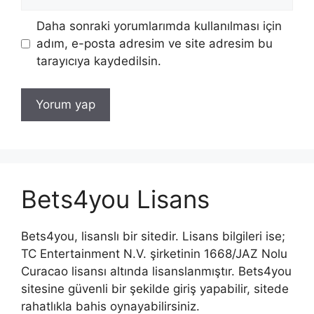
sitesi
Daha sonraki yorumlarımda kullanılması için
adım, e-posta adresim ve site adresim bu
tarayıcıya kaydedilsin.
Bets4you Lisans
Bets4you, lisanslı bir sitedir. Lisans bilgileri ise;
TC Entertainment N.V. şirketinin 1668/JAZ Nolu
Curacao lisansı altında lisanslanmıştır. Bets4you
sitesine güvenli bir şekilde giriş yapabilir, sitede
rahatlıkla bahis oynayabilirsiniz.