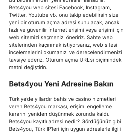
Bets4you web sitesi Facebook, Instagram,
Twitter, Youtube vb. onu takip edebilirsin size
yeni bir oturum açma adresi sunulacak, ancak
hızlı ve güvenilir İnternet erişimi veya erişimi için
web sitemizi seçmenizi öneririz. Sahte web
sitelerinden kaçınmak istiyorsanız, web sitesi
incelemelerini okumanızı ve derecelendirmenizi
tavsiye ederiz. Oturum açma URL’si biçimindeki
metni değiştirin.
Bets4you Yeni Adresine Bakın
Türkiye’de yıllardır bahis ve casino hizmetleri
veren Bets4you markası, erişimi engelleme
kararını yeniden düşünmek zorunda kaldı.
Bets4you kayıtlı adresi nedir? Gördüğünüz gibi
Bets4you, Türk IP’leri için uygun adreslerle ilgili