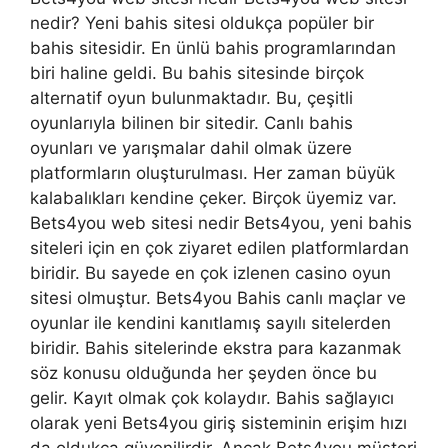
nedir? Yeni bahis sitesi oldukça popüler bir
bahis sitesidir. En ünlü bahis programlarından
biri haline geldi. Bu bahis sitesinde birçok
alternatif oyun bulunmaktadır. Bu, çeşitli
oyunlarıyla bilinen bir sitedir. Canlı bahis
oyunları ve yarışmalar dahil olmak üzere
platformların oluşturulması. Her zaman büyük
kalabalıkları kendine çeker. Birçok üyemiz var.
Bets4you web sitesi nedir Bets4you, yeni bahis
siteleri için en çok ziyaret edilen platformlardan
biridir. Bu sayede en çok izlenen casino oyun
sitesi olmuştur. Bets4you Bahis canlı maçlar ve
oyunlar ile kendini kanıtlamış sayılı sitelerden
biridir. Bahis sitelerinde ekstra para kazanmak
söz konusu olduğunda her şeyden önce bu
gelir. Kayıt olmak çok kolaydır. Bahis sağlayıcı
olarak yeni Bets4you giriş sisteminin erişim hızı