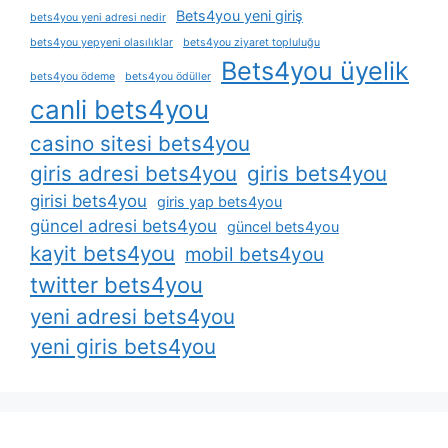
Bets4you yeni giriş
bets4you yeni adresi nedir
bets4you yepyeni olasılıklar
bets4you ziyaret topluluğu
Bets4you üyelik
bets4you ödeme
bets4you ödüller
canli bets4you
casino sitesi bets4you
giris adresi bets4you
giris bets4you
girisi bets4you
giris yap bets4you
güncel adresi bets4you
güncel bets4you
kayit bets4you
mobil bets4you
twitter bets4you
yeni adresi bets4you
yeni giris bets4you