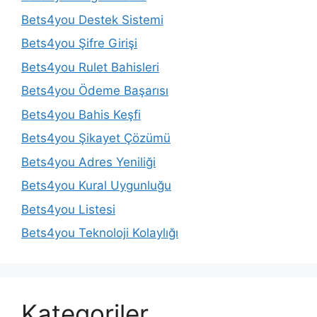
Bets4you Destek Sistemi
Bets4you Şifre Girişi
Bets4you Rulet Bahisleri
Bets4you Ödeme Başarısı
Bets4you Bahis Keşfi
Bets4you Şikayet Çözümü
Bets4you Adres Yeniliği
Bets4you Kural Uygunluğu
Bets4you Listesi
Bets4you Teknoloji Kolaylığı
Kategoriler