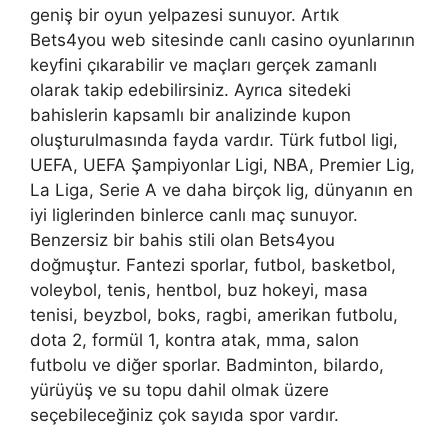
geniş bir oyun yelpazesi sunuyor. Artık
Bets4you web sitesinde canlı casino oyunlarının
keyfini çıkarabilir ve maçları gerçek zamanlı
olarak takip edebilirsiniz. Ayrıca sitedeki
bahislerin kapsamlı bir analizinde kupon
oluşturulmasında fayda vardır. Türk futbol ligi,
UEFA, UEFA Şampiyonlar Ligi, NBA, Premier Lig,
La Liga, Serie A ve daha birçok lig, dünyanın en
iyi liglerinden binlerce canlı maç sunuyor.
Benzersiz bir bahis stili olan Bets4you
doğmuştur. Fantezi sporlar, futbol, ​​basketbol, ​​
voleybol, tenis, hentbol, ​​buz hokeyi, masa
tenisi, beyzbol, boks, ragbi, amerikan futbolu,
dota 2, formül 1, kontra atak, mma, salon
futbolu ve diğer sporlar. Badminton, bilardo,
yürüyüş ve su topu dahil olmak üzere
seçebileceğiniz çok sayıda spor vardır.