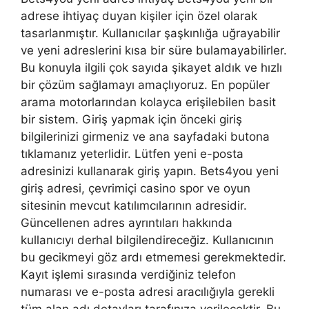
adrese ihtiyaç duyan kişiler için özel olarak
tasarlanmıştır. Kullanıcılar şaşkınlığa uğrayabilir
ve yeni adreslerini kısa bir süre bulamayabilirler.
Bu konuyla ilgili çok sayıda şikayet aldık ve hızlı
bir çözüm sağlamayı amaçlıyoruz. En popüler
arama motorlarından kolayca erişilebilen basit
bir sistem. Giriş yapmak için önceki giriş
bilgilerinizi girmeniz ve ana sayfadaki butona
tıklamanız yeterlidir. Lütfen yeni e-posta
adresinizi kullanarak giriş yapın. Bets4you yeni
giriş adresi, çevrimiçi casino spor ve oyun
sitesinin mevcut katılımcılarının adresidir.
Güncellenen adres ayrıntıları hakkında
kullanıcıyı derhal bilgilendireceğiz. Kullanıcının
bu gecikmeyi göz ardı etmemesi gerekmektedir.
Kayıt işlemi sırasında verdiğiniz telefon
numarası ve e-posta adresi aracılığıyla gerekli