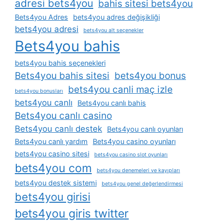
adresi bets4you
bahis sitesi bets4you
Bets4you Adres
bets4you adres değişikliği
bets4you adresi
bets4you alt seçenekler
Bets4you bahis
bets4you bahis seçenekleri
Bets4you bahis sitesi
bets4you bonus
bets4you canli maç izle
bets4you bonusları
bets4you canlı
Bets4you canlı bahis
Bets4you canlı casino
Bets4you canlı destek
Bets4you canlı oyunları
Bets4you canlı yardım
Bets4you casino oyunları
bets4you casino sitesi
bets4you casino slot oyunları
bets4you com
bets4you denemeleri ve kayıpları
bets4you destek sistemi
bets4you genel değerlendirmesi
bets4you girisi
bets4you giris twitter