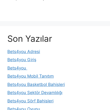
Son Yazılar
Bets4you Adresi
Bets4you Giriş
Bets4you
Bets4you Mobil Tanıtım
Bets4you Basketbol Bahisleri
Bets4you Sektör Devamlılığı
Bets4you Sörf Bahisleri
Bets4you Oyunu