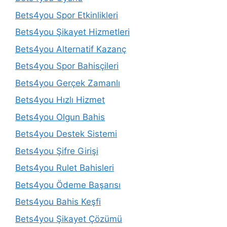
Bets4you Spor Etkinlikleri
Bets4you Şikayet Hizmetleri
Bets4you Alternatif Kazanç
Bets4you Spor Bahisçileri
Bets4you Gerçek Zamanlı
Bets4you Hızlı Hizmet
Bets4you Olgun Bahis
Bets4you Destek Sistemi
Bets4you Şifre Girişi
Bets4you Rulet Bahisleri
Bets4you Ödeme Başarısı
Bets4you Bahis Keşfi
Bets4you Şikayet Çözümü