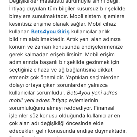
Değişiklikler masaüstü sürümüyle sınırlı değil.
İhtiyaç duyulan tüm bilgiler kusursuz bir şekilde
bireylere sunulmaktadır. Mobil sistem işlemlere
kesintisiz erişime olanak sağlar. Mobil cihaz
kullanan
Bets4you Giriş
kullanıcılar anlık
bildirim alabilmektedir. Artık yeni alan adınıza
konum ve zaman konusunda endişelenmenize
gerek kalmadan erişebilirsiniz. Mobil erişim
adımlarında başarılı bir şekilde gezinmek için
seçtiğiniz cihaza ve ağ bağlantısına dikkat
etmeniz çok önemlidir. Yaptıkları seçimlerden
dolayı ortaya çıkan sorunlardan yalnızca
kullanıcılar sorumludur.
Bets4you yeni adres
mobil yeni adres ihtiyaç
eylemlerinin
sorumluluğunu almayı reddediyor. Finansal
işlemler söz konusu olduğunda kullanıcılar en
çok alan adı değişikliği öncesinde elde
edecekleri gelir konusunda endişe duymaktadır.