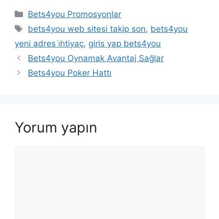
Kategoriler
Bets4you Promosyonlar
Etiketler
bets4you web sitesi takip son
,
bets4you
yeni adres i̇htiyaç
,
giris yap bets4you
Bets4you Oynamak Avantaj Sağlar
Bets4you Poker Hattı
Yorum yapın
Yorum