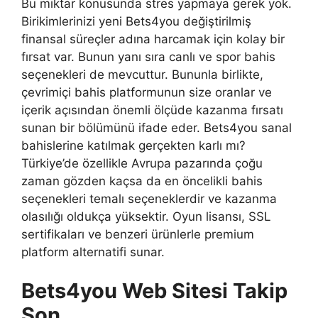
Bu miktar konusunda stres yapmaya gerek yok.
Birikimlerinizi yeni Bets4you değiştirilmiş
finansal süreçler adına harcamak için kolay bir
fırsat var. Bunun yanı sıra canlı ve spor bahis
seçenekleri de mevcuttur. Bununla birlikte,
çevrimiçi bahis platformunun size oranlar ve
içerik açısından önemli ölçüde kazanma fırsatı
sunan bir bölümünü ifade eder. Bets4you sanal
bahislerine katılmak gerçekten karlı mı?
Türkiye’de özellikle Avrupa pazarında çoğu
zaman gözden kaçsa da en öncelikli bahis
seçenekleri temalı seçeneklerdir ve kazanma
olasılığı oldukça yüksektir. Oyun lisansı, SSL
sertifikaları ve benzeri ürünlerle premium
platform alternatifi sunar.
Bets4you Web Sitesi Takip
Son