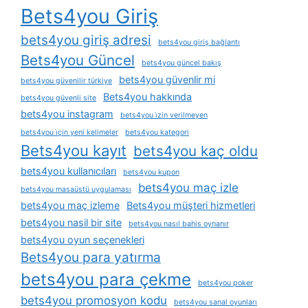
Bets4you Giriş
bets4you giriş adresi
bets4you giriş bağlantı
Bets4you Güncel
bets4you güncel bakış
bets4you güvenlir mi
bets4you güvenilir türkiye
Bets4you hakkında
bets4you güvenli site
bets4you instagram
bets4you i̇zin verilmeyen
bets4you i̇çin yeni kelimeler
bets4you kategori
Bets4you kayıt
bets4you kaç oldu
bets4you kullanıcıları
bets4you kupon
bets4you maç izle
bets4you masaüstü uygulaması
bets4you maç izleme
Bets4you müşteri hizmetleri
bets4you nasil bir site
bets4you nasıl bahis oynanır
bets4you oyun seçenekleri
Bets4you para yatırma
bets4you para çekme
bets4you poker
bets4you promosyon kodu
bets4you sanal oyunları