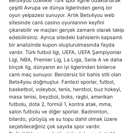
Bets4you özellikle Türk spor ligine odaklanarak
çeşitli Avrupa ve dünya liglerinden geniş bir
oyun yelpazesi sunuyor. Artık Bets4you web
sitesinde canlı casino oyunlarının keyfini
çıkarabilir ve maçları gerçek zamanlı olarak takip
edebilirsiniz. Ayrıca sitedeki bahislerin kapsamlı
bir analizinde kupon oluşturulmasında fayda
vardır. Türk futbol ligi, UEFA, UEFA Şampiyonlar
Ligi, NBA, Premier Lig, La Liga, Serie A ve daha
birçok lig, dünyanın en iyi liglerinden binlerce
canlı maç sunuyor. Benzersiz bir bahis stili olan
Bets4you doğmuştur. Fantezi sporlar, futbol, ​​
basketbol, ​​voleybol, tenis, hentbol, ​​buz hokeyi,
masa tenisi, beyzbol, boks, ragbi, amerikan
futbolu, dota 2, formül 1, kontra atak, mma,
salon futbolu ve diğer sporlar. Badminton,
bilardo, yürüyüş ve su topu dahil olmak üzere
seçebileceğiniz çok sayıda spor vardır.