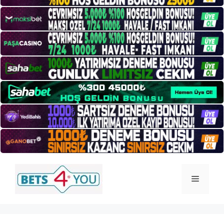
İçeriğe
atla
Menü