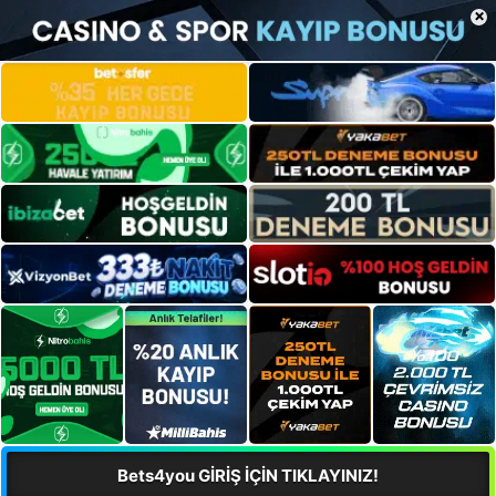
×
Bets4you GİRİŞ İÇİN TIKLAYINIZ!