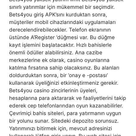
sınırlı yatırımlar için mükemmel bir seçimdir.
Bets4you giriş APK’sını kurduktan sonra,
müşteriler mobil cihazlarındaki uygulamaları
derecelendirebilecekler. Telefon ekranının
üstünde A’Register ‘düğmesi var. Bu düğme
kayıt işlemini başlatacaktır. Hızlı bahislerle
önemli ödüller alabilirsiniz. Ana cazibe
merkezlerine ek olarak, casino oyunlarına
katılma fırsatına sahip olacaksınız. Bu alanları
doldurduktan sonra, bir ‘onay e -postası’
kullanarak üyeliğinizi etkinleştirmeniz gerekir.
Bets4you casino zincirlerinin üyeleri,
hesaplarına para aktararak ve faaliyetlerini takip
ederek cep telefonlarından oyun kazanabilirler.
Çevrimiçi bahis siteleri, para yatırmanın uygun
bir yolunu sunar. Sitedeki depozito sorunsuz.
Yatırımınızı bitirmek için, mevcut adresinizi