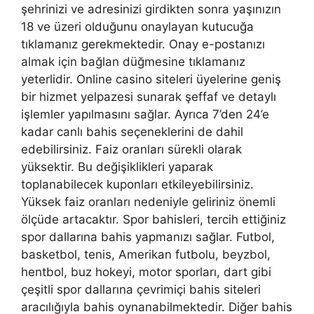
şehrinizi ve adresinizi girdikten sonra yaşınızın
18 ve üzeri olduğunu onaylayan kutucuğa
tıklamanız gerekmektedir. Onay e-postanızı
almak için bağlan düğmesine tıklamanız
yeterlidir. Online casino siteleri üyelerine geniş
bir hizmet yelpazesi sunarak şeffaf ve detaylı
işlemler yapılmasını sağlar. Ayrıca 7’den 24’e
kadar canlı bahis seçeneklerini de dahil
edebilirsiniz. Faiz oranları sürekli olarak
yüksektir. Bu değişiklikleri yaparak
toplanabilecek kuponları etkileyebilirsiniz.
Yüksek faiz oranları nedeniyle geliriniz önemli
ölçüde artacaktır. Spor bahisleri, tercih ettiğiniz
spor dallarına bahis yapmanızı sağlar. Futbol, ​​
basketbol, ​​tenis, Amerikan futbolu, beyzbol,
hentbol, ​​buz hokeyi, motor sporları, dart gibi
çeşitli spor dallarına çevrimiçi bahis siteleri
aracılığıyla bahis oynanabilmektedir. Diğer bahis