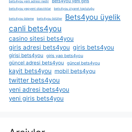
Bets4you yeni giriş
bets4you yeni adresi nedir
bets4you yepyeni olasılıklar
bets4you ziyaret topluluğu
Bets4you üyelik
bets4you ödeme
bets4you ödüller
canli bets4you
casino sitesi bets4you
giris adresi bets4you
giris bets4you
girisi bets4you
giris yap bets4you
güncel adresi bets4you
güncel bets4you
kayit bets4you
mobil bets4you
twitter bets4you
yeni adresi bets4you
yeni giris bets4you