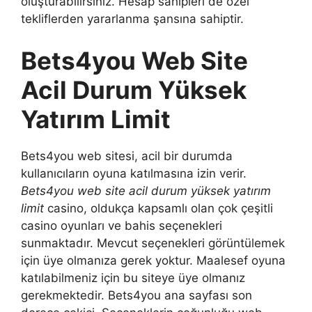
oluşturabilirsiniz. Hesap sahipleri de özel
tekliflerden yararlanma şansına sahiptir.
Bets4you Web Site
Acil Durum Yüksek
Yatırım Limit
Bets4you web sitesi, acil bir durumda
kullanıcıların oyuna katılmasına izin verir.
Bets4you web site acil durum yüksek yatırım
limit
casino, oldukça kapsamlı olan çok çeşitli
casino oyunları ve bahis seçenekleri
sunmaktadır. Mevcut seçenekleri görüntülemek
için üye olmanıza gerek yoktur. Maalesef oyuna
katılabilmeniz için bu siteye üye olmanız
gerekmektedir. Bets4you ana sayfası son