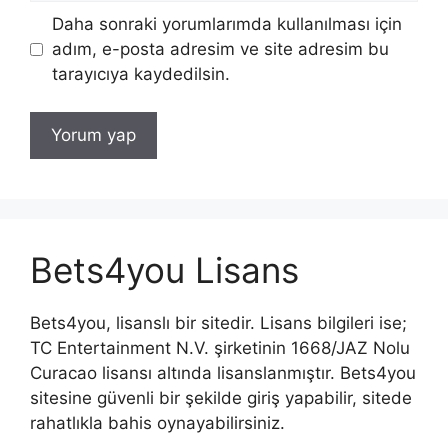
Daha sonraki yorumlarımda kullanılması için
adım, e-posta adresim ve site adresim bu
tarayıcıya kaydedilsin.
Bets4you Lisans
Bets4you, lisanslı bir sitedir. Lisans bilgileri ise;
TC Entertainment N.V. şirketinin 1668/JAZ Nolu
Curacao lisansı altında lisanslanmıştır. Bets4you
sitesine güvenli bir şekilde giriş yapabilir, sitede
rahatlıkla bahis oynayabilirsiniz.