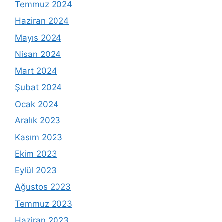
Temmuz 2024
Haziran 2024
Mayıs 2024
Nisan 2024
Mart 2024
Şubat 2024
Ocak 2024
Aralık 2023
Kasım 2023
Ekim 2023
Eylül 2023
Ağustos 2023
Temmuz 2023
Haziran 2023