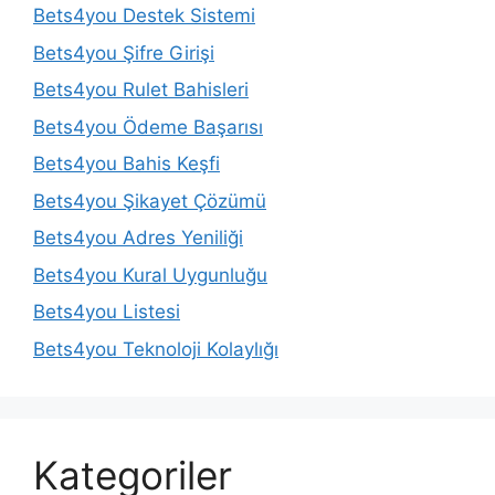
Bets4you Destek Sistemi
Bets4you Şifre Girişi
Bets4you Rulet Bahisleri
Bets4you Ödeme Başarısı
Bets4you Bahis Keşfi
Bets4you Şikayet Çözümü
Bets4you Adres Yeniliği
Bets4you Kural Uygunluğu
Bets4you Listesi
Bets4you Teknoloji Kolaylığı
Kategoriler