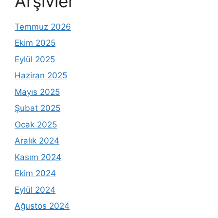
Arşivler
Temmuz 2026
Ekim 2025
Eylül 2025
Haziran 2025
Mayıs 2025
Şubat 2025
Ocak 2025
Aralık 2024
Kasım 2024
Ekim 2024
Eylül 2024
Ağustos 2024