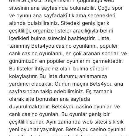
derece çekici. Seçeneklerin çoğunluğu web
sitesinin ana sayfasında bulunabilir. Çoğu spor
ve oyunu ana sayfadaki tıklama seçenekleri
altında bulabilirsiniz. Sitedeki geniş içerik
çeşitliliği, organize listeler aracılığıyla belirli
içerikleri bulma sürecini basitleştirir. Liste,
tanınmış Bets4you casino oyunlarını, popüler
canlı casino oyunlarını, en çok aranan sporları ve
günümüzün en popüler oyunlarını içermektedir.
Bu listeler ihtiyacınız olanı bulma sürecini
kolaylaştırır. Bu liste durumu anlamanıza
yardımcı olacaktır. Günün maçını Bets4you ana
sayfasından takip edebilirsiniz. Eş zamanlı
olarak site bonusları ana sayfada
duyurulmaktadır. Bets4you casino oyunları ve
canlı casino oyunları. Bu oyunlar geniş bir
çeşitlilik sunar. Aynı zamanda web sitesi sık sık
yeni oyunlar yayınlıyor. Bets4you casino oyunları