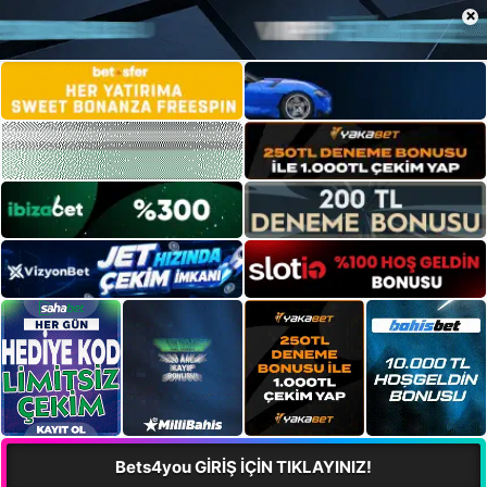
×
Bets4you GİRİŞ İÇİN TIKLAYINIZ!