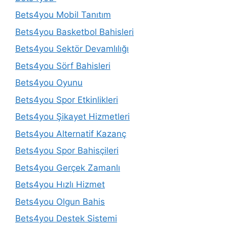
Bets4you Mobil Tanıtım
Bets4you Basketbol Bahisleri
Bets4you Sektör Devamlılığı
Bets4you Sörf Bahisleri
Bets4you Oyunu
Bets4you Spor Etkinlikleri
Bets4you Şikayet Hizmetleri
Bets4you Alternatif Kazanç
Bets4you Spor Bahisçileri
Bets4you Gerçek Zamanlı
Bets4you Hızlı Hizmet
Bets4you Olgun Bahis
Bets4you Destek Sistemi