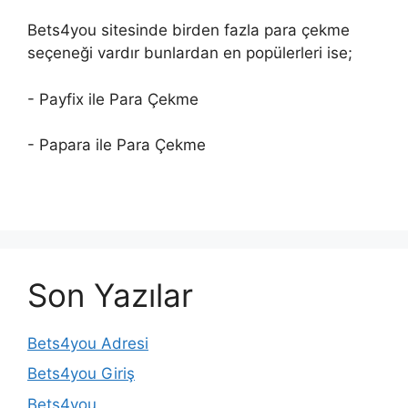
Bets4you sitesinde birden fazla para çekme
seçeneği vardır bunlardan en popülerleri ise;
- Payfix ile Para Çekme
- Papara ile Para Çekme
Son Yazılar
Bets4you Adresi
Bets4you Giriş
Bets4you