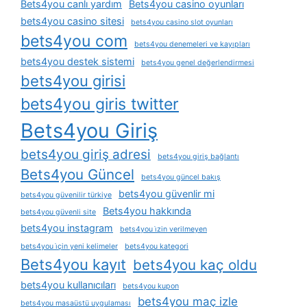
Bets4you canlı yardım
Bets4you casino oyunları
bets4you casino sitesi
bets4you casino slot oyunları
bets4you com
bets4you denemeleri ve kayıpları
bets4you destek sistemi
bets4you genel değerlendirmesi
bets4you girisi
bets4you giris twitter
Bets4you Giriş
bets4you giriş adresi
bets4you giriş bağlantı
Bets4you Güncel
bets4you güncel bakış
bets4you güvenlir mi
bets4you güvenilir türkiye
Bets4you hakkında
bets4you güvenli site
bets4you instagram
bets4you i̇zin verilmeyen
bets4you i̇çin yeni kelimeler
bets4you kategori
Bets4you kayıt
bets4you kaç oldu
bets4you kullanıcıları
bets4you kupon
bets4you maç izle
bets4you masaüstü uygulaması