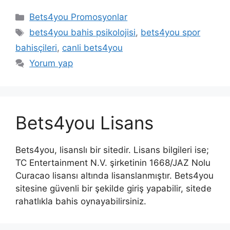
Kategoriler
Bets4you Promosyonlar
Etiketler
bets4you bahis psikolojisi
,
bets4you spor
bahisçileri
,
canli bets4you
Yorum yap
Bets4you Lisans
Bets4you, lisanslı bir sitedir. Lisans bilgileri ise;
TC Entertainment N.V. şirketinin 1668/JAZ Nolu
Curacao lisansı altında lisanslanmıştır. Bets4you
sitesine güvenli bir şekilde giriş yapabilir, sitede
rahatlıkla bahis oynayabilirsiniz.