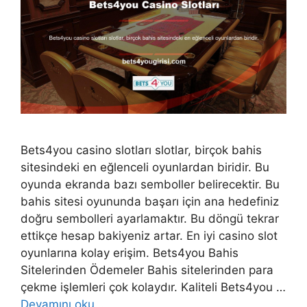
Bets4you casino slotları slotlar, birçok bahis
sitesindeki en eğlenceli oyunlardan biridir. Bu
oyunda ekranda bazı semboller belirecektir. Bu
bahis sitesi oyununda başarı için ana hedefiniz
doğru sembolleri ayarlamaktır. Bu döngü tekrar
ettikçe hesap bakiyeniz artar. En iyi casino slot
oyunlarına kolay erişim. Bets4you Bahis
Sitelerinden Ödemeler Bahis sitelerinden para
çekme işlemleri çok kolaydır. Kaliteli Bets4you …
Devamını oku…