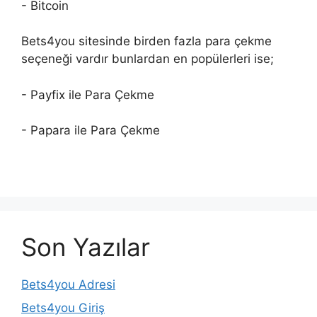
- Bitcoin
Bets4you sitesinde birden fazla para çekme
seçeneği vardır bunlardan en popülerleri ise;
- Payfix ile Para Çekme
- Papara ile Para Çekme
Son Yazılar
Bets4you Adresi
Bets4you Giriş