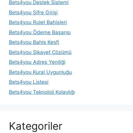
Bets4you Destek Sistemi
Bets4you Şifre Girişi
Bets4you Rulet Bahisleri
Bets4you Ödeme Başarısı
Bets4you Bahis Keşfi
Bets4you Şikayet Çözümü
Bets4you Adres Yeniliği
Bets4you Kural Uygunluğu
Bets4you Listesi
Bets4you Teknoloji Kolaylığı
Kategoriler