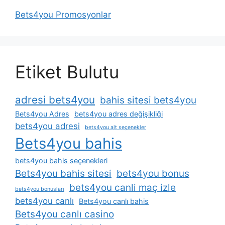
Bets4you Promosyonlar
Etiket Bulutu
adresi bets4you
bahis sitesi bets4you
Bets4you Adres
bets4you adres değişikliği
bets4you adresi
bets4you alt seçenekler
Bets4you bahis
bets4you bahis seçenekleri
Bets4you bahis sitesi
bets4you bonus
bets4you canli maç izle
bets4you bonusları
bets4you canlı
Bets4you canlı bahis
Bets4you canlı casino