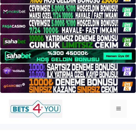
İçeriğe
atla
Menü