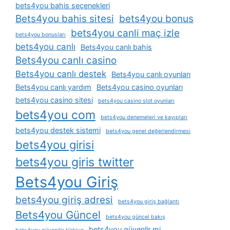
bets4you bahis seçenekleri
Bets4you bahis sitesi
bets4you bonus
bets4you canli maç izle
bets4you bonusları
bets4you canlı
Bets4you canlı bahis
Bets4you canlı casino
Bets4you canlı destek
Bets4you canlı oyunları
Bets4you canlı yardım
Bets4you casino oyunları
bets4you casino sitesi
bets4you casino slot oyunları
bets4you com
bets4you denemeleri ve kayıpları
bets4you destek sistemi
bets4you genel değerlendirmesi
bets4you girisi
bets4you giris twitter
Bets4you Giriş
bets4you giriş adresi
bets4you giriş bağlantı
Bets4you Güncel
bets4you güncel bakış
bets4you güvenlir mi