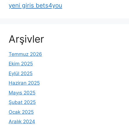
yeni giris bets4you
Arşivler
Temmuz 2026
Ekim 2025
Eylül 2025
Haziran 2025
Mayıs 2025
Şubat 2025
Ocak 2025
Aralık 2024