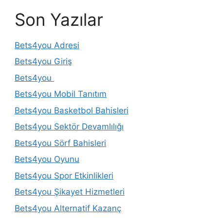
Son Yazılar
Bets4you Adresi
Bets4you Giriş
Bets4you
Bets4you Mobil Tanıtım
Bets4you Basketbol Bahisleri
Bets4you Sektör Devamlılığı
Bets4you Sörf Bahisleri
Bets4you Oyunu
Bets4you Spor Etkinlikleri
Bets4you Şikayet Hizmetleri
Bets4you Alternatif Kazanç