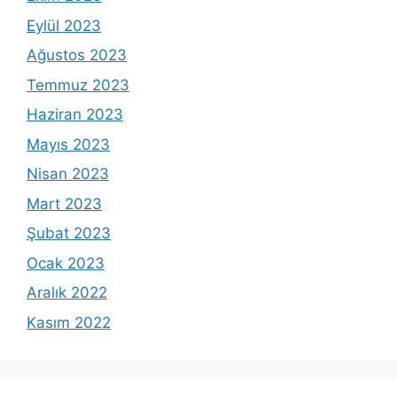
Eylül 2023
Ağustos 2023
Temmuz 2023
Haziran 2023
Mayıs 2023
Nisan 2023
Mart 2023
Şubat 2023
Ocak 2023
Aralık 2022
Kasım 2022