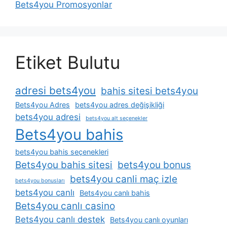
Bets4you Promosyonlar
Etiket Bulutu
adresi bets4you
bahis sitesi bets4you
Bets4you Adres
bets4you adres değişikliği
bets4you adresi
bets4you alt seçenekler
Bets4you bahis
bets4you bahis seçenekleri
Bets4you bahis sitesi
bets4you bonus
bets4you canli maç izle
bets4you bonusları
bets4you canlı
Bets4you canlı bahis
Bets4you canlı casino
Bets4you canlı destek
Bets4you canlı oyunları