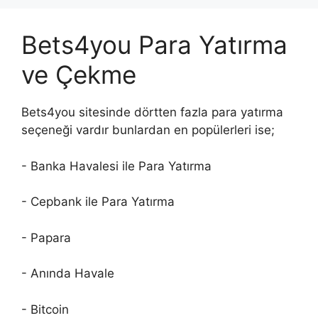
Bets4you Para Yatırma
ve Çekme
Bets4you sitesinde dörtten fazla para yatırma
seçeneği vardır bunlardan en popülerleri ise;
- Banka Havalesi ile Para Yatırma
- Cepbank ile Para Yatırma
- Papara
- Anında Havale
- Bitcoin