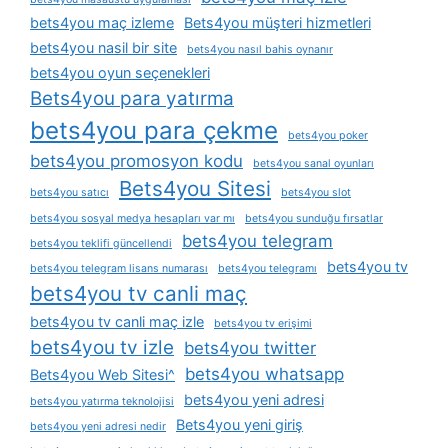
bets4you maç izleme
Bets4you müşteri hizmetleri
bets4you nasil bir site
bets4you nasıl bahis oynanır
bets4you oyun seçenekleri
Bets4you para yatırma
bets4you para çekme
bets4you poker
bets4you promosyon kodu
bets4you sanal oyunları
Bets4you Sitesi
bets4you satıcı
bets4you slot
bets4you sosyal medya hesapları var mı
bets4you sunduğu fırsatlar
bets4you telegram
bets4you teklifi güncellendi
bets4you tv
bets4you telegram lisans numarası
bets4you telegramı
bets4you tv canli maç
bets4you tv canli maç izle
bets4you tv erişimi
bets4you tv izle
bets4you twitter
bets4you whatsapp
Bets4you Web Sitesi^
bets4you yeni adresi
bets4you yatırma teknolojisi
Bets4you yeni giriş
bets4you yeni adresi nedir