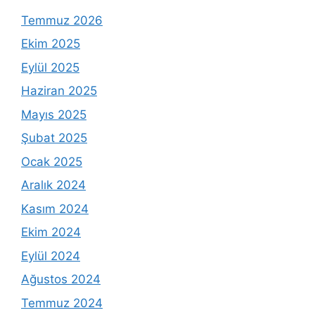
Temmuz 2026
Ekim 2025
Eylül 2025
Haziran 2025
Mayıs 2025
Şubat 2025
Ocak 2025
Aralık 2024
Kasım 2024
Ekim 2024
Eylül 2024
Ağustos 2024
Temmuz 2024