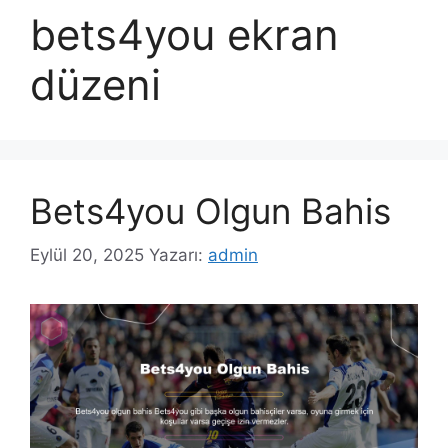
bets4you ekran
düzeni
Bets4you Olgun Bahis
Eylül 20, 2025
Yazarı:
admin