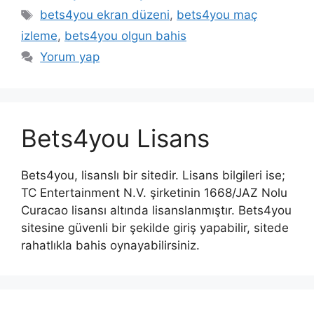
Etiketler
bets4you ekran düzeni
,
bets4you maç
izleme
,
bets4you olgun bahis
Yorum yap
Bets4you Lisans
Bets4you, lisanslı bir sitedir. Lisans bilgileri ise;
TC Entertainment N.V. şirketinin 1668/JAZ Nolu
Curacao lisansı altında lisanslanmıştır. Bets4you
sitesine güvenli bir şekilde giriş yapabilir, sitede
rahatlıkla bahis oynayabilirsiniz.