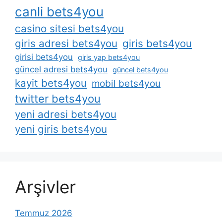
canli bets4you
casino sitesi bets4you
giris adresi bets4you
giris bets4you
girisi bets4you
giris yap bets4you
güncel adresi bets4you
güncel bets4you
kayit bets4you
mobil bets4you
twitter bets4you
yeni adresi bets4you
yeni giris bets4you
Arşivler
Temmuz 2026