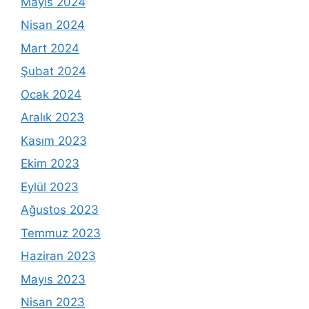
Mayıs 2024
Nisan 2024
Mart 2024
Şubat 2024
Ocak 2024
Aralık 2023
Kasım 2023
Ekim 2023
Eylül 2023
Ağustos 2023
Temmuz 2023
Haziran 2023
Mayıs 2023
Nisan 2023