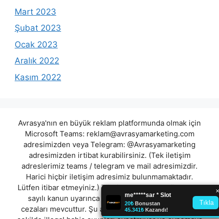
Mart 2023
Şubat 2023
Ocak 2023
Aralık 2022
Kasım 2022
Avrasya'nın en büyük reklam platformunda olmak için
Microsoft Teams:
reklam@avrasyamarketing.com
adresimizden veya Telegram: @Avrasyamarketing
adresimizden irtibat kurabilirsiniz. (Tek iletişim
adreslerimiz teams / telegram ve mail adresimizdir.
Harici hiçbir iletişim adresimiz bulunmamaktadır.
Lütfen itibar etmeyiniz.) Türkiye yasalarına göre 7258
sayılı kanun uyarınca yasa dışı bahis oynamanın
cezaları mevcuttur. Şu an bulunduğunuz site hiç bir