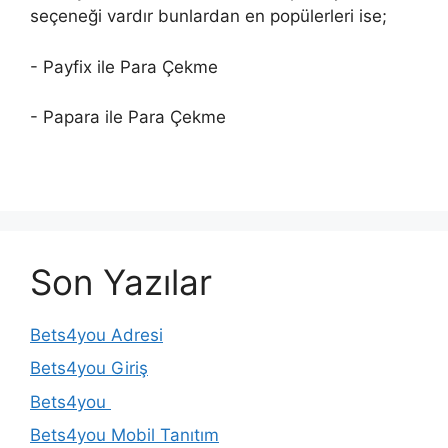
seçeneği vardır bunlardan en popülerleri ise;
- Payfix ile Para Çekme
- Papara ile Para Çekme
Son Yazılar
Bets4you Adresi
Bets4you Giriş
Bets4you
Bets4you Mobil Tanıtım