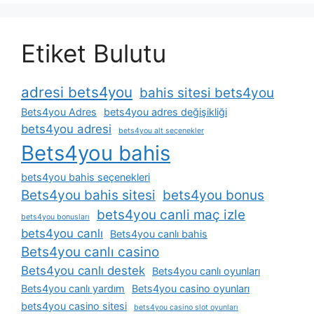
Etiket Bulutu
adresi bets4you
bahis sitesi bets4you
Bets4you Adres
bets4you adres değişikliği
bets4you adresi
bets4you alt seçenekler
Bets4you bahis
bets4you bahis seçenekleri
Bets4you bahis sitesi
bets4you bonus
bets4you canli maç izle
bets4you bonusları
bets4you canlı
Bets4you canlı bahis
Bets4you canlı casino
Bets4you canlı destek
Bets4you canlı oyunları
Bets4you canlı yardım
Bets4you casino oyunları
bets4you casino sitesi
bets4you casino slot oyunları