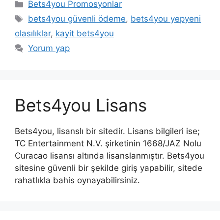
Kategoriler
Bets4you Promosyonlar
Etiketler
bets4you güvenli ödeme
,
bets4you yepyeni
olasılıklar
,
kayit bets4you
Yorum yap
Bets4you Lisans
Bets4you, lisanslı bir sitedir. Lisans bilgileri ise;
TC Entertainment N.V. şirketinin 1668/JAZ Nolu
Curacao lisansı altında lisanslanmıştır. Bets4you
sitesine güvenli bir şekilde giriş yapabilir, sitede
rahatlıkla bahis oynayabilirsiniz.