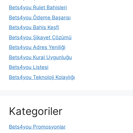
Bets4you Rulet Bahisleri
Bets4you Ödeme Başarısı
Bets4you Bahis Keşfi
Bets4you Şikayet Çözümü
Bets4you Adres Yeniliği
Bets4you Kural Uygunluğu
Bets4you Listesi
Bets4you Teknoloji Kolaylığı
Kategoriler
Bets4you Promosyonlar