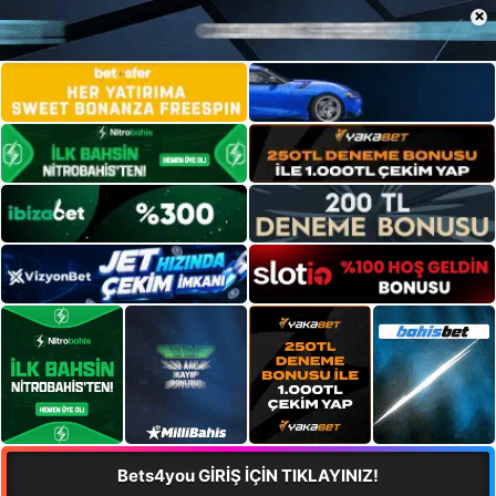
×
Bets4you GİRİŞ İÇİN TIKLAYINIZ!