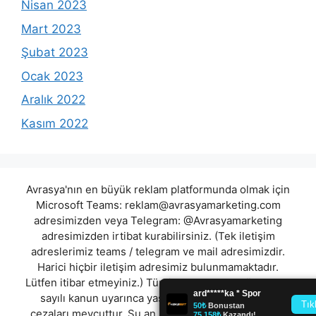
Nisan 2023
Mart 2023
Şubat 2023
Ocak 2023
Aralık 2022
Kasım 2022
Avrasya'nın en büyük reklam platformunda olmak için
Microsoft Teams:
reklam@avrasyamarketing.com
adresimizden veya Telegram: @Avrasyamarketing
adresimizden irtibat kurabilirsiniz. (Tek iletişim
adreslerimiz teams / telegram ve mail adresimizdir.
Harici hiçbir iletişim adresimiz bulunmamaktadır.
Lütfen itibar etmeyiniz.) Türkiye yasalarına göre 7258
sayılı kanun uyarınca yasa dışı bahis oynamanın
cezaları mevcuttur. Şu an bulunduğunuz site hiç bir