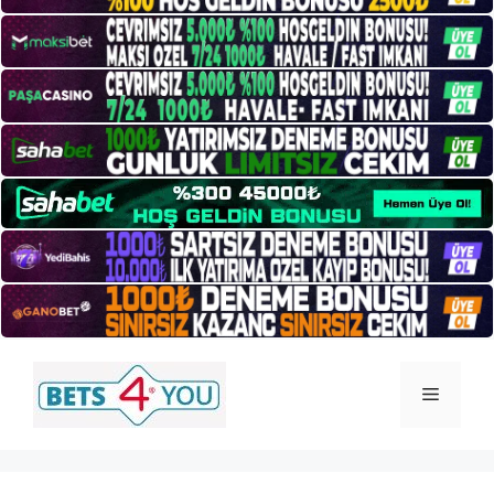
İçeriğe
atla
Menü