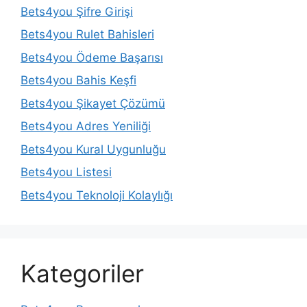
Bets4you Şifre Girişi
Bets4you Rulet Bahisleri
Bets4you Ödeme Başarısı
Bets4you Bahis Keşfi
Bets4you Şikayet Çözümü
Bets4you Adres Yeniliği
Bets4you Kural Uygunluğu
Bets4you Listesi
Bets4you Teknoloji Kolaylığı
Kategoriler