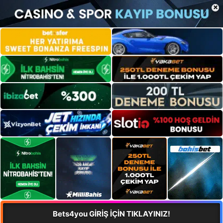
×
Bets4you GİRİŞ İÇİN TIKLAYINIZ!