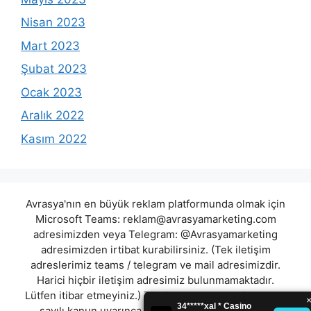
Nisan 2023
Mart 2023
Şubat 2023
Ocak 2023
Aralık 2022
Kasım 2022
Avrasya'nın en büyük reklam platformunda olmak için
Microsoft Teams:
reklam@avrasyamarketing.com
adresimizden veya Telegram: @Avrasyamarketing
adresimizden irtibat kurabilirsiniz. (Tek iletişim
adreslerimiz teams / telegram ve mail adresimizdir.
Harici hiçbir iletişim adresimiz bulunmamaktadır.
Lütfen itibar etmeyiniz.) Türkiye yasalarına göre 7258
sayılı kanun uyarınca yasa dışı bahis oynamanın