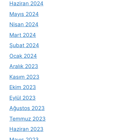
Haziran 2024
Mayıs 2024
Nisan 2024
Mart 2024
Şubat 2024
Ocak 2024
Aralık 2023
Kasım 2023
Ekim 2023
Eylül 2023
Ağustos 2023
Temmuz 2023
Haziran 2023
Mayıs 2023