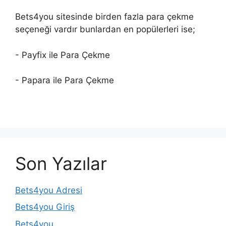
Bets4you sitesinde birden fazla para çekme
seçeneği vardır bunlardan en popülerleri ise;
- Payfix ile Para Çekme
- Papara ile Para Çekme
Son Yazılar
Bets4you Adresi
Bets4you Giriş
Bets4you