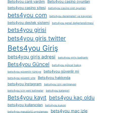
Bets4you canlı yardım
Bets4you casino oyunları
bets4you casino sitesi
bets4you casino slot oyunları
bets4you com
bets4you denemeleri ve kayıpları
bets4you destek sistemi
bets4you genel değerlendirmesi
bets4you girisi
bets4you giris twitter
Bets4you Giriş
bets4you giriş adresi
bets4you giriş bağlantı
Bets4you Güncel
bets4you güncel bakış
bets4you güvenlir mi
bets4you güvenilir türkiye
Bets4you hakkında
bets4you güvenli site
bets4you instagram
bets4you i̇zin verilmeyen
bets4you i̇çin yeni kelimeler
bets4you kategori
Bets4you kayıt
bets4you kaç oldu
bets4you kullanıcıları
bets4you kupon
bets4you maç izle
bets4you masaüstü uygulaması