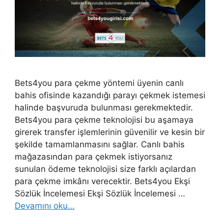
Bets4you para çekme yöntemi üyenin canlı
bahis ofisinde kazandığı parayı çekmek istemesi
halinde başvuruda bulunması gerekmektedir.
Bets4you para çekme teknolojisi bu aşamaya
girerek transfer işlemlerinin güvenilir ve kesin bir
şekilde tamamlanmasını sağlar. Canlı bahis
mağazasından para çekmek istiyorsanız
sunulan ödeme teknolojisi size farklı açılardan
para çekme imkânı verecektir. Bets4you Ekşi
Sözlük İncelemesi Ekşi Sözlük İncelemesi …
Devamını oku…