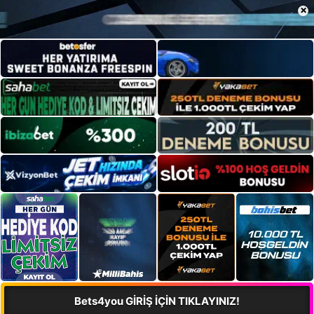
×
Bets4you GİRİŞ İÇİN TIKLAYINIZ!