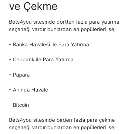
ve Çekme
Bets4you sitesinde dörtten fazla para yatırma
seçeneği vardır bunlardan en popülerleri ise;
- Banka Havalesi ile Para Yatırma
- Cepbank ile Para Yatırma
- Papara
- Anında Havale
- Bitcoin
Bets4you sitesinde birden fazla para çekme
seçeneği vardır bunlardan en popülerleri ise;