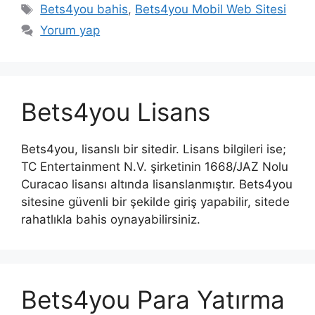
Etiketler
Bets4you bahis
,
Bets4you Mobil Web Sitesi
Yorum yap
Bets4you Lisans
Bets4you, lisanslı bir sitedir. Lisans bilgileri ise;
TC Entertainment N.V. şirketinin 1668/JAZ Nolu
Curacao lisansı altında lisanslanmıştır. Bets4you
sitesine güvenli bir şekilde giriş yapabilir, sitede
rahatlıkla bahis oynayabilirsiniz.
Bets4you Para Yatırma