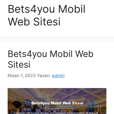
Bets4you Mobil
Web Sitesi
Bets4you Mobil Web
Sitesi
Nisan 1, 2023
Yazarı:
admin