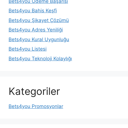
Bets4you Ödeme Başarısı
Bets4you Bahis Keşfi
Bets4you Şikayet Çözümü
Bets4you Adres Yeniliği
Bets4you Kural Uygunluğu
Bets4you Listesi
Bets4you Teknoloji Kolaylığı
Kategoriler
Bets4you Promosyonlar