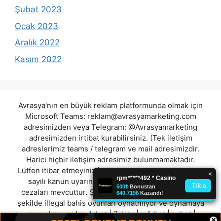
Şubat 2023
Ocak 2023
Aralık 2022
Kasım 2022
Avrasya'nın en büyük reklam platformunda olmak için
Microsoft Teams:
reklam@avrasyamarketing.com
adresimizden veya Telegram: @Avrasyamarketing
adresimizden irtibat kurabilirsiniz. (Tek iletişim
adreslerimiz teams / telegram ve mail adresimizdir.
Harici hiçbir iletişim adresimiz bulunmamaktadır.
Lütfen itibar etmeyiniz.) Türkiye yasalarına göre 7258
sayılı kanun uyarınca yasa dışı bahis oynamanın
cezaları mevcuttur. Şu an bulunduğunuz site hiç bir
şekilde illegal bahis oyunları oynatmıyor ve oynamaya
aracı olmuyordur.
1xbet
|
7slots
|
rafabet
|
esbet
|
×