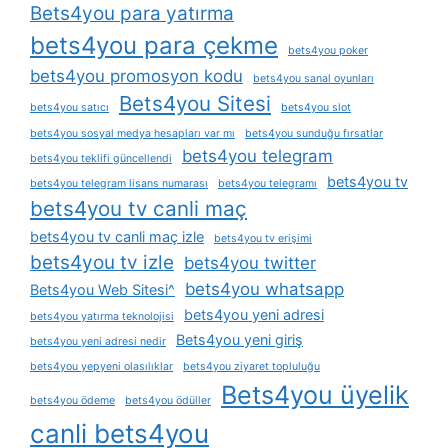
Bets4you para yatırma
bets4you para çekme
bets4you poker
bets4you promosyon kodu
bets4you sanal oyunları
Bets4you Sitesi
bets4you satıcı
bets4you slot
bets4you sosyal medya hesapları var mı
bets4you sunduğu fırsatlar
bets4you telegram
bets4you teklifi güncellendi
bets4you tv
bets4you telegram lisans numarası
bets4you telegramı
bets4you tv canli maç
bets4you tv canli maç izle
bets4you tv erişimi
bets4you tv izle
bets4you twitter
bets4you whatsapp
Bets4you Web Sitesi^
bets4you yeni adresi
bets4you yatırma teknolojisi
Bets4you yeni giriş
bets4you yeni adresi nedir
bets4you yepyeni olasılıklar
bets4you ziyaret topluluğu
Bets4you üyelik
bets4you ödeme
bets4you ödüller
canli bets4you