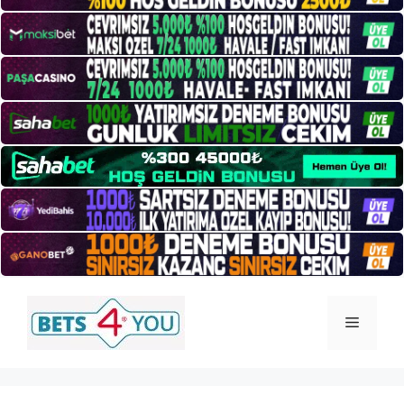
İçeriğe
atla
Menü