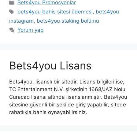
Kategoriler
Bets4you Promosyonlar
Etiketler
bets4you bahis sitesi ödemesi
,
bets4you
instagram
,
bets4you staking bölümü
Yorum yap
Bets4you Lisans
Bets4you, lisanslı bir sitedir. Lisans bilgileri ise;
TC Entertainment N.V. şirketinin 1668/JAZ Nolu
Curacao lisansı altında lisanslanmıştır. Bets4you
sitesine güvenli bir şekilde giriş yapabilir, sitede
rahatlıkla bahis oynayabilirsiniz.