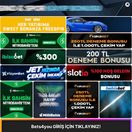
×
Bets4you GİRİŞ İÇİN TIKLAYINIZ!