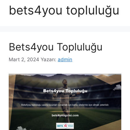
bets4you topluluğu
Bets4you Topluluğu
Mart 2, 2024
Yazarı:
admin