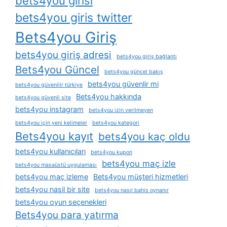
bets4you girisi
bets4you giris twitter
Bets4you Giriş
bets4you giriş adresi
bets4you giriş bağlantı
Bets4you Güncel
bets4you güncel bakış
bets4you güvenlir mi
bets4you güvenilir türkiye
Bets4you hakkında
bets4you güvenli site
bets4you instagram
bets4you i̇zin verilmeyen
bets4you i̇çin yeni kelimeler
bets4you kategori
Bets4you kayıt
bets4you kaç oldu
bets4you kullanıcıları
bets4you kupon
bets4you maç izle
bets4you masaüstü uygulaması
bets4you maç izleme
Bets4you müşteri hizmetleri
bets4you nasil bir site
bets4you nasıl bahis oynanır
bets4you oyun seçenekleri
Bets4you para yatırma