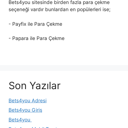
Bets4you sitesinde birden fazla para çekme
seçeneği vardır bunlardan en popülerleri ise;
- Payfix ile Para Çekme
- Papara ile Para Çekme
Son Yazılar
Bets4you Adresi
Bets4you Giriş
Bets4you