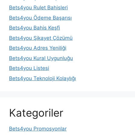
Bets4you Rulet Bahisleri
Bets4you Ödeme Başarısı
Bets4you Bahis Keşfi
Bets4you Şikayet Çözümü
Bets4you Adres Yeniliği
Bets4you Kural Uygunluğu
Bets4you Listesi
Bets4you Teknoloji Kolaylığı
Kategoriler
Bets4you Promosyonlar