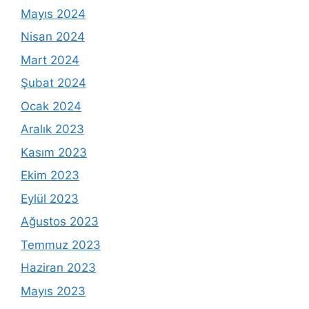
Mayıs 2024
Nisan 2024
Mart 2024
Şubat 2024
Ocak 2024
Aralık 2023
Kasım 2023
Ekim 2023
Eylül 2023
Ağustos 2023
Temmuz 2023
Haziran 2023
Mayıs 2023