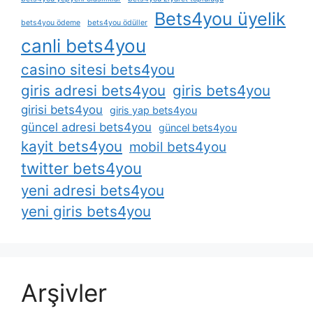
Bets4you üyelik
bets4you ödeme
bets4you ödüller
canli bets4you
casino sitesi bets4you
giris adresi bets4you
giris bets4you
girisi bets4you
giris yap bets4you
güncel adresi bets4you
güncel bets4you
kayit bets4you
mobil bets4you
twitter bets4you
yeni adresi bets4you
yeni giris bets4you
Arşivler