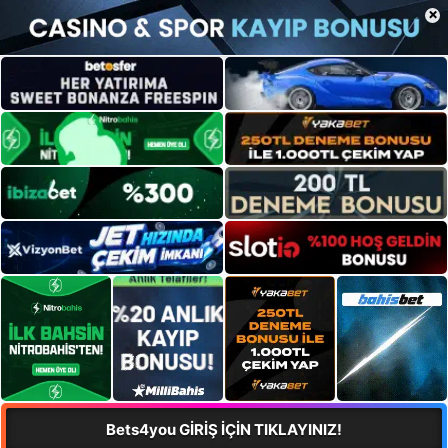
×
Bets4you GİRİŞ İÇİN TIKLAYINIZ!