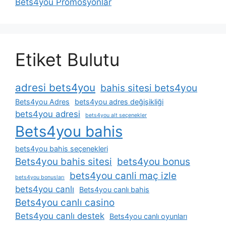
Bets4you Promosyonlar
Etiket Bulutu
adresi bets4you
bahis sitesi bets4you
Bets4you Adres
bets4you adres değişikliği
bets4you adresi
bets4you alt seçenekler
Bets4you bahis
bets4you bahis seçenekleri
Bets4you bahis sitesi
bets4you bonus
bets4you canli maç izle
bets4you bonusları
bets4you canlı
Bets4you canlı bahis
Bets4you canlı casino
Bets4you canlı destek
Bets4you canlı oyunları