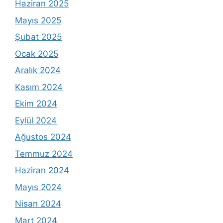
Haziran 2025
Mayıs 2025
Şubat 2025
Ocak 2025
Aralık 2024
Kasım 2024
Ekim 2024
Eylül 2024
Ağustos 2024
Temmuz 2024
Haziran 2024
Mayıs 2024
Nisan 2024
Mart 2024