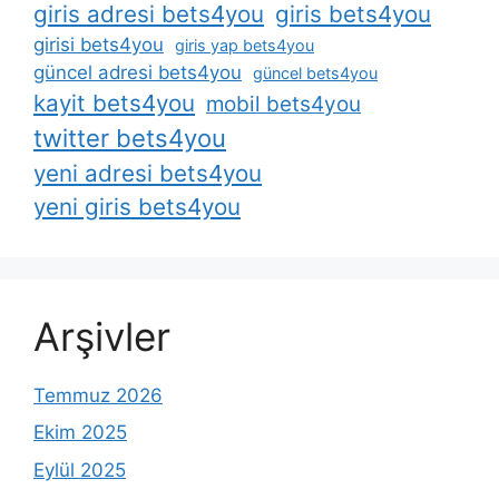
giris adresi bets4you
giris bets4you
girisi bets4you
giris yap bets4you
güncel adresi bets4you
güncel bets4you
kayit bets4you
mobil bets4you
twitter bets4you
yeni adresi bets4you
yeni giris bets4you
Arşivler
Temmuz 2026
Ekim 2025
Eylül 2025