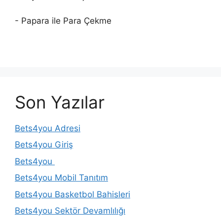
- Papara ile Para Çekme
Son Yazılar
Bets4you Adresi
Bets4you Giriş
Bets4you
Bets4you Mobil Tanıtım
Bets4you Basketbol Bahisleri
Bets4you Sektör Devamlılığı