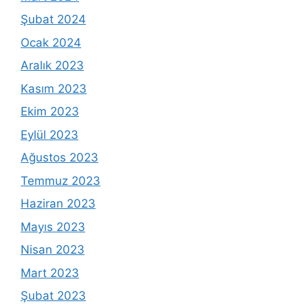
Şubat 2024
Ocak 2024
Aralık 2023
Kasım 2023
Ekim 2023
Eylül 2023
Ağustos 2023
Temmuz 2023
Haziran 2023
Mayıs 2023
Nisan 2023
Mart 2023
Şubat 2023