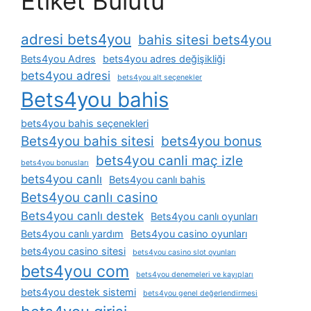
Etiket Bulutu
adresi bets4you
bahis sitesi bets4you
Bets4you Adres
bets4you adres değişikliği
bets4you adresi
bets4you alt seçenekler
Bets4you bahis
bets4you bahis seçenekleri
Bets4you bahis sitesi
bets4you bonus
bets4you canli maç izle
bets4you bonusları
bets4you canlı
Bets4you canlı bahis
Bets4you canlı casino
Bets4you canlı destek
Bets4you canlı oyunları
Bets4you canlı yardım
Bets4you casino oyunları
bets4you casino sitesi
bets4you casino slot oyunları
bets4you com
bets4you denemeleri ve kayıpları
bets4you destek sistemi
bets4you genel değerlendirmesi