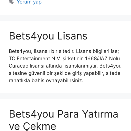
Yorum yap
Bets4you Lisans
Bets4you, lisanslı bir sitedir. Lisans bilgileri ise;
TC Entertainment N.V. şirketinin 1668/JAZ Nolu
Curacao lisansı altında lisanslanmıştır. Bets4you
sitesine güvenli bir şekilde giriş yapabilir, sitede
rahatlıkla bahis oynayabilirsiniz.
Bets4you Para Yatırma
ve Çekme