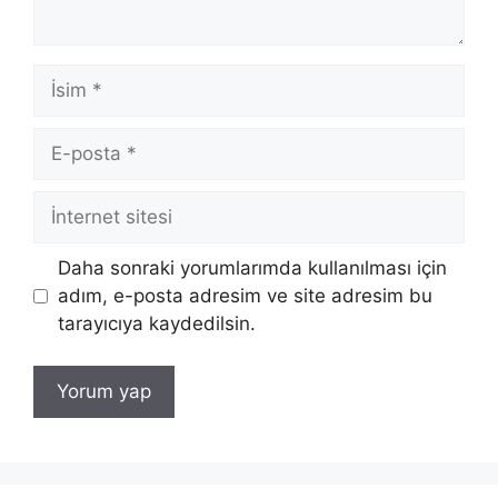
İsim
E-
posta
İnternet
sitesi
Daha sonraki yorumlarımda kullanılması için
adım, e-posta adresim ve site adresim bu
tarayıcıya kaydedilsin.