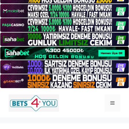
İçeriğe
atla
Menü