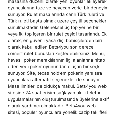
masasına düzenli olarak yeni oyunlar ekleyerek
oyuncularına taze ve heyecan verici bir deneyim
sunuyor. Rulet masalarında canlı Türk ruleti ve
Türk ruleti başta olmak üzere çeşitli seçenekler
sunulmaktadır. Geleneksel üç top yerine bir
veya iki top içeren bir rulet çeşidi tasarlandı. Ek
olarak, en güvenli yasa dışı bahisçilerden biri
olarak kabul edilen Bets4you son derece
cömert rulet bonusları keşfedebilirsiniz. Menü,
hevesli poker meraklılarının ilgi alanlarına hitap
eden yedi poker oyunundan oluşan bir seçki
sunuyor. Site, texas hold’em pokerin yanı sıra
oyunculara alternatif seçenekler de sunuyor.
Masa limitleri de oldukça makul. Bets4you web
sitesine 24 saat erişim sağlayan akıllı telefon
uygulamalarının oluşturulmasında üyelerine aktif
olarak yardımcı olmaktadır. Bets4you web
sitesi, popüler oyunculara yönelik cazip teklifleri