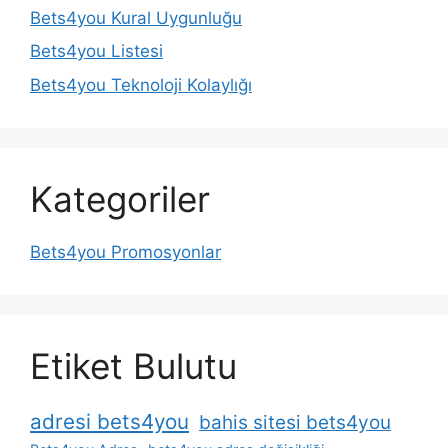
Bets4you Kural Uygunluğu
Bets4you Listesi
Bets4you Teknoloji Kolaylığı
Kategoriler
Bets4you Promosyonlar
Etiket Bulutu
adresi bets4you
bahis sitesi bets4you