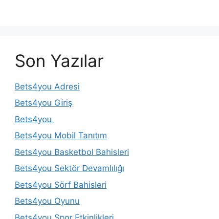
Son Yazılar
Bets4you Adresi
Bets4you Giriş
Bets4you
Bets4you Mobil Tanıtım
Bets4you Basketbol Bahisleri
Bets4you Sektör Devamlılığı
Bets4you Sörf Bahisleri
Bets4you Oyunu
Bets4you Spor Etkinlikleri