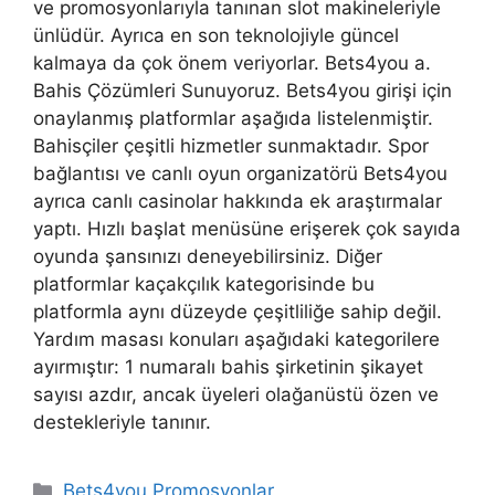
ve promosyonlarıyla tanınan slot makineleriyle
ünlüdür. Ayrıca en son teknolojiyle güncel
kalmaya da çok önem veriyorlar. Bets4you a.
Bahis Çözümleri Sunuyoruz. Bets4you girişi için
onaylanmış platformlar aşağıda listelenmiştir.
Bahisçiler çeşitli hizmetler sunmaktadır. Spor
bağlantısı ve canlı oyun organizatörü Bets4you
ayrıca canlı casinolar hakkında ek araştırmalar
yaptı. Hızlı başlat menüsüne erişerek çok sayıda
oyunda şansınızı deneyebilirsiniz. Diğer
platformlar kaçakçılık kategorisinde bu
platformla aynı düzeyde çeşitliliğe sahip değil.
Yardım masası konuları aşağıdaki kategorilere
ayırmıştır: 1 numaralı bahis şirketinin şikayet
sayısı azdır, ancak üyeleri olağanüstü özen ve
destekleriyle tanınır.
Kategoriler
Bets4you Promosyonlar