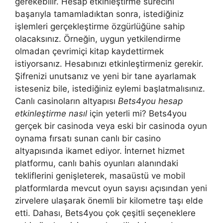
gerekebilir. Hesap etkinleştirme sürecini
başarıyla tamamladıktan sonra, istediğiniz
işlemleri gerçekleştirme özgürlüğüne sahip
olacaksınız. Örneğin, uygun yetkilendirme
olmadan çevrimiçi kitap kaydettirmek
istiyorsanız. Hesabınızı etkinleştirmeniz gerekir.
Şifrenizi unutsanız ve yeni bir tane ayarlamak
isteseniz bile, istediğiniz eylemi başlatmalısınız.
Canlı casinoların altyapısı
Bets4you hesap
etkinleştirme nasıl
için yeterli mi? Bets4you
gerçek bir casinoda veya eski bir casinoda oyun
oynama fırsatı sunan canlı bir casino
altyapısında ikamet ediyor. İnternet hizmet
platformu, canlı bahis oyunları alanındaki
tekliflerini genişleterek, masaüstü ve mobil
platformlarda mevcut oyun sayısı açısından yeni
zirvelere ulaşarak önemli bir kilometre taşı elde
etti. Dahası, Bets4you çok çeşitli seçeneklere