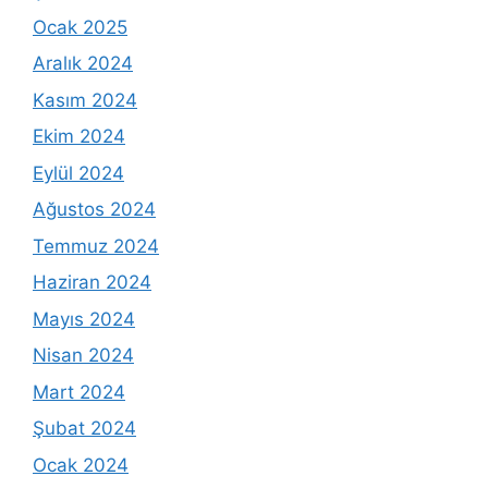
Ocak 2025
Aralık 2024
Kasım 2024
Ekim 2024
Eylül 2024
Ağustos 2024
Temmuz 2024
Haziran 2024
Mayıs 2024
Nisan 2024
Mart 2024
Şubat 2024
Ocak 2024