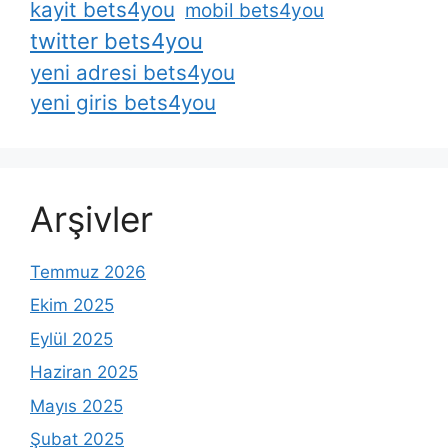
kayit bets4you
mobil bets4you
twitter bets4you
yeni adresi bets4you
yeni giris bets4you
Arşivler
Temmuz 2026
Ekim 2025
Eylül 2025
Haziran 2025
Mayıs 2025
Şubat 2025