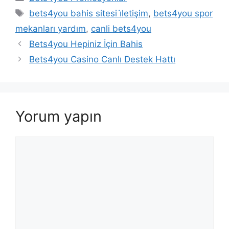
Etiketler
bets4you bahis sitesi i̇letişim
,
bets4you spor
mekanları yardım
,
canli bets4you
Bets4you Hepiniz İçin Bahis
Bets4you Casino Canlı Destek Hattı
Yorum yapın
Yorum