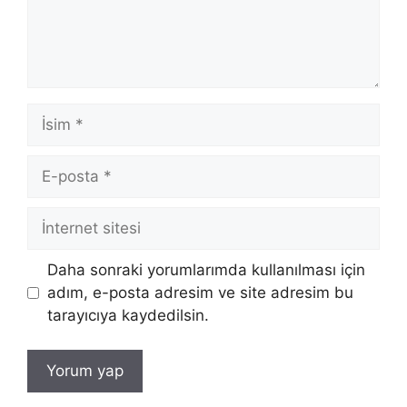
İsim
E-
posta
İnternet
sitesi
Daha sonraki yorumlarımda kullanılması için
adım, e-posta adresim ve site adresim bu
tarayıcıya kaydedilsin.