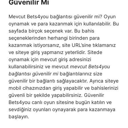
Güvenilir Mi
Mevcut Bets4you bağlantısı güvenilir mi? Oyun
oynamak ve para kazanmak için kullanılabilir. Bu
sayfada birçok seçenek var. Bu bahis
seçeneklerinden herhangi birinden para
kazanmak istiyorsanız, site URL’sine tıklamanız
ve siteye giriş yapmanız yeterlidir. Sitede
oynamak için mevcut giriş adresinizi
kullanabilirsiniz ve mevcut
mevcut Bets4you
bağlantısı güvenilir mi
bağlantılarınız size
güvenilir bir bağlantı sağlayacaktır. Ayrıca siteye
mobil cihazınızdan giriş yapabilir ve bahislerinizi
güvenli bir şekilde yapabilirsiniz. Güvenilir
Bets4you canlı oyun sitesine bugün katılın ve
sevdiğiniz oyunları oynayarak para kazanmaya
başlayın.