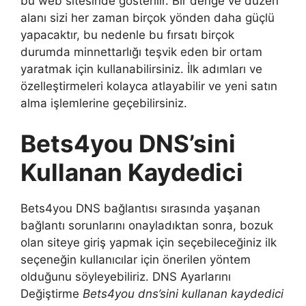
bu web sitesinde gösterilir. Bir denge ve düzen
alanı sizi her zaman birçok yönden daha güçlü
yapacaktır, bu nedenle bu fırsatı birçok
durumda minnettarlığı teşvik eden bir ortam
yaratmak için kullanabilirsiniz. İlk adımları ve
özelleştirmeleri kolayca atlayabilir ve yeni satın
alma işlemlerine geçebilirsiniz.
Bets4you DNS’sini
Kullanan Kaydedici
Bets4you DNS bağlantısı sırasında yaşanan
bağlantı sorunlarını onayladıktan sonra, bozuk
olan siteye giriş yapmak için seçebileceğiniz ilk
seçeneğin kullanıcılar için önerilen yöntem
olduğunu söyleyebiliriz. DNS Ayarlarını
Değiştirme
Bets4you dns’sini kullanan kaydedici