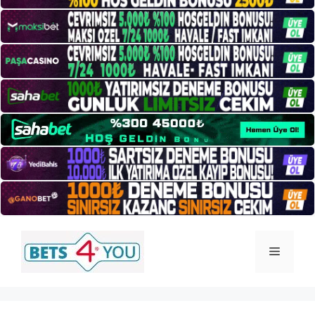
İçeriğe
atla
Menü