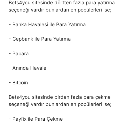
Bets4you sitesinde dörtten fazla para yatırma
seçeneği vardır bunlardan en popülerleri ise;
- Banka Havalesi ile Para Yatırma
- Cepbank ile Para Yatırma
- Papara
- Anında Havale
- Bitcoin
Bets4you sitesinde birden fazla para çekme
seçeneği vardır bunlardan en popülerleri ise;
- Payfix ile Para Çekme