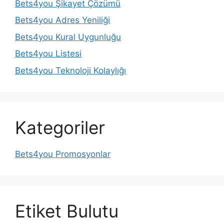
Bets4you Şikayet Çözümü
Bets4you Adres Yeniliği
Bets4you Kural Uygunluğu
Bets4you Listesi
Bets4you Teknoloji Kolaylığı
Kategoriler
Bets4you Promosyonlar
Etiket Bulutu