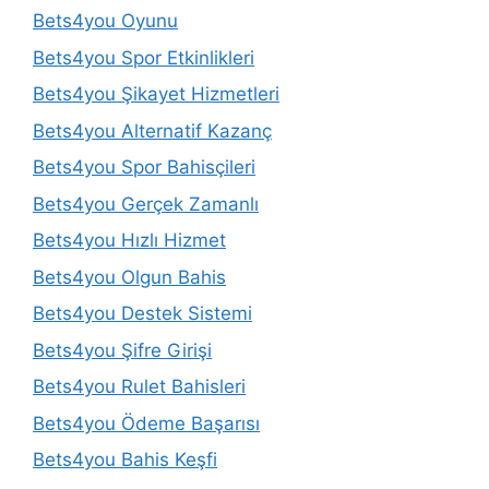
Bets4you Oyunu
Bets4you Spor Etkinlikleri
Bets4you Şikayet Hizmetleri
Bets4you Alternatif Kazanç
Bets4you Spor Bahisçileri
Bets4you Gerçek Zamanlı
Bets4you Hızlı Hizmet
Bets4you Olgun Bahis
Bets4you Destek Sistemi
Bets4you Şifre Girişi
Bets4you Rulet Bahisleri
Bets4you Ödeme Başarısı
Bets4you Bahis Keşfi