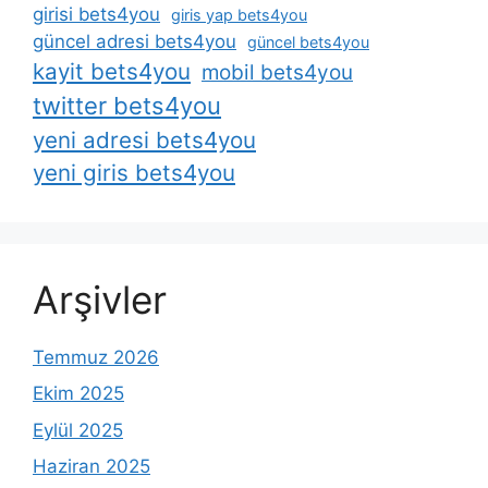
girisi bets4you
giris yap bets4you
güncel adresi bets4you
güncel bets4you
kayit bets4you
mobil bets4you
twitter bets4you
yeni adresi bets4you
yeni giris bets4you
Arşivler
Temmuz 2026
Ekim 2025
Eylül 2025
Haziran 2025