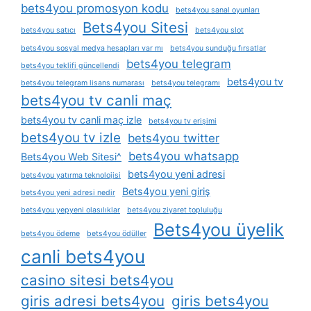
bets4you promosyon kodu
bets4you sanal oyunları
Bets4you Sitesi
bets4you satıcı
bets4you slot
bets4you sosyal medya hesapları var mı
bets4you sunduğu fırsatlar
bets4you telegram
bets4you teklifi güncellendi
bets4you tv
bets4you telegram lisans numarası
bets4you telegramı
bets4you tv canli maç
bets4you tv canli maç izle
bets4you tv erişimi
bets4you tv izle
bets4you twitter
bets4you whatsapp
Bets4you Web Sitesi^
bets4you yeni adresi
bets4you yatırma teknolojisi
Bets4you yeni giriş
bets4you yeni adresi nedir
bets4you yepyeni olasılıklar
bets4you ziyaret topluluğu
Bets4you üyelik
bets4you ödeme
bets4you ödüller
canli bets4you
casino sitesi bets4you
giris adresi bets4you
giris bets4you