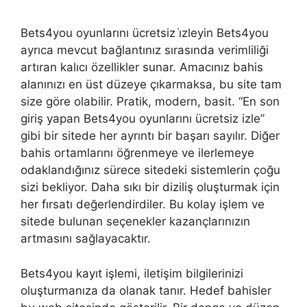
Bets4you oyunlarını ücretsiz i̇zleyin Bets4you
ayrıca mevcut bağlantınız sırasında verimliliği
artıran kalıcı özellikler sunar. Amacınız bahis
alanınızı en üst düzeye çıkarmaksa, bu site tam
size göre olabilir. Pratik, modern, basit. “En son
giriş yapan Bets4you oyunlarını ücretsiz izle”
gibi bir sitede her ayrıntı bir başarı sayılır. Diğer
bahis ortamlarını öğrenmeye ve ilerlemeye
odaklandığınız sürece sitedeki sistemlerin çoğu
sizi bekliyor. Daha sıkı bir diziliş oluşturmak için
her fırsatı değerlendirdiler. Bu kolay işlem ve
sitede bulunan seçenekler kazançlarınızın
artmasını sağlayacaktır.
Bets4you kayıt işlemi, iletişim bilgilerinizi
oluşturmanıza da olanak tanır. Hedef bahisler