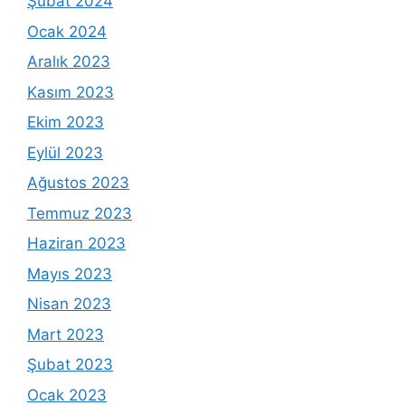
Şubat 2024
Ocak 2024
Aralık 2023
Kasım 2023
Ekim 2023
Eylül 2023
Ağustos 2023
Temmuz 2023
Haziran 2023
Mayıs 2023
Nisan 2023
Mart 2023
Şubat 2023
Ocak 2023