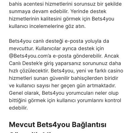
bahis acentesi hizmetlerini sorunsuz bir şekilde
sunmaya devam edebilir. Yerinde destek
hizmetlerinin kalitesini görmek için Bets4you
kullanıcı incelemelerine göz atın.
Bets4you canlı desteği e-posta yoluyla da
mevcuttur. Kullanıcılar ayrıca destek için
@Bets4you.com’a e-posta gönderebilir. Ancak
Canlı Destek’e giriş yaparsanız sorununuz daha
hızlı çözülecektir. Bets4you, yeni ve farklı casino
hizmetleri sunan güvenilir bahisçilerden biridir
ve kullanıcı sayısı her geçen gün artmaktadır.
Genel olarak, Bets4you yorumcuları neler olup
bittiğini görmek için kullanıcı yorumlarını kontrol
edebilir.
Mevcut Bets4you Bağlantısı