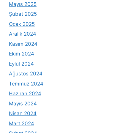
Mayıs 2025
Şubat 2025
Ocak 2025
Aralık 2024
Kasım 2024
Ekim 2024
Eylül 2024
Ağustos 2024
Temmuz 2024
Haziran 2024
Mayıs 2024
Nisan 2024
Mart 2024