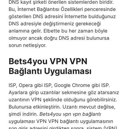
DNS kayıt şirketi önerilen sistemlerden biridir.
Bu, İnternet Bağlantısı Özellikleri penceresinde
gösterilen DNS adresini İnternette bulduğunuz
DNS adresiyle değiştirmeniz gerekeceği
anlamına gelir. Elbette bu her zaman böyle
olmuyor ancak doğru DNS adresi bulunursa
sorun netleşiyor.
Bets4you VPN VPN
Bağlantı Uygulaması
ISP, Opera gibi ISP, Google Chrome gibi ISP.
Ayarlara girip uzantılar sekmesine göz atarsanız
uzantının VPN şeklinde olduğunu görebilirsiniz.
Bulunursa etkinleştirin. Uzantı mevcut değilse,
şimdi indirin.
Bets4you vpn vpn bağlantı
uygulaması
VPN VPN bağlantı uygulamasının
son giriş adresini girdikten sonra, sistem (VPN)