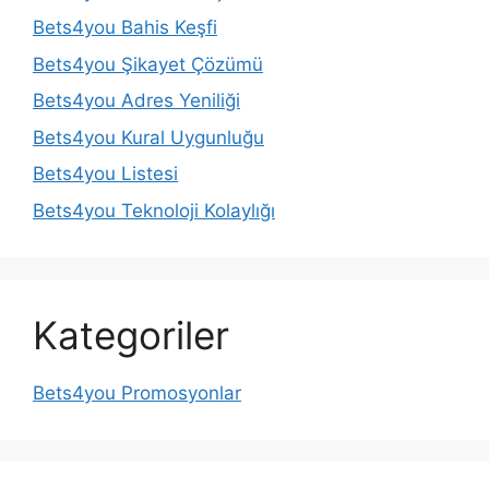
Bets4you Bahis Keşfi
Bets4you Şikayet Çözümü
Bets4you Adres Yeniliği
Bets4you Kural Uygunluğu
Bets4you Listesi
Bets4you Teknoloji Kolaylığı
Kategoriler
Bets4you Promosyonlar