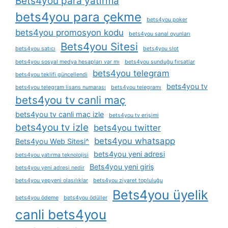
Bets4you para yatırma
bets4you para çekme
bets4you poker
bets4you promosyon kodu
bets4you sanal oyunları
Bets4you Sitesi
bets4you satıcı
bets4you slot
bets4you sosyal medya hesapları var mı
bets4you sunduğu fırsatlar
bets4you telegram
bets4you teklifi güncellendi
bets4you tv
bets4you telegram lisans numarası
bets4you telegramı
bets4you tv canli maç
bets4you tv canli maç izle
bets4you tv erişimi
bets4you tv izle
bets4you twitter
bets4you whatsapp
Bets4you Web Sitesi^
bets4you yeni adresi
bets4you yatırma teknolojisi
Bets4you yeni giriş
bets4you yeni adresi nedir
bets4you yepyeni olasılıklar
bets4you ziyaret topluluğu
Bets4you üyelik
bets4you ödeme
bets4you ödüller
canli bets4you