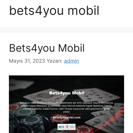
bets4you mobil
Bets4you Mobil
Mayıs 31, 2023
Yazarı:
admin