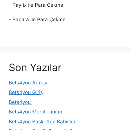
- Payfix ile Para Çekme
- Papara ile Para Çekme
Son Yazılar
Bets4you Adresi
Bets4you Giriş
Bets4you
Bets4you Mobil Tanıtım
Bets4you Basketbol Bahisleri