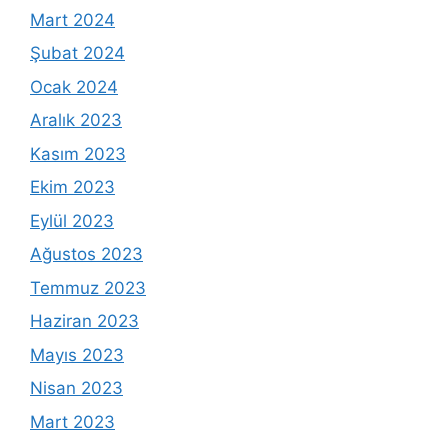
Mart 2024
Şubat 2024
Ocak 2024
Aralık 2023
Kasım 2023
Ekim 2023
Eylül 2023
Ağustos 2023
Temmuz 2023
Haziran 2023
Mayıs 2023
Nisan 2023
Mart 2023