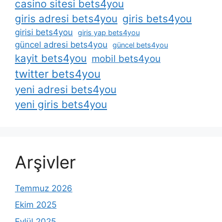
casino sitesi bets4you
giris adresi bets4you
giris bets4you
girisi bets4you
giris yap bets4you
güncel adresi bets4you
güncel bets4you
kayit bets4you
mobil bets4you
twitter bets4you
yeni adresi bets4you
yeni giris bets4you
Arşivler
Temmuz 2026
Ekim 2025
Eylül 2025