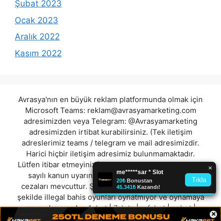
Şubat 2023
Ocak 2023
Aralık 2022
Kasım 2022
Avrasya'nın en büyük reklam platformunda olmak için
Microsoft Teams:
reklam@avrasyamarketing.com
adresimizden veya Telegram: @Avrasyamarketing
adresimizden irtibat kurabilirsiniz. (Tek iletişim
adreslerimiz teams / telegram ve mail adresimizdir.
Harici hiçbir iletişim adresimiz bulunmamaktadır.
Lütfen itibar etmeyiniz.) Türkiye yasalarına göre 7258
sayılı kanun uyarınca yasa dışı bahis oynamanın
cezaları mevcuttur. Şu an bulunduğunuz site hiç bir
şekilde illegal bahis oyunları oynatmıyor ve oynamaya
aracı olmuyordur.
1xbet
|
7slots
|
rafabet
|
esbet
|
×
jackbom
|
betvast
|
betnerede
|
enjoybet