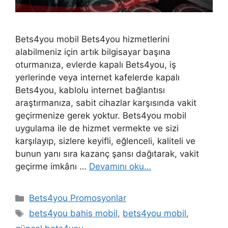
Bets4you mobil Bets4you hizmetlerini
alabilmeniz için artık bilgisayar başına
oturmanıza, evlerde kapalı Bets4you, iş
yerlerinde veya internet kafelerde kapalı
Bets4you, kablolu internet bağlantısı
araştırmanıza, sabit cihazlar karşısında vakit
geçirmenize gerek yoktur. Bets4you mobil
uygulama ile de hizmet vermekte ve sizi
karşılayıp, sizlere keyifli, eğlenceli, kaliteli ve
bunun yanı sıra kazanç şansı dağıtarak, vakit
geçirme imkânı …
Devamını oku…
Kategoriler
Bets4you Promosyonlar
Etiketler
bets4you bahis mobil
,
bets4you mobil
,