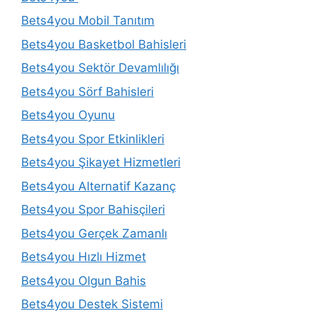
Bets4you Mobil Tanıtım
Bets4you Basketbol Bahisleri
Bets4you Sektör Devamlılığı
Bets4you Sörf Bahisleri
Bets4you Oyunu
Bets4you Spor Etkinlikleri
Bets4you Şikayet Hizmetleri
Bets4you Alternatif Kazanç
Bets4you Spor Bahisçileri
Bets4you Gerçek Zamanlı
Bets4you Hızlı Hizmet
Bets4you Olgun Bahis
Bets4you Destek Sistemi