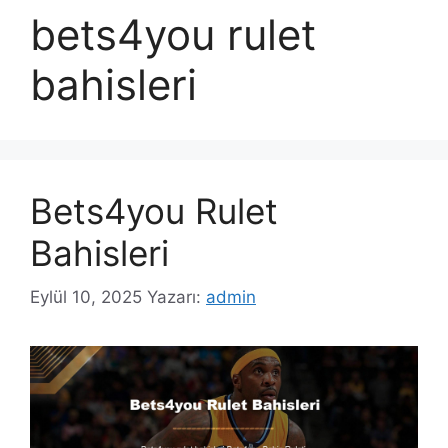
bets4you rulet
bahisleri
Bets4you Rulet
Bahisleri
Eylül 10, 2025
Yazarı:
admin