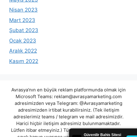
Nisan 2023
Mart 2023
Şubat 2023
Ocak 2023
Aralık 2022
Kasım 2022
Avrasya'nın en büyük reklam platformunda olmak için
Microsoft Teams:
reklam@avrasyamarketing.com
adresimizden veya Telegram: @Avrasyamarketing
adresimizden irtibat kurabilirsiniz. (Tek iletişim
adreslerimiz teams / telegram ve mail adresimizdir.
Harici hiçbir iletişim adresimiz bulunmamaktadır.
Lütfen itibar etmeyiniz.) Türkiye yasalarına göre 7258
sayılı kanun uyarınca yasa dışı bahis oynamanın