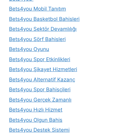
Bets4you Mobil Tanıtım
Bets4you Basketbol Bahisleri
Bets4you Sektör Devamlılığı
Bets4you Sörf Bahisleri
Bets4you Oyunu
Bets4you Spor Etkinlikleri
Bets4you Şikayet Hizmetleri
Bets4you Alternatif Kazanç
Bets4you Spor Bahisçileri
Bets4you Gerçek Zamanlı
Bets4you Hızlı Hizmet
Bets4you Olgun Bahis
Bets4you Destek Sistemi