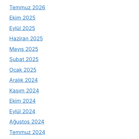
Temmuz 2026
Ekim 2025
Eylül 2025
Haziran 2025
Mayıs 2025
Şubat 2025
Ocak 2025
Aralık 2024
Kasım 2024
Ekim 2024
Eylül 2024
Ağustos 2024
Temmuz 2024