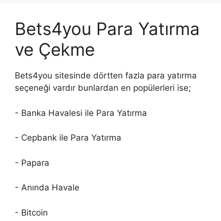
Bets4you Para Yatırma
ve Çekme
Bets4you sitesinde dörtten fazla para yatırma
seçeneği vardır bunlardan en popülerleri ise;
- Banka Havalesi ile Para Yatırma
- Cepbank ile Para Yatırma
- Papara
- Anında Havale
- Bitcoin