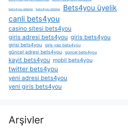
Bets4you üyelik
bets4you ödeme
bets4you ödüller
canli bets4you
casino sitesi bets4you
giris adresi bets4you
giris bets4you
girisi bets4you
giris yap bets4you
güncel adresi bets4you
güncel bets4you
kayit bets4you
mobil bets4you
twitter bets4you
yeni adresi bets4you
yeni giris bets4you
Arşivler