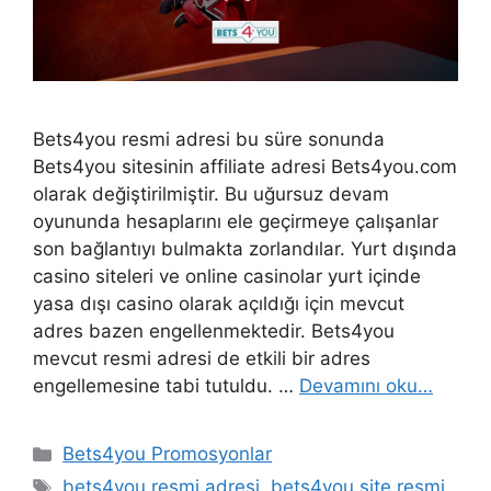
Bets4you resmi adresi bu süre sonunda
Bets4you sitesinin affiliate adresi Bets4you.com
olarak değiştirilmiştir. Bu uğursuz devam
oyununda hesaplarını ele geçirmeye çalışanlar
son bağlantıyı bulmakta zorlandılar. Yurt dışında
casino siteleri ve online casinolar yurt içinde
yasa dışı casino olarak açıldığı için mevcut
adres bazen engellenmektedir. Bets4you
mevcut resmi adresi de etkili bir adres
engellemesine tabi tutuldu. …
Devamını oku…
Kategoriler
Bets4you Promosyonlar
Etiketler
bets4you resmi adresi
,
bets4you site resmi