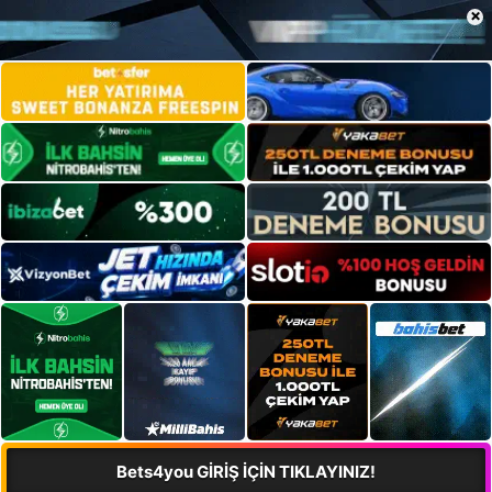
×
Bets4you GİRİŞ İÇİN TIKLAYINIZ!