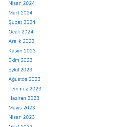
Nisan 2024
Mart 2024
Şubat 2024
Ocak 2024
Aralık 2023
Kasım 2023
Ekim 2023
Eylül 2023
Ağustos 2023
Temmuz 2023
Haziran 2023
Mayıs 2023
Nisan 2023
Mart 2023