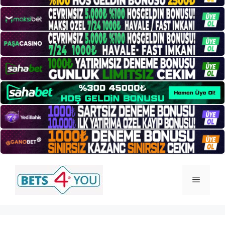
İçeriğe
atla
Menü