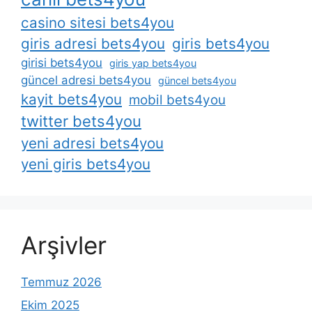
casino sitesi bets4you
giris adresi bets4you
giris bets4you
girisi bets4you
giris yap bets4you
güncel adresi bets4you
güncel bets4you
kayit bets4you
mobil bets4you
twitter bets4you
yeni adresi bets4you
yeni giris bets4you
Arşivler
Temmuz 2026
Ekim 2025