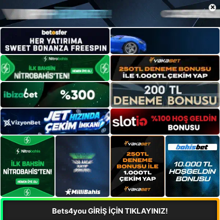
×
Bets4you GİRİŞ İÇİN TIKLAYINIZ!