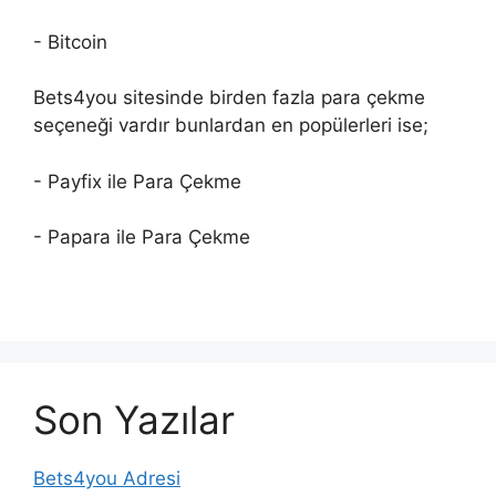
- Bitcoin
Bets4you sitesinde birden fazla para çekme
seçeneği vardır bunlardan en popülerleri ise;
- Payfix ile Para Çekme
- Papara ile Para Çekme
Son Yazılar
Bets4you Adresi