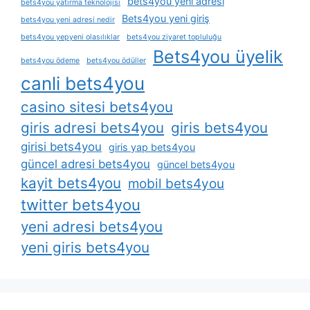
bets4you yeni adresi
bets4you yatırma teknolojisi
Bets4you yeni giriş
bets4you yeni adresi nedir
bets4you yepyeni olasılıklar
bets4you ziyaret topluluğu
Bets4you üyelik
bets4you ödeme
bets4you ödüller
canli bets4you
casino sitesi bets4you
giris adresi bets4you
giris bets4you
girisi bets4you
giris yap bets4you
güncel adresi bets4you
güncel bets4you
kayit bets4you
mobil bets4you
twitter bets4you
yeni adresi bets4you
yeni giris bets4you