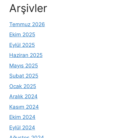
Arşivler
Temmuz 2026
Ekim 2025
Eylül 2025
Haziran 2025
Mayıs 2025
Şubat 2025
Ocak 2025
Aralık 2024
Kasım 2024
Ekim 2024
Eylül 2024
Ağustos 2024