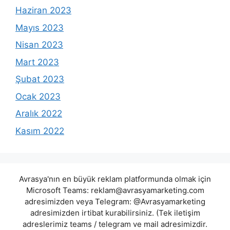
Haziran 2023
Mayıs 2023
Nisan 2023
Mart 2023
Şubat 2023
Ocak 2023
Aralık 2022
Kasım 2022
Avrasya'nın en büyük reklam platformunda olmak için
Microsoft Teams:
reklam@avrasyamarketing.com
adresimizden veya Telegram: @Avrasyamarketing
adresimizden irtibat kurabilirsiniz. (Tek iletişim
adreslerimiz teams / telegram ve mail adresimizdir.