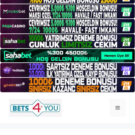
İçeriğe
atla
Menü