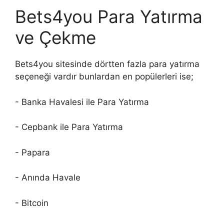
Bets4you Para Yatırma
ve Çekme
Bets4you sitesinde dörtten fazla para yatırma
seçeneği vardır bunlardan en popülerleri ise;
- Banka Havalesi ile Para Yatırma
- Cepbank ile Para Yatırma
- Papara
- Anında Havale
- Bitcoin