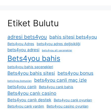
Etiket Bulutu
adresi bets4you
bahis sitesi bets4you
Bets4you Adres
bets4you adres değişikliği
bets4you adresi
bets4you alt seçenekler
Bets4you bahis
bets4you bahis seçenekleri
Bets4you bahis sitesi
bets4you bonus
bets4you canli maç izle
bets4you bonusları
bets4you canlı
Bets4you canlı bahis
Bets4you canlı casino
Bets4you canlı destek
Bets4you canlı oyunları
Bets4you canlı yardım
Bets4you casino oyunları