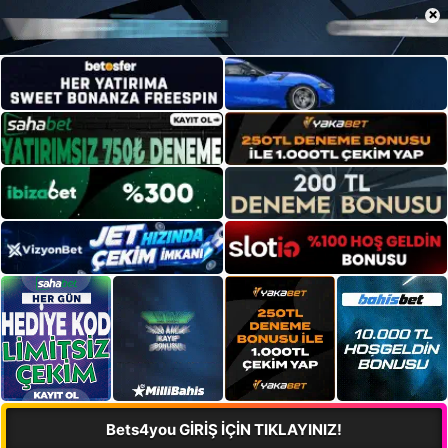
×
Bets4you GİRİŞ İÇİN TIKLAYINIZ!