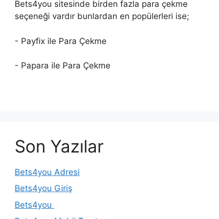
Bets4you sitesinde birden fazla para çekme
seçeneği vardır bunlardan en popülerleri ise;
- Payfix ile Para Çekme
- Papara ile Para Çekme
Son Yazılar
Bets4you Adresi
Bets4you Giriş
Bets4you