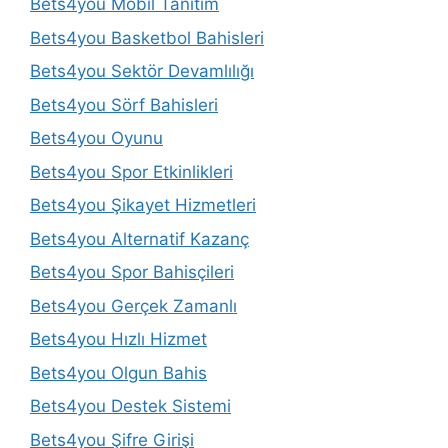
Bets4you Mobil Tanıtım
Bets4you Basketbol Bahisleri
Bets4you Sektör Devamlılığı
Bets4you Sörf Bahisleri
Bets4you Oyunu
Bets4you Spor Etkinlikleri
Bets4you Şikayet Hizmetleri
Bets4you Alternatif Kazanç
Bets4you Spor Bahisçileri
Bets4you Gerçek Zamanlı
Bets4you Hızlı Hizmet
Bets4you Olgun Bahis
Bets4you Destek Sistemi
Bets4you Şifre Girişi