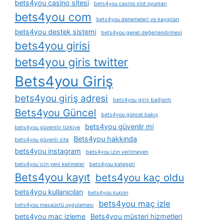
bets4you casino sitesi
bets4you casino slot oyunları
bets4you com
bets4you denemeleri ve kayıpları
bets4you destek sistemi
bets4you genel değerlendirmesi
bets4you girisi
bets4you giris twitter
Bets4you Giriş
bets4you giriş adresi
bets4you giriş bağlantı
Bets4you Güncel
bets4you güncel bakış
bets4you güvenlir mi
bets4you güvenilir türkiye
Bets4you hakkında
bets4you güvenli site
bets4you instagram
bets4you i̇zin verilmeyen
bets4you i̇çin yeni kelimeler
bets4you kategori
Bets4you kayıt
bets4you kaç oldu
bets4you kullanıcıları
bets4you kupon
bets4you maç izle
bets4you masaüstü uygulaması
bets4you maç izleme
Bets4you müşteri hizmetleri