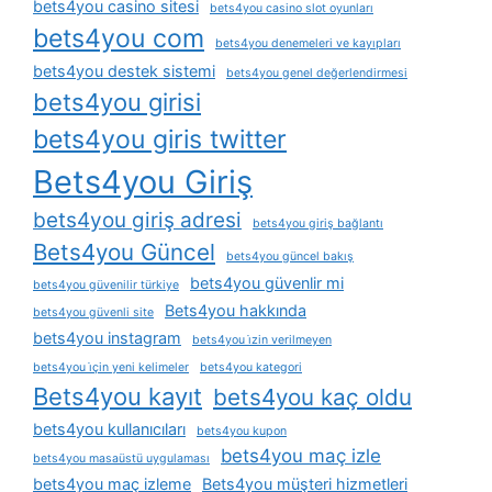
bets4you casino sitesi
bets4you casino slot oyunları
bets4you com
bets4you denemeleri ve kayıpları
bets4you destek sistemi
bets4you genel değerlendirmesi
bets4you girisi
bets4you giris twitter
Bets4you Giriş
bets4you giriş adresi
bets4you giriş bağlantı
Bets4you Güncel
bets4you güncel bakış
bets4you güvenlir mi
bets4you güvenilir türkiye
Bets4you hakkında
bets4you güvenli site
bets4you instagram
bets4you i̇zin verilmeyen
bets4you i̇çin yeni kelimeler
bets4you kategori
Bets4you kayıt
bets4you kaç oldu
bets4you kullanıcıları
bets4you kupon
bets4you maç izle
bets4you masaüstü uygulaması
bets4you maç izleme
Bets4you müşteri hizmetleri