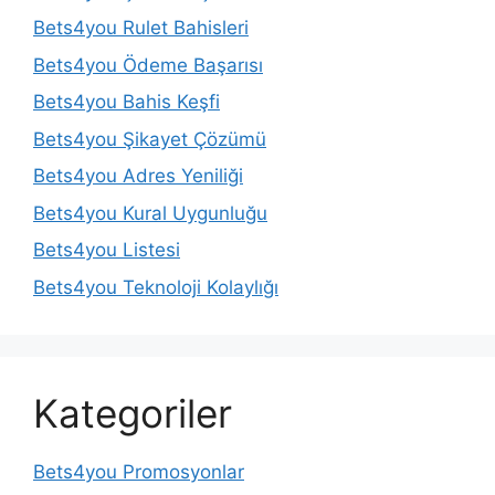
Bets4you Rulet Bahisleri
Bets4you Ödeme Başarısı
Bets4you Bahis Keşfi
Bets4you Şikayet Çözümü
Bets4you Adres Yeniliği
Bets4you Kural Uygunluğu
Bets4you Listesi
Bets4you Teknoloji Kolaylığı
Kategoriler
Bets4you Promosyonlar